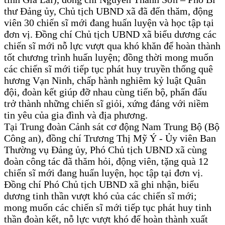
thư Đảng ủy, Chủ tịch UBND xã đã đến thăm, động
viên 30 chiến sĩ mới đang huấn luyện và học tập tại
đơn vị. Đồng chí Chủ tịch UBND xã biểu dương các
chiến sĩ mới nỗ lực vượt qua khó khăn để hoàn thành
tốt chương trình huấn luyện; đồng thời mong muốn
các chiến sĩ mới tiếp tục phát huy truyền thống quê
hương Vạn Ninh, chấp hành nghiêm kỷ luật Quân
đội, đoàn kết giúp đỡ nhau cùng tiến bộ, phấn đấu
trở thành những chiến sĩ giỏi, xứng đáng với niềm
tin yêu của gia đình và địa phương.
Tại Trung đoàn Cảnh sát cơ động Nam Trung Bộ (Bộ
Công an), đồng chí Trương Thị Mỹ Ý - Ủy viên Ban
Thường vụ Đảng ủy, Phó Chủ tịch UBND xã cùng
đoàn công tác đã thăm hỏi, động viên, tặng quà 12
chiến sĩ mới đang huấn luyện, học tập tại đơn vị.
Đồng chí Phó Chủ tịch UBND xã ghi nhận, biểu
dương tinh thần vượt khó của các chiến sĩ mới;
mong muốn các chiến sĩ mới tiếp tục phát huy tinh
thần đoàn kết, nỗ lực vượt khó để hoàn thành xuất