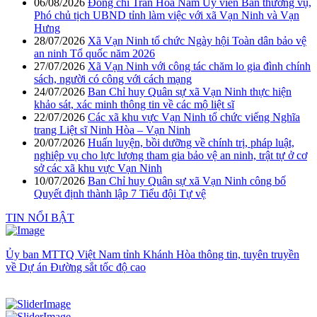
06/08/2026
Đồng chí Trần Hòa Nam Ủy viên Ban thường vụ,
Phó chủ tịch UBND tỉnh làm việc với xã Vạn Ninh và Vạn
Hưng
28/07/2026
Xã Vạn Ninh tổ chức Ngày hội Toàn dân bảo vệ
an ninh Tổ quốc năm 2026
27/07/2026
Xã Vạn Ninh với công tác chăm lo gia đình chính
sách, người có công với cách mạng
24/07/2026
Ban Chỉ huy Quân sự xã Vạn Ninh thực hiện
khảo sát, xác minh thông tin về các mộ liệt sĩ
22/07/2026
Các xã khu vực Vạn Ninh tổ chức viếng Nghĩa
trang Liệt sĩ Ninh Hòa – Vạn Ninh
20/07/2026
Huấn luyện, bồi dưỡng về chính trị, pháp luật,
nghiệp vụ cho lực lượng tham gia bảo vệ an ninh, trật tự ở cơ
sở các xã khu vực Vạn Ninh
10/07/2026
Ban Chỉ huy Quân sự xã Vạn Ninh công bố
Quyết định thành lập 7 Tiểu đội Tự vệ
TIN NỔI BẬT
Ủy ban MTTQ Việt Nam tỉnh Khánh Hòa thông tin, tuyên truyền
về Dự án Đường sắt tốc độ cao