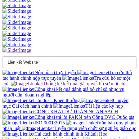
Nộp hồ sơ trực tuyến
Tra cứu thủ
tục hành chính nộp trực tuyến
Tra cứu hồ sơ một
cửa
Thống kê kết quả giải quyết hồ sơ một cửa
Công khai kết quả đánh giá bộ chỉ sổ phục vụ
người dân, doanh nghiệp
Thi đua - Khen thưởng
Chuyên
mục Cải cách hành chính
Tài liệu các kỳ họp
CÔNG KHAI DỰ TOÁN NGÂN SÁCH
Công khai trả lời PAKN trên Cổng DVC Quốc gia
ISO 9001:2015
Văn bản quy phạm
pháp luật
Tuyển dụng viên chức sự nghiệp giáo dục
Cải cách hành chính tỉnh Khánh Hòa