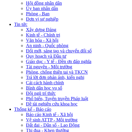
Hội đồng nhân dân
Ủy ban nhân dân
Phòng - Ban
Đơn vị sự nghiệp
Tin tức
Xây dựng Đảng
Kinh tế - Chính trị
Văn hóa - Xã hội
An ninh - Quốc phòng
Đổi mới, sáng tạo và chuyển đổi số
Quy hoạch và Đầu tư
Giáo dục - Y tế - Đền ơn đáp nghĩa
Tài nguyên - Môi trường
Phòng, chống thiên tai và TKCN
Trả lời đơn phản ánh, kiến nghị
Cải cách hành chính
Bình dân học vụ số
Đội ngũ trí thức
Phổ biến, Tuyên truyền Pháp luật
Đề tài nghiên cứu khoa học
Thống kế - Báo cáo
Báo cáo Kinh tế - Xã hội
Vệ sinh ATTP - Môi trường
Đất đai - Dân số - Lao Động
Thi đua - Khen thưởng