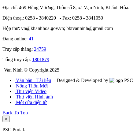
Địa chỉ: 469 Hùng Vương, Thôn số 8, xã Vạn Ninh, Khánh Hòa.
Điện thoại: 0258 - 3840220 - Fax: 0258 - 3841050
Hộp thư: vn@khanhhoa.gov.vn; bbtvanninh@gmail.com
Đang online:
41
Truy cập tháng:
24759
Tổng truy cập:
1801879
Van Ninh © Copyright 2025
Văn bản - Tài liệu
Designed & Developed by
Nông Thôn Mới
Thư viện Video
Thư viện Hình ảnh
Một cửa điện tử
Back To Top
×
PSC Portal.