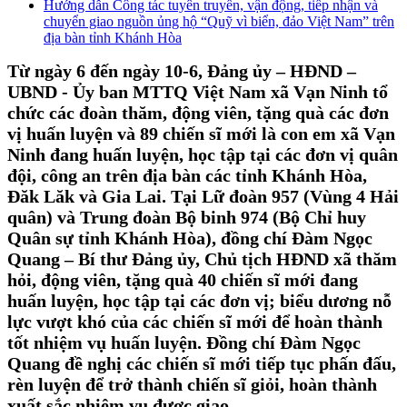
Hướng dẫn Công tác tuyên truyền, vận động, tiếp nhận và
chuyển giao nguồn ủng hộ “Quỹ vì biển, đảo Việt Nam” trên
địa bàn tỉnh Khánh Hòa
Từ ngày 6 đến ngày 10-6, Đảng ủy – HĐND –
UBND - Ủy ban MTTQ Việt Nam xã Vạn Ninh tổ
chức các đoàn thăm, động viên, tặng quà các đơn
vị huấn luyện và 89 chiến sĩ mới là con em xã Vạn
Ninh đang huấn luyện, học tập tại các đơn vị quân
đội, công an trên địa bàn các tỉnh Khánh Hòa,
Đăk Lăk và Gia Lai.
Tại Lữ đoàn 957 (Vùng 4 Hải
quân) và Trung đoàn Bộ binh 974 (Bộ Chỉ huy
Quân sự tỉnh Khánh Hòa), đồng chí Đàm Ngọc
Quang – Bí thư Đảng ủy, Chủ tịch HĐND xã thăm
hỏi, động viên, tặng quà 40 chiến sĩ mới đang
huấn luyện, học tập tại các đơn vị; biểu dương nỗ
lực vượt khó của các chiến sĩ mới để hoàn thành
tốt nhiệm vụ huấn luyện. Đồng chí Đàm Ngọc
Quang đề nghị các chiến sĩ mới tiếp tục phấn đấu,
rèn luyện để trở thành chiến sĩ giỏi, hoàn thành
xuất sắc nhiệm vụ được giao.