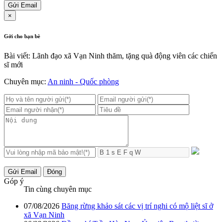
Gửi Email
×
Gởi cho bạn bè
Bài viết: Lãnh đạo xã Vạn Ninh thăm, tặng quà động viên các chiến
sĩ mới
Chuyên mục:
An ninh - Quốc phòng
Gửi Email
Đóng
Góp ý
Tin cùng chuyên mục
07/08/2026
Băng rừng khảo sát các vị trí nghi có mộ liệt sĩ ở
xã Vạn Ninh