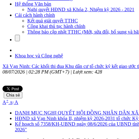
Hệ thống Văn bản
Nghị quyết HĐND xã Khóa 2, Nhiệm kỳ 2026 - 2021
Cải cách hành chính
Kết quả giải quyết TTHC
Công khai thủ tục hành chính
Thông báo cập nhật TTHC (Mới, sửa đổi, bổ sung và bãi
Khoa học và Công nghệ
Xã Vạn Ninh: Các khối thi đua Khu dân cư tổ chức ký kết giao ước 
08/07/2026 | 02:28 PM (GMT+7) |
Lượt xem: 428
Chia sẻ
+
-
A
A
A
DANH MỤC NGHỊ QUYẾT HỘI ĐỒNG NHÂN DÂN XÃ HỘ
HĐND xã Vạn Ninh khóa II, nhiệm kỳ 2026-2031 tổ chức Kỳ 
Kế hoạch số 7358/KH-UBND ngày 08/6/2026 của UBND tỉnh Khá
2026"