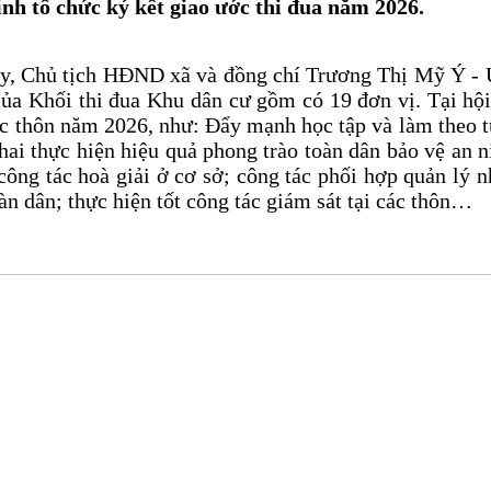
inh tổ chức ký kết giao ước thi đua năm 2026.
ủy, Chủ tịch HĐND xã và đồng chí Trương Thị Mỹ Ý -
ủa Khối thi đua Khu dân cư gồm có 19 đơn vị. Tại hội 
ác thôn năm 2026, như: Đẩy mạnh học tập và làm theo 
hai thực hiện hiệu quả phong trào toàn dân bảo vệ an n
công tác hoà giải ở cơ sở; công tác phối hợp quản lý 
àn dân; thực hiện tốt công tác giám sát tại các thôn…