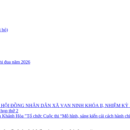
 bỏ)
thi đua năm 2026
I ĐỒNG NHÂN DÂN XÃ VẠN NINH KHÓA II, NHIỆM KỲ 20
họp thứ 2
nh Hòa "Tổ chức Cuộc thi “Mô hình, sáng kiến cải cách hành chính 