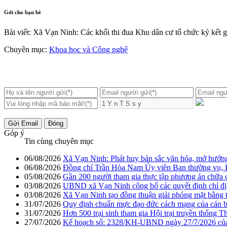
Gởi cho bạn bè
Bài viết: Xã Vạn Ninh: Các khối thi đua Khu dân cư tổ chức ký kết 
Chuyên mục:
Khoa học và Công nghệ
Gửi Email
Đóng
Góp ý
Tin cùng chuyên mục
06/08/2026
Xã Vạn Ninh: Phát huy bản sắc văn hóa, mở hướng 
06/08/2026
Đồng chí Trần Hòa Nam Ủy viên Ban thường vụ, 
05/08/2026
Gần 200 người tham gia thực tập phương án chữa 
03/08/2026
UBND xã Vạn Ninh công bố các quyết định chỉ đị
03/08/2026
Xã Vạn Ninh tạo đồng thuận giải phóng mặt bằng 
31/07/2026
Quy định chuẩn mực đạo đức cách mạng của cán bộ,
31/07/2026
Hơn 500 trại sinh tham gia Hội trại truyền thống 
27/07/2026
Kế hoạch số: 2328/KH-UBND ngày 27/7/2026 của UB