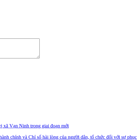
ị xã Vạn Ninh trong giai đoạn mới
h chính và Chỉ số hài lòng của người dân, tổ chức đối với sự phục