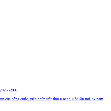
26 -2031
của công chức, viên chức trẻ” tỉnh Khánh Hòa lần thứ 7 - năm