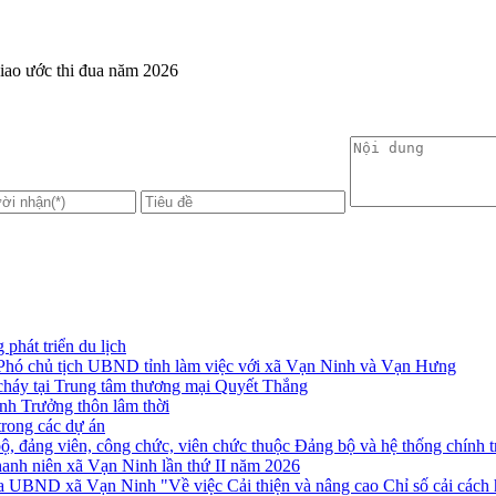
giao ước thi đua năm 2026
phát triển du lịch
Phó chủ tịch UBND tỉnh làm việc với xã Vạn Ninh và Vạn Hưng
cháy tại Trung tâm thương mại Quyết Thắng
nh Trưởng thôn lâm thời
trong các dự án
 đảng viên, công chức, viên chức thuộc Đảng bộ và hệ thống chính tr
Thanh niên xã Vạn Ninh lần thứ II năm 2026
ND xã Vạn Ninh "Về việc Cải thiện và nâng cao Chỉ số cải cách hàn