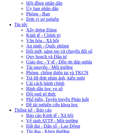
Hội đồng nhân dân
Ủy ban nhân dân
Phòng - Ban
Đơn vị sự nghiệp
Tin tức
Xây dựng Đảng
Kinh tế - Chính trị
Văn hóa - Xã hội
An ninh - Quốc phòng
Đổi mới, sáng tạo và chuyển đổi số
Quy hoạch và Đầu tư
Giáo dục - Y tế - Đền ơn đáp nghĩa
Tài nguyên - Môi trường
Phòng, chống thiên tai và TKCN
Trả lời đơn phản ánh, kiến nghị
Cải cách hành chính
Bình dân học vụ số
Đội ngũ trí thức
Phổ biến, Tuyên truyền Pháp luật
Đề tài nghiên cứu khoa học
Thống kế - Báo cáo
Báo cáo Kinh tế - Xã hội
Vệ sinh ATTP - Môi trường
Đất đai - Dân số - Lao Động
Thi đua - Khen thưởng