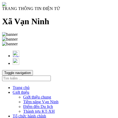
TRANG THÔNG TIN ĐIỆN TỬ
Xã Vạn Ninh
Toggle navigation
Trang chủ
Giới thiệu
Giới thiệu chung
Tiềm năng Vạn Ninh
Điểm đến Du lịch
Thành tựu KT-XH
Tổ chức hành chính