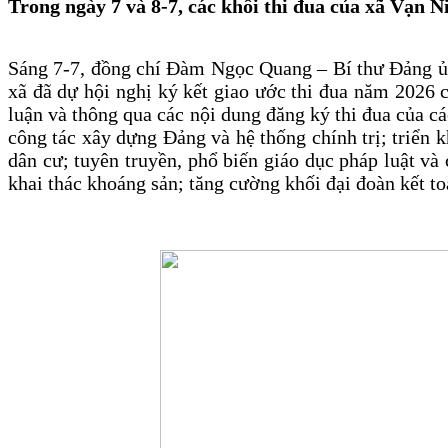
Trong ngày 7 và 8-7, các khối thi đua của xã Vạn N
Sáng 7-7, đồng chí Đàm Ngọc Quang – Bí thư Đảng 
xã đã dự hội nghị ký kết giao ước thi đua năm 2026 c
luận và thông qua các nội dung đăng ký thi đua của c
công tác xây dựng Đảng và hệ thống chính trị; triển k
dân cư; tuyên truyền, phổ biến giáo dục pháp luật và 
khai thác khoáng sản; tăng cường khối đại đoàn kết to