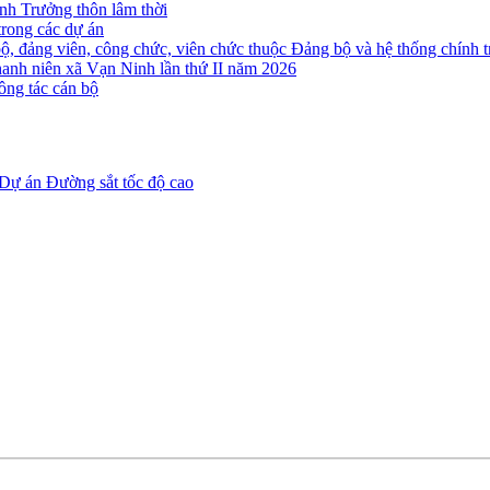
nh Trưởng thôn lâm thời
trong các dự án
 đảng viên, công chức, viên chức thuộc Đảng bộ và hệ thống chính tr
Thanh niên xã Vạn Ninh lần thứ II năm 2026
ông tác cán bộ
Dự án Đường sắt tốc độ cao