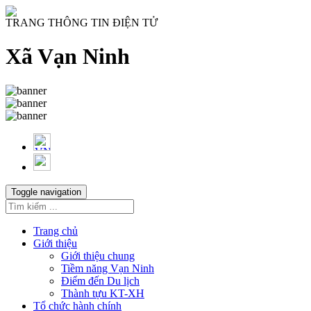
TRANG THÔNG TIN ĐIỆN TỬ
Xã Vạn Ninh
Toggle navigation
Trang chủ
Giới thiệu
Giới thiệu chung
Tiềm năng Vạn Ninh
Điểm đến Du lịch
Thành tựu KT-XH
Tổ chức hành chính