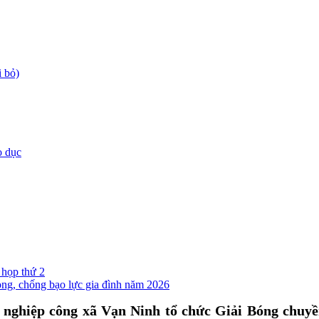
 bỏ)
o dục
họp thứ 2
ng, chống bạo lực gia đình năm 2026
ự nghiệp công xã Vạn Ninh tổ chức Giải Bóng chu