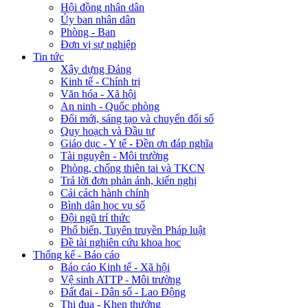
Hội đồng nhân dân
Ủy ban nhân dân
Phòng - Ban
Đơn vị sự nghiệp
Tin tức
Xây dựng Đảng
Kinh tế - Chính trị
Văn hóa - Xã hội
An ninh - Quốc phòng
Đổi mới, sáng tạo và chuyển đổi số
Quy hoạch và Đầu tư
Giáo dục - Y tế - Đền ơn đáp nghĩa
Tài nguyên - Môi trường
Phòng, chống thiên tai và TKCN
Trả lời đơn phản ánh, kiến nghị
Cải cách hành chính
Bình dân học vụ số
Đội ngũ trí thức
Phổ biến, Tuyên truyền Pháp luật
Đề tài nghiên cứu khoa học
Thống kế - Báo cáo
Báo cáo Kinh tế - Xã hội
Vệ sinh ATTP - Môi trường
Đất đai - Dân số - Lao Động
Thi đua - Khen thưởng