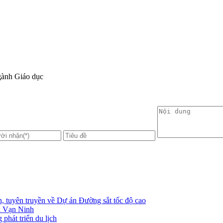
gành Giáo dục
 tuyên truyền về Dự án Đường sắt tốc độ cao
xã Vạn Ninh
phát triển du lịch