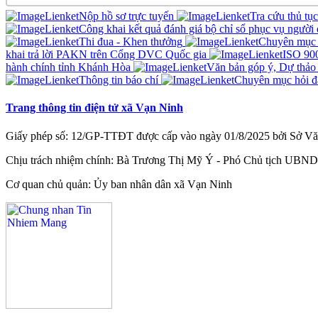
Nộp hồ sơ trực tuyến
Tra cứu thủ tụ
Công khai kết quả đánh giá bộ chỉ sổ phục vụ người
Thi đua - Khen thưởng
Chuyên mục 
khai trả lời PAKN trên Cổng DVC Quốc gia
ISO 90
hành chính tỉnh Khánh Hòa
Văn bản góp ý, Dự thảo
Thông tin báo chí
Chuyên mục hỏi đ
Trang thông tin điện tử xã Vạn Ninh
Giấy phép số: 12/GP-TTĐT được cấp vào ngày 01/8/2025 bởi Sở Văn
Chịu trách nhiệm chính: Bà Trương Thị Mỹ Ý - Phó Chủ tịch UBND
Cơ quan chủ quản: Ủy ban nhân dân xã Vạn Ninh