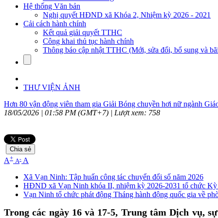
Hệ thống Văn bản
Nghị quyết HĐND xã Khóa 2, Nhiệm kỳ 2026 - 2021
Cải cách hành chính
Kết quả giải quyết TTHC
Công khai thủ tục hành chính
Thông báo cập nhật TTHC (Mới, sửa đổi, bổ sung và bãi
THƯ VIỆN ẢNH
Hơn 80 vận động viên tham gia Giải Bóng chuyền hơi nữ ngành Giá
18/05/2026 | 01:58 PM (GMT+7) |
Lượt xem: 758
Chia sẻ
+
-
A
A
A
Xã Vạn Ninh: Tập huấn công tác chuyển đổi số năm 2026
HĐND xã Vạn Ninh khóa II, nhiệm kỳ 2026-2031 tổ chức Kỳ 
Vạn Ninh tổ chức phát động Tháng hành động quốc gia về phò
Trong các ngày 16 và 17-5, Trung tâm Dịch vụ, s