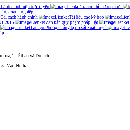
c hành chính nộp trực tuyến
Tra cứu hồ sơ một cửa
 dân, doanh nghiệp
Cải cách hành chính
Tài liệu các kỳ họp
01:2015
Văn bản quy phạm pháp luật
Tài liệu Phòng chống bệnh sốt xuất huyết
áp
 hóa, Thể thao và Du lịch
 xã Vạn Ninh.