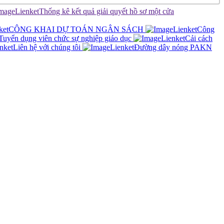
Thống kê kết quả giải quyết hồ sơ một cửa
CÔNG KHAI DỰ TOÁN NGÂN SÁCH
Công
Tuyển dụng viên chức sự nghiệp giáo dục
Cải cách
Liên hệ với chúng tôi
Đường dây nóng PAKN