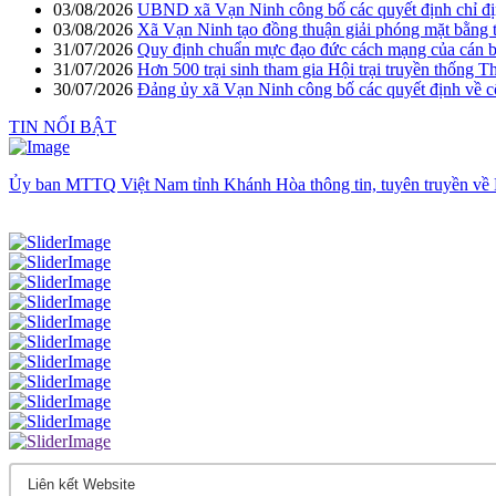
03/08/2026
UBND xã Vạn Ninh công bố các quyết định chỉ đị
03/08/2026
Xã Vạn Ninh tạo đồng thuận giải phóng mặt bằng 
31/07/2026
Quy định chuẩn mực đạo đức cách mạng của cán bộ,
31/07/2026
Hơn 500 trại sinh tham gia Hội trại truyền thống 
30/07/2026
Đảng ủy xã Vạn Ninh công bố các quyết định về c
TIN NỔI BẬT
Ủy ban MTTQ Việt Nam tỉnh Khánh Hòa thông tin, tuyên truyền về 