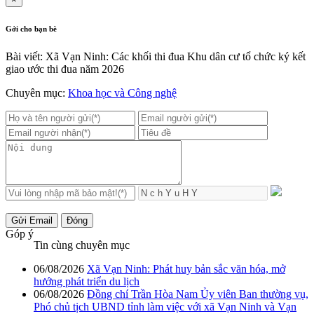
Gởi cho bạn bè
Bài viết: Xã Vạn Ninh: Các khối thi đua Khu dân cư tổ chức ký kết
giao ước thi đua năm 2026
Chuyên mục:
Khoa học và Công nghệ
Gửi Email
Đóng
Góp ý
Tin cùng chuyên mục
06/08/2026
Xã Vạn Ninh: Phát huy bản sắc văn hóa, mở
hướng phát triển du lịch
06/08/2026
Đồng chí Trần Hòa Nam Ủy viên Ban thường vụ,
Phó chủ tịch UBND tỉnh làm việc với xã Vạn Ninh và Vạn