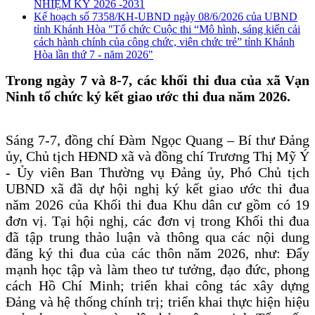
NHIỆM KỲ 2026 -2031
Kế hoạch số 7358/KH-UBND ngày 08/6/2026 của UBND
tỉnh Khánh Hòa "Tổ chức Cuộc thi “Mô hình, sáng kiến cải
cách hành chính của công chức, viên chức trẻ” tỉnh Khánh
Hòa lần thứ 7 - năm 2026"
Trong ngày 7 và 8-7, các khối thi đua của xã Vạn
Ninh tổ chức ký kết giao ước thi đua năm 2026.
Sáng 7-7, đồng chí Đàm Ngọc Quang – Bí thư Đảng
ủy, Chủ tịch HĐND xã và đồng chí Trương Thị Mỹ Ý
- Ủy viên Ban Thường vụ Đảng ủy, Phó Chủ tịch
UBND xã đã dự hội nghị ký kết giao ước thi đua
năm 2026 của Khối thi đua Khu dân cư gồm có 19
đơn vị. Tại hội nghị, các đơn vị trong Khối thi đua
đã tập trung thảo luận và thông qua các nội dung
đăng ký thi đua của các thôn năm 2026, như: Đẩy
mạnh học tập và làm theo tư tưởng, đạo đức, phong
cách Hồ Chí Minh; triển khai công tác xây dựng
Đảng và hệ thống chính trị; triển khai thực hiện hiệu