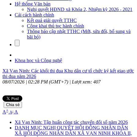
Hệ thống Văn bản
Nghị quyết HĐND xã Khóa 2, Nhiệm kỳ 2026 - 2021
Cải cách hành chính
Kết quả giải quyết TTHC
Công khai thủ tục hành chính
Thông báo cập nhật TTHC (Mới, sửa đổi, bổ sung và
bãi bỏ)
Khoa học và Công nghệ
Xã Vạn Ninh: Các khối thi đua Khu dân cư tổ chức ký kết giao ước
thi đua năm 2026
08/07/2026 | 02:28 PM (GMT+7) |
Lượt xem: 407
Chia sẻ
+
-
A
A
A
Xã Vạn Ninh: Tập huấn công tác chuyển đổi số năm 2026
DANH MỤC NGHỊ QUYẾT HỘI ĐỒNG NHÂN DÂN
XÃ HỘI ĐỒNG NHÂN DÂN XÃ VẠN NINH KHÓA II,