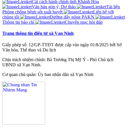
Cải cách hành chính tỉnh Khánh Hòa
Văn bản góp ý, Dự thảo
Tài liệu
Phòng chống bệnh sốt xuất huyết
Liên hệ với
chúng tôi
Đường dây nóng PAKN
Thông tin báo chí
Chuyên mục hỏi đáp
Trang thông tin điện tử xã Vạn Ninh
Giấy phép số: 12/GP-TTĐT được cấp vào ngày 01/8/2025 bởi Sở
Văn hóa, Thể thao và Du lịch
Chịu trách nhiệm chính: Bà Trương Thị Mỹ Ý - Phó Chủ tịch
UBND xã Vạn Ninh.
Cơ quan chủ quản: Ủy ban nhân dân xã Vạn Ninh