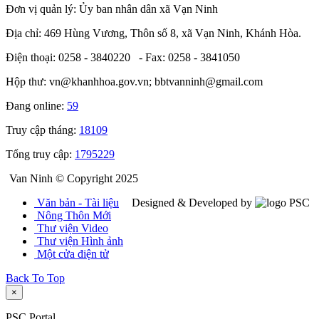
Đơn vị quản lý: Ủy ban nhân dân xã Vạn Ninh
Địa chỉ: 469 Hùng Vương, Thôn số 8, xã Vạn Ninh, Khánh Hòa.
Điện thoại: 0258 - 3840220 - Fax: 0258 - 3841050
Hộp thư: vn@khanhhoa.gov.vn; bbtvanninh@gmail.com
Đang online:
59
Truy cập tháng:
18109
Tổng truy cập:
1795229
Van Ninh © Copyright 2025
Văn bản - Tài liệu
Designed & Developed by
Nông Thôn Mới
Thư viện Video
Thư viện Hình ảnh
Một cửa điện tử
Back To Top
×
PSC Portal.