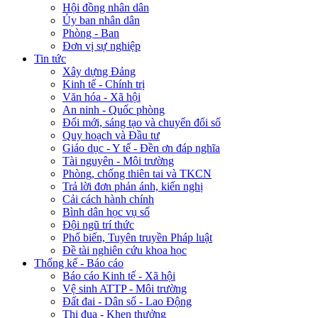
Hội đồng nhân dân
Ủy ban nhân dân
Phòng - Ban
Đơn vị sự nghiệp
Tin tức
Xây dựng Đảng
Kinh tế - Chính trị
Văn hóa - Xã hội
An ninh - Quốc phòng
Đổi mới, sáng tạo và chuyển đổi số
Quy hoạch và Đầu tư
Giáo dục - Y tế - Đền ơn đáp nghĩa
Tài nguyên - Môi trường
Phòng, chống thiên tai và TKCN
Trả lời đơn phản ánh, kiến nghị
Cải cách hành chính
Bình dân học vụ số
Đội ngũ trí thức
Phổ biến, Tuyên truyền Pháp luật
Đề tài nghiên cứu khoa học
Thống kế - Báo cáo
Báo cáo Kinh tế - Xã hội
Vệ sinh ATTP - Môi trường
Đất đai - Dân số - Lao Động
Thi đua - Khen thưởng