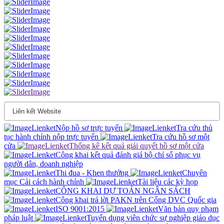
Nộp hồ sơ trực tuyến
Tra cứu thủ
tục hành chính nộp trực tuyến
Tra cứu hồ sơ một
cửa
Thống kê kết quả giải quyết hồ sơ một cửa
Công khai kết quả đánh giá bộ chỉ sổ phục vụ
người dân, doanh nghiệp
Thi đua - Khen thưởng
Chuyên
mục Cải cách hành chính
Tài liệu các kỳ họp
CÔNG KHAI DỰ TOÁN NGÂN SÁCH
Công khai trả lời PAKN trên Cổng DVC Quốc gia
ISO 9001:2015
Văn bản quy phạm
pháp luật
Tuyển dụng viên chức sự nghiệp giáo dục