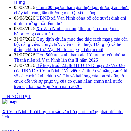
Hưng
05/08/2026
Gần 200 người tham gia thực tập phương án chữa
cháy tại Trung tâm thương mại Quyết Thắng
03/08/2026
UBND xã Vạn Ninh công bố các quyết định chỉ
định Trưởng thôn lâm thời
03/08/2026
Xã Vạn Ninh tạo đồng thuận giải phóng mặt
bằng trong các dự án
31/07/2026
Quy định chuẩn mực đạo đức cách mạng của cán
bộ, đảng viên, công chức, viên chức thuộc Đảng bộ và hệ
thống chính trị xã Vạn Ninh trong giai đoạn mới
31/07/2026
Hơn 500 trại sinh tham gia Hội trại truyền thống
Thanh niên xã Vạn Ninh lần thứ II năm 2026
27/07/2026
Kế hoạch số: 2328/KH-UBND ngày 27/7/2026
của UBND xã Vạn Ninh "Về việc Cải thiện và nâng cao Chỉ
số cải cách hành chính và Chỉ số hài lòng của người dân, tổ
chức đối với sự phục vụ của cơ quan hành chính nhà nước
trên địa bàn xã Vạn Ninh năm 2026"
TIN NỔI BẬT
Xã Vạn Ninh: Phát huy bản sắc văn hóa, mở hướng phát triển du
lịch