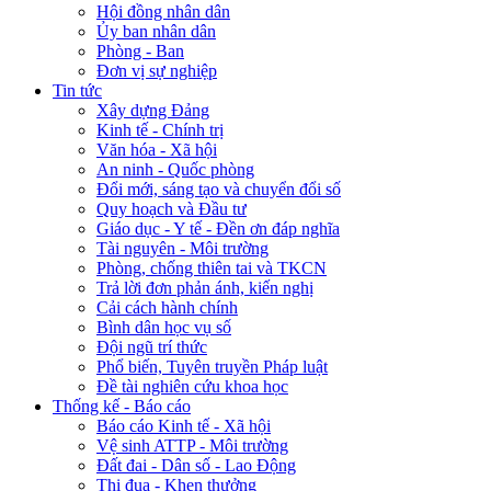
Hội đồng nhân dân
Ủy ban nhân dân
Phòng - Ban
Đơn vị sự nghiệp
Tin tức
Xây dựng Đảng
Kinh tế - Chính trị
Văn hóa - Xã hội
An ninh - Quốc phòng
Đổi mới, sáng tạo và chuyển đổi số
Quy hoạch và Đầu tư
Giáo dục - Y tế - Đền ơn đáp nghĩa
Tài nguyên - Môi trường
Phòng, chống thiên tai và TKCN
Trả lời đơn phản ánh, kiến nghị
Cải cách hành chính
Bình dân học vụ số
Đội ngũ trí thức
Phổ biến, Tuyên truyền Pháp luật
Đề tài nghiên cứu khoa học
Thống kế - Báo cáo
Báo cáo Kinh tế - Xã hội
Vệ sinh ATTP - Môi trường
Đất đai - Dân số - Lao Động
Thi đua - Khen thưởng