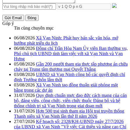
Gửi Email
Đóng
Góp ý
Tin cùng chuyên mục
06/08/2026
Xã Vạn Ninh: Phát huy bản sắc văn hóa, mở
hướng phát triển du lịch
06/08/2026
Đồng chí Trần Hòa Nam Ủy viên Ban thường vụ,
Phó chủ tịch UBND tỉnh làm việc với xã Vạn Ninh và Vạn
Hưng
05/08/2026
Gần 200 người tham gia thực tập phương án chữa
cháy tại Trung tâm thương mại Quyết Thắng
03/08/2026
UBND xã Vạn Ninh công bố các quyết định chỉ
định Trưởng thôn lâm thời
03/08/2026
Xã Vạn Ninh tạo đồng thuận giải phóng mặt
bằng trong các dự án
31/07/2026
Quy định chuẩn mực đạo đức cách mạng của cán
bộ, đảng viên, công chức, viên chức thuộc Đảng bộ và hệ
thống chính trị xã Vạn Ninh trong giai đoạn mới
31/07/2026
Hơn 500 trại sinh tham gia Hội trại truyền thống
Thanh niên xã Vạn Ninh lần thứ II năm 2026
27/07/2026
Kế hoạch số: 2328/KH-UBND ngày 27/7/2026
của UBND xã Vạn Ninh "Về việc Cải thiện và nâng cao Chỉ