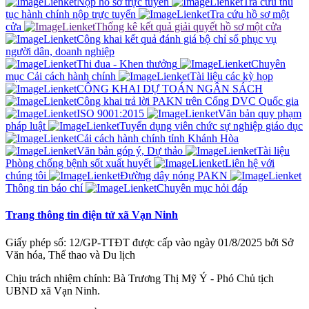
Nộp hồ sơ trực tuyến
Tra cứu thủ
tục hành chính nộp trực tuyến
Tra cứu hồ sơ một
cửa
Thống kê kết quả giải quyết hồ sơ một cửa
Công khai kết quả đánh giá bộ chỉ sổ phục vụ
người dân, doanh nghiệp
Thi đua - Khen thưởng
Chuyên
mục Cải cách hành chính
Tài liệu các kỳ họp
CÔNG KHAI DỰ TOÁN NGÂN SÁCH
Công khai trả lời PAKN trên Cổng DVC Quốc gia
ISO 9001:2015
Văn bản quy phạm
pháp luật
Tuyển dụng viên chức sự nghiệp giáo dục
Cải cách hành chính tỉnh Khánh Hòa
Văn bản góp ý, Dự thảo
Tài liệu
Phòng chống bệnh sốt xuất huyết
Liên hệ với
chúng tôi
Đường dây nóng PAKN
Thông tin báo chí
Chuyên mục hỏi đáp
Trang thông tin điện tử xã Vạn Ninh
Giấy phép số: 12/GP-TTĐT được cấp vào ngày 01/8/2025 bởi Sở
Văn hóa, Thể thao và Du lịch
Chịu trách nhiệm chính: Bà Trương Thị Mỹ Ý - Phó Chủ tịch
UBND xã Vạn Ninh.