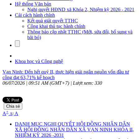
Hệ thống Văn bản
Nghị quyết HĐND xã Khóa 2, Nhiệm kỳ 2026 - 2021
Cải cách hành chính
Kết quả giải quyết TTHC
Công khai thủ tục hành chính
Thông báo cập nhật TTHC (Mới, sửa đổi, bổ sung và
bãi bỏ)
Khoa học và Công nghệ
Vạn Ninh: Đến hết quý II, thực hiện giải ngân nguồn vốn đầu tư
công đạt 63,71% kế hoạch
06/07/2026 | 09:51 AM (GMT+7) |
Lượt xem: 330
Chia sẻ
+
-
A
A
A
DANH MỤC NGHỊ QUYẾT HỘI ĐỒNG NHÂN DÂN
XÃ HỘI ĐỒNG NHÂN DÂN XÃ VẠN NINH KHÓA II,
NHIỆM KỲ 2026 -2031