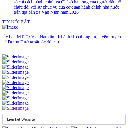
số cải cách hành chính và Chỉ số hài lòng của người dân, tổ
chức đối với sự phục vụ của cơ quan hành chính nhà nước
trên địa bàn xã Vạn Ninh năm 2026"
TIN NỔI BẬT
Ủy ban MTTQ Việt Nam tỉnh Khánh Hòa thông tin, tuyên truyền
về Dự án Đường sắt tốc độ cao