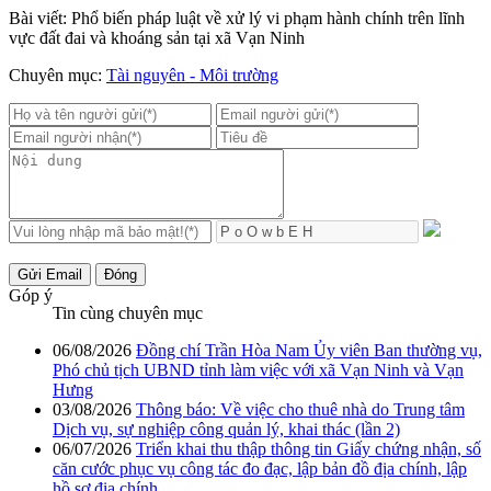
Bài viết: Phổ biến pháp luật về xử lý vi phạm hành chính trên lĩnh
vực đất đai và khoáng sản tại xã Vạn Ninh
Chuyên mục:
Tài nguyên - Môi trường
Gửi Email
Đóng
Góp ý
Tin cùng chuyên mục
06/08/2026
Đồng chí Trần Hòa Nam Ủy viên Ban thường vụ,
Phó chủ tịch UBND tỉnh làm việc với xã Vạn Ninh và Vạn
Hưng
03/08/2026
Thông báo: Về việc cho thuê nhà do Trung tâm
Dịch vụ, sự nghiệp công quản lý, khai thác (lần 2)
06/07/2026
Triển khai thu thập thông tin Giấy chứng nhận, số
căn cước phục vụ công tác đo đạc, lập bản đồ địa chính, lập
hồ sơ địa chính