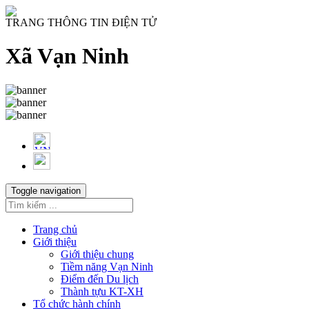
TRANG THÔNG TIN ĐIỆN TỬ
Xã Vạn Ninh
Toggle navigation
Trang chủ
Giới thiệu
Giới thiệu chung
Tiềm năng Vạn Ninh
Điểm đến Du lịch
Thành tựu KT-XH
Tổ chức hành chính