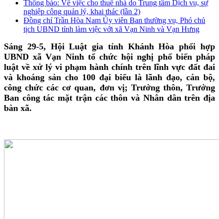
Thông báo: Về việc cho thuê nhà do Trung tâm Dịch vụ, sự
nghiệp công quản lý, khai thác (lần 2)
Đồng chí Trần Hòa Nam Ủy viên Ban thường vụ, Phó chủ
tịch UBND tỉnh làm việc với xã Vạn Ninh và Vạn Hưng
Sáng 29-5, Hội Luật gia tỉnh Khánh Hòa phối hợp
UBND xã Vạn Ninh tổ chức hội nghị phổ biến pháp
luật về xử lý vi phạm hành chính trên lĩnh vực đất đai
và khoáng sản cho 100 đại biểu là lãnh đạo, cán bộ,
công chức các cơ quan, đơn vị; Trưởng thôn, Trưởng
Ban công tác mặt trận các thôn và Nhân dân trên địa
bàn xã.