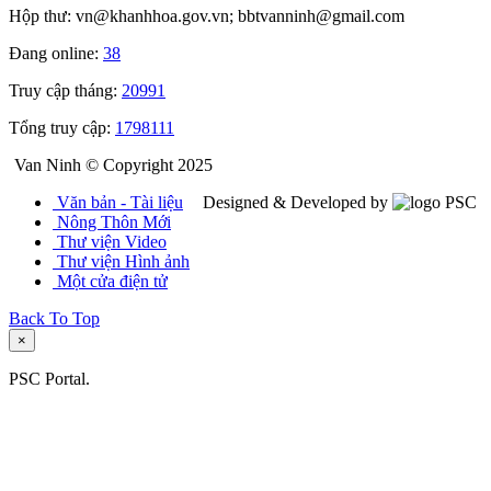
Hộp thư: vn@khanhhoa.gov.vn; bbtvanninh@gmail.com
Đang online:
38
Truy cập tháng:
20991
Tổng truy cập:
1798111
Van Ninh © Copyright 2025
Văn bản - Tài liệu
Designed & Developed by
Nông Thôn Mới
Thư viện Video
Thư viện Hình ảnh
Một cửa điện tử
Back To Top
×
PSC Portal.