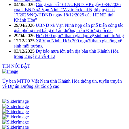
04/06/2026
Công văn số 1617/UBND-VP ngày 03/6/2026
của UBND xã Vạn Ninh "V/v triển khai Nghị quyết số
17/2025/NQ-HĐND ngày 18/12/2025 của HĐND tỉnh
Khánh Hòa"
29/04/2026
UBND xã Vạn Ninh họp dân phổ biến công tác
giải phóng mặt bằng dự án đường Trần Đường nối dài
29/04/2026
Hơn 600 người tham gia dọn vệ sinh môi trường
17/12/2025
Xã Vạn Ninh: Hơn 200 người tham gia tổng vệ
sinh môi trường
03/12/2025
Dự báo mưa lớn trên địa bàn tỉnh Khánh Hòa
trong 2 ngày 3 và 4-12
TIN NỔI BẬT
Ủy ban MTTQ Việt Nam tỉnh Khánh Hòa thông tin, tuyên truyền
về Dự án Đường sắt tốc độ cao