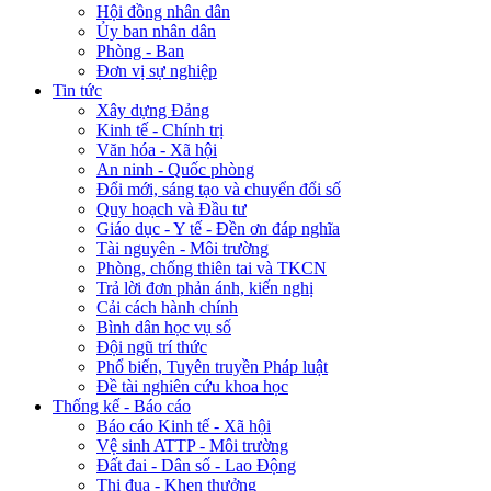
Hội đồng nhân dân
Ủy ban nhân dân
Phòng - Ban
Đơn vị sự nghiệp
Tin tức
Xây dựng Đảng
Kinh tế - Chính trị
Văn hóa - Xã hội
An ninh - Quốc phòng
Đổi mới, sáng tạo và chuyển đổi số
Quy hoạch và Đầu tư
Giáo dục - Y tế - Đền ơn đáp nghĩa
Tài nguyên - Môi trường
Phòng, chống thiên tai và TKCN
Trả lời đơn phản ánh, kiến nghị
Cải cách hành chính
Bình dân học vụ số
Đội ngũ trí thức
Phổ biến, Tuyên truyền Pháp luật
Đề tài nghiên cứu khoa học
Thống kế - Báo cáo
Báo cáo Kinh tế - Xã hội
Vệ sinh ATTP - Môi trường
Đất đai - Dân số - Lao Động
Thi đua - Khen thưởng