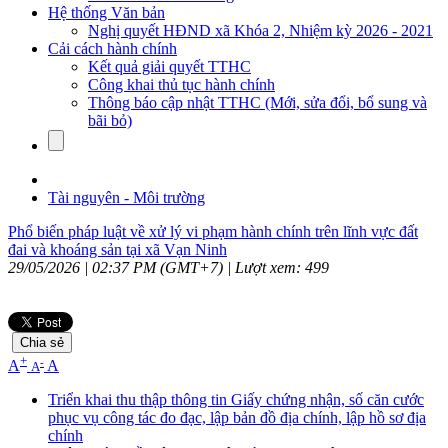
Hệ thống Văn bản
Nghị quyết HĐND xã Khóa 2, Nhiệm kỳ 2026 - 2021
Cải cách hành chính
Kết quả giải quyết TTHC
Công khai thủ tục hành chính
Thông báo cập nhật TTHC (Mới, sửa đổi, bổ sung và
bãi bỏ)
Tài nguyên - Môi trường
Phổ biến pháp luật về xử lý vi phạm hành chính trên lĩnh vực đất
đai và khoáng sản tại xã Vạn Ninh
29/05/2026 | 02:37 PM (GMT+7) |
Lượt xem: 499
Chia sẻ
+
-
A
A
A
Triển khai thu thập thông tin Giấy chứng nhận, số căn cước
phục vụ công tác đo đạc, lập bản đồ địa chính, lập hồ sơ địa
chính