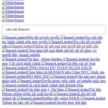
Nộp hồ sơ trực tuyến
Tra cứu thủ
tục hành chính nộp trực tuyến
Tra cứu hồ sơ một
cửa
Thống kê kết quả giải quyết hồ sơ một cửa
Công khai kết quả đánh giá bộ chỉ sổ phục vụ
người dân, doanh nghiệp
Thi đua - Khen thưởng
Chuyên
mục Cải cách hành chính
Tài liệu các kỳ họp
CÔNG KHAI DỰ TOÁN NGÂN SÁCH
Công khai trả lời PAKN trên Cổng DVC Quốc gia
ISO 9001:2015
Văn bản quy phạm
pháp luật
Tuyển dụng viên chức sự nghiệp giáo dục
Cải cách hành chính tỉnh Khánh Hòa
Văn bản góp ý, Dự thảo
Tài liệu
Phòng chống bệnh sốt xuất huyết
Liên hệ với
chúng tôi
Đường dây nóng PAKN
Thông tin báo chí
Chuyên mục hỏi đáp