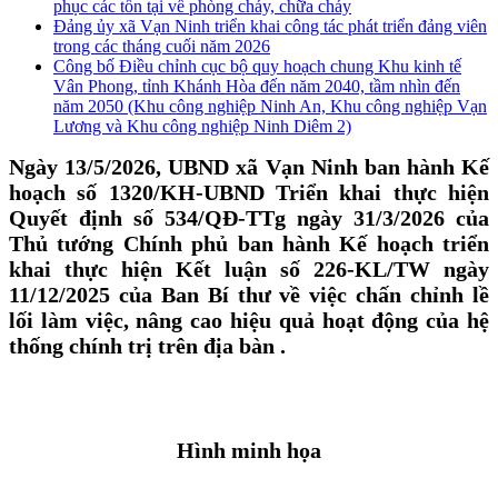
phục các tồn tại về phòng cháy, chữa cháy
Đảng ủy xã Vạn Ninh triển khai công tác phát triển đảng viên
trong các tháng cuối năm 2026
Công bố Điều chỉnh cục bộ quy hoạch chung Khu kinh tế
Vân Phong, tỉnh Khánh Hòa đến năm 2040, tầm nhìn đến
năm 2050 (Khu công nghiệp Ninh An, Khu công nghiệp Vạn
Lương và Khu công nghiệp Ninh Diêm 2)
Ngày 13/5/2026, UBND xã Vạn Ninh ban hành Kế
hoạch số 1320/KH-UBND Triển khai thực hiện
Quyết định số 534/QĐ-TTg ngày 31/3/2026 của
Thủ tướng Chính phủ ban hành Kế hoạch triển
khai thực hiện Kết luận số 226-KL/TW ngày
11/12/2025 của Ban Bí thư về việc chấn chỉnh lề
lối làm việc, nâng cao hiệu quả hoạt động của hệ
thống chính trị trên địa bàn .
Hình minh họa