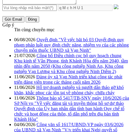
Gửi Email
Đóng
Góp ý
Tin cùng chuyên mục
06/08/2026
Quyết định "Về việc bãi bỏ 03 Quyết định quy
phạm pháp luật quy định chức năng, nhiệm vụ của các phòng
chuyên môn thuộc UBND xã Vạn Ninh"
21/07/2026
Công bố Điều chỉnh cục bộ quy hoạch chung
Khu kinh tế Vân Phong, tỉnh Khánh Hòa đến năm 2040, tầm
nhìn đến năm 2050 (Khu công nghiệp Ninh An, Khu công
nghiệp Vạn Lương và Khu công nghiệp Ninh Diêm 2)
11/06/2026
Đảng ủy xã Vạn Ninh triển khai công tác phát
triển đảng viên trong các tháng cuối năm 2026
11/06/2026
Hỗ trợ doanh nghiệp và người dân tháo gỡ khó
khăn, khắc phục các tồn tại về phòng cháy, chữa cháy
11/06/2026
Thông báo số 5417/TB-SNV ngày 10/6/2026 của
Sở Nội vụ "Về việc đăng tải và truyền thông hồ sơ dự thảo
Quyết định của Ủy ban nhân dân tỉnh ban hành Quy chế tổ
chức và hoạt động của thôn, tổ dân phố trên địa bàn tỉnh
Khánh Hòa"
04/06/2026
Công văn số 1617/UBND-VP ngày 03/6/2026
của UBND xã Vạn Ninh "V/v triển khai Nghị quyết số