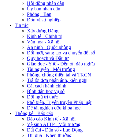
Hội đồng nhân dân
Ủy ban nhân dân
Phòng - Ban
Đơn vị sự nghiệp
Tin tức
Xây dựng Đảng
Kinh tế - Chính trị
Văn hóa - Xã hội
An ninh - Quốc phòng
Đổi mới, sáng tạo và chuyển đổi số
Quy hoạch và Đầu tư
Giáo dục - Y tế - Đền ơn đáp nghĩa
Tài nguyên - Môi trường
Phòng, chống thiên tai và TKCN
Trả lời đơn phản ánh, kiến nghị
Cải cách hành chính
Bình dân học vụ số
Đội ngũ trí thức
Phổ biến, Tuyên truyền Pháp luật
Đề tài nghiên cứu khoa học
Thống kế - Báo cáo
Báo cáo Kinh tế - Xã hội
Vệ sinh ATTP - Môi trường
Đất đai - Dân số - Lao Động
Thi đua - Khen thưởng