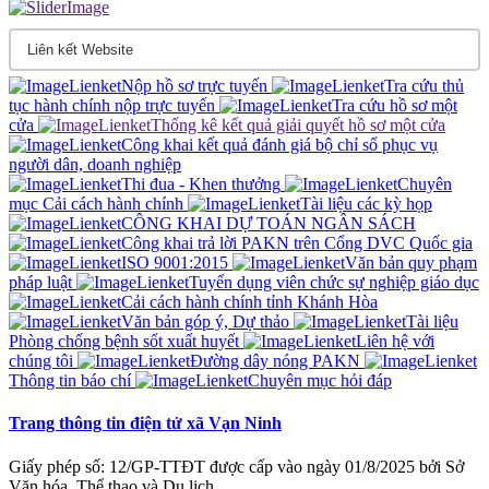
Nộp hồ sơ trực tuyến
Tra cứu thủ
tục hành chính nộp trực tuyến
Tra cứu hồ sơ một
cửa
Thống kê kết quả giải quyết hồ sơ một cửa
Công khai kết quả đánh giá bộ chỉ sổ phục vụ
người dân, doanh nghiệp
Thi đua - Khen thưởng
Chuyên
mục Cải cách hành chính
Tài liệu các kỳ họp
CÔNG KHAI DỰ TOÁN NGÂN SÁCH
Công khai trả lời PAKN trên Cổng DVC Quốc gia
ISO 9001:2015
Văn bản quy phạm
pháp luật
Tuyển dụng viên chức sự nghiệp giáo dục
Cải cách hành chính tỉnh Khánh Hòa
Văn bản góp ý, Dự thảo
Tài liệu
Phòng chống bệnh sốt xuất huyết
Liên hệ với
chúng tôi
Đường dây nóng PAKN
Thông tin báo chí
Chuyên mục hỏi đáp
Trang thông tin điện tử xã Vạn Ninh
Giấy phép số: 12/GP-TTĐT được cấp vào ngày 01/8/2025 bởi Sở
Văn hóa, Thể thao và Du lịch