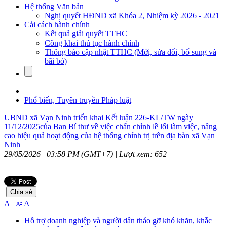
Hệ thống Văn bản
Nghị quyết HĐND xã Khóa 2, Nhiệm kỳ 2026 - 2021
Cải cách hành chính
Kết quả giải quyết TTHC
Công khai thủ tục hành chính
Thông báo cập nhật TTHC (Mới, sửa đổi, bổ sung và
bãi bỏ)
Phổ biến, Tuyên truyền Pháp luật
UBND xã Vạn Ninh triển khai Kết luận 226-KL/TW ngày
11/12/2025của Ban Bí thư về việc chấn chỉnh lề lối làm việc, nâng
cao hiệu quả hoạt động của hệ thống chính trị trên địa bàn xã Vạn
Ninh
29/05/2026 | 03:58 PM (GMT+7) |
Lượt xem: 652
Chia sẻ
+
-
A
A
A
Hỗ trợ doanh nghiệp và người dân tháo gỡ khó khăn, khắc