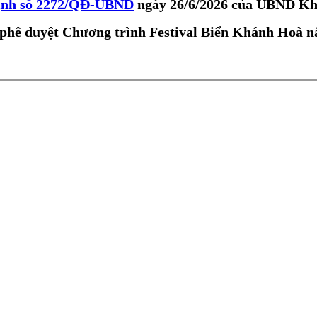
ịnh số 2272/QĐ-UBND
ngày 26/6/2026 của UBND K
 phê duyệt Chương trình Festival Biển Khánh Hoà 