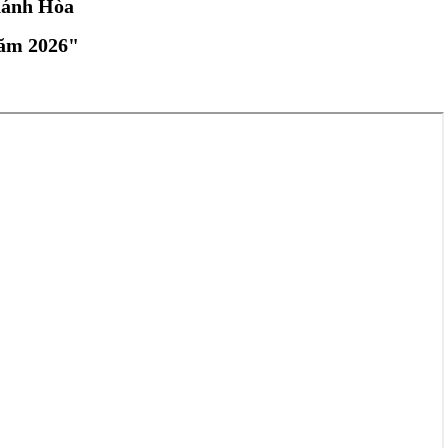
hánh Hòa
năm 2026"