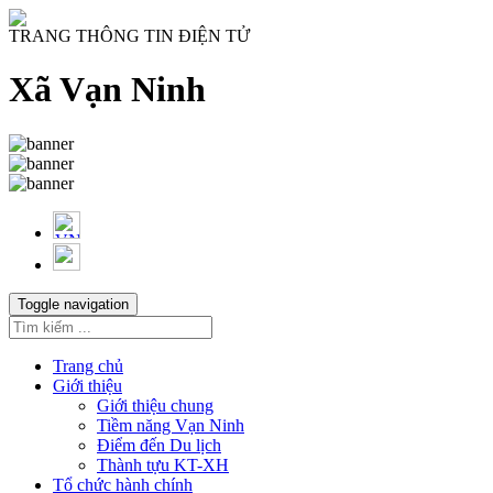
TRANG THÔNG TIN ĐIỆN TỬ
Xã Vạn Ninh
Toggle navigation
Trang chủ
Giới thiệu
Giới thiệu chung
Tiềm năng Vạn Ninh
Điểm đến Du lịch
Thành tựu KT-XH
Tổ chức hành chính