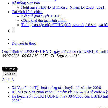
Hệ thống Văn bản
Nghị quyết HĐND xã Khóa 2, Nhiệm kỳ 2026 - 2021
Cải cách hành chính
Kết quả giải quyết TTHC
Công khai thủ tục hành chính
Thông báo cập nhật TTHC (Mới, sửa đổi, bổ sung và bãi
Đội ngũ trí thức
Quyết định số 2272/QĐ-UBND ngày 26/6/2026 của UBND Khánh Hòa
06/07/2026 | 09:08 AM (GMT+7) |
Lượt xem: 319
Chia sẻ
+
-
A
A
A
Xã Vạn Ninh: Tập huấn công tác chuyển đổi số năm 2026
HĐND xã Vạn Ninh khóa II, nhiệm kỳ 2026-2031 tổ chức Kỳ 
Kế hoạch số 7358/KH-UBND ngày 08/6/2026 của UBND tỉnh Khá
2026"