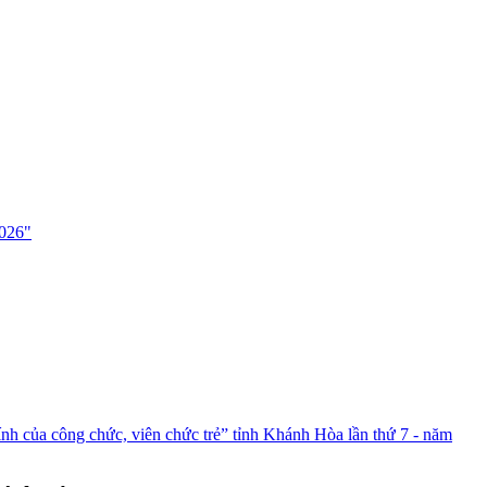
026"
của công chức, viên chức trẻ” tỉnh Khánh Hòa lần thứ 7 - năm