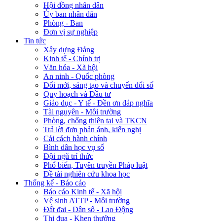
Hội đồng nhân dân
Ủy ban nhân dân
Phòng - Ban
Đơn vị sự nghiệp
Tin tức
Xây dựng Đảng
Kinh tế - Chính trị
Văn hóa - Xã hội
An ninh - Quốc phòng
Đổi mới, sáng tạo và chuyển đổi số
Quy hoạch và Đầu tư
Giáo dục - Y tế - Đền ơn đáp nghĩa
Tài nguyên - Môi trường
Phòng, chống thiên tai và TKCN
Trả lời đơn phản ánh, kiến nghị
Cải cách hành chính
Bình dân học vụ số
Đội ngũ trí thức
Phổ biến, Tuyên truyền Pháp luật
Đề tài nghiên cứu khoa học
Thống kế - Báo cáo
Báo cáo Kinh tế - Xã hội
Vệ sinh ATTP - Môi trường
Đất đai - Dân số - Lao Động
Thi đua - Khen thưởng