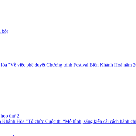
 bỏ)
 "Về việc phê duyệt Chương trình Festival Biển Khánh Hoà năm 2
họp thứ 2
nh Hòa "Tổ chức Cuộc thi “Mô hình, sáng kiến cải cách hành chính 