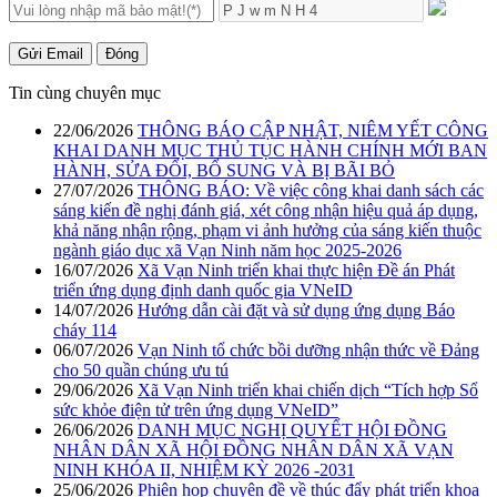
Gửi Email
Đóng
Tin cùng chuyên mục
22/06/2026
THÔNG BÁO CẬP NHẬT, NIÊM YẾT CÔNG
KHAI DANH MỤC THỦ TỤC HÀNH CHÍNH MỚI BAN
HÀNH, SỬA ĐỔI, BỔ SUNG VÀ BỊ BÃI BỎ
27/07/2026
THÔNG BÁO: Về việc công khai danh sách các
sáng kiến đề nghị đánh giá, xét công nhận hiệu quả áp dụng,
khả năng nhận rộng, phạm vi ảnh hưởng của sáng kiến thuộc
ngành giáo dục xã Vạn Ninh năm học 2025-2026
16/07/2026
Xã Vạn Ninh triển khai thực hiện Đề án Phát
triển ứng dụng định danh quốc gia VNeID
14/07/2026
Hướng dẫn cài đặt và sử dụng ứng dụng Báo
cháy 114
06/07/2026
Vạn Ninh tổ chức bồi dưỡng nhận thức về Đảng
cho 50 quần chúng ưu tú
29/06/2026
Xã Vạn Ninh triển khai chiến dịch “Tích hợp Sổ
sức khỏe điện tử trên ứng dụng VNeID”
26/06/2026
DANH MỤC NGHỊ QUYẾT HỘI ĐỒNG
NHÂN DÂN XÃ HỘI ĐỒNG NHÂN DÂN XÃ VẠN
NINH KHÓA II, NHIỆM KỲ 2026 -2031
25/06/2026
Phiên họp chuyên đề về thúc đẩy phát triển khoa