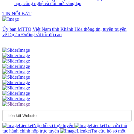
học, công nghệ và đổi mới sáng tạo
TIN NỔI BẬT
Ủy ban MTTQ Việt Nam tỉnh Khánh Hòa thông tin, tuyên truyền
về Dự án Đường sắt tốc độ cao
Nộp hồ sơ trực tuyến
Tra cứu thủ
tục hành chính nộp trực tuyến
Tra cứu hồ sơ một