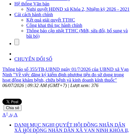
Hệ thống Văn bản
Nghị quyết HĐND xã Khóa 2, Nhiệm kỳ 2026 - 2021
Cải cách hành chính
Kết quả giải quyết TTHC
Công khai thủ tục hành chính
Thông báo cập nhật TTHC (Mới, sửa đổi, bổ sung và
bãi bỏ)
CHUYỂN ĐỔI SỐ
Thông báo số 355/TB-UBND ngày 01/7/2026 của UBND xã Vạn
Ninh "Về việc đăng ký kiểm định phương tiện đo sử dụng trong
hoạt động khám bệnh, chữa bệnh và kinh doanh kính thuốc"
06/07/2026 | 09:32 AM (GMT+7) |
Lượt xem: 376
Chia sẻ
+
-
A
A
A
DANH MỤC NGHỊ QUYẾT HỘI ĐỒNG NHÂN DÂN
XÃ HỘI ĐỒNG NHÂN DÂN XÃ VẠN NINH KHÓA II,