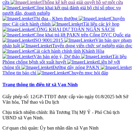
cửa
Thống kê kết quả giải quyết hồ sơ một cửa
Công khai kết quả đánh giá bộ chỉ sổ phục vụ
người dân, doanh nghiệp
Thi đua - Khen thưởng
Chuyên
mục Cải cách hành chính
Tài liệu các kỳ họp
CÔNG KHAI DỰ TOÁN NGÂN SÁCH
Công khai trả lời PAKN trên Cổng DVC Quốc gia
ISO 9001:2015
Văn bản quy phạm
pháp luật
Tuyển dụng viên chức sự nghiệp giáo dục
Cải cách hành chính tỉnh Khánh Hòa
Văn bản góp ý, Dự thảo
Tài liệu
Phòng chống bệnh sốt xuất huyết
Liên hệ với
chúng tôi
Đường dây nóng PAKN
Thông tin báo chí
Chuyên mục hỏi đáp
Trang thông tin điện tử xã Vạn Ninh
Giấy phép số: 12/GP-TTĐT được cấp vào ngày 01/8/2025 bởi Sở
Văn hóa, Thể thao và Du lịch
Chịu trách nhiệm chính: Bà Trương Thị Mỹ Ý - Phó Chủ tịch
UBND xã Vạn Ninh.
Cơ quan chủ quản: Ủy ban nhân dân xã Vạn Ninh