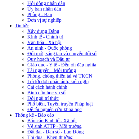
Hội đồng nhân dân
Ủy ban nhân dân
Phòng - Ban
Đơn vị sự nghiệp
Tin tức
Xây dựng Đảng
Kinh tế - Chính trị
Văn hóa - Xã hội
An ninh - Quốc phòng
Đổi mới, sáng tạo và chuyển đổi số
Quy hoạch và Đầu tư
Giáo dục - Y tế - Đền ơn đáp nghĩa
Tài nguyên - Môi trường
Phòng, chống thiên tai và TKCN
Trả lời đơn phản ánh, kiến nghị
Cải cách hành chính
Bình dân học vụ số
Đội ngũ trí thức
Phổ biến, Tuyên truyền Pháp luật
Đề tài nghiên cứu khoa học
Thống kế - Báo cáo
Báo cáo Kinh tế - Xã hội
Vệ sinh ATTP - Môi trường
Đất đai - Dân số - Lao Động
Thi đua - Khen thưởng