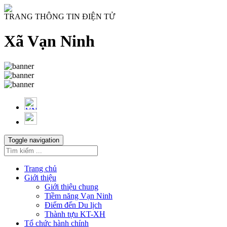
TRANG THÔNG TIN ĐIỆN TỬ
Xã Vạn Ninh
Toggle navigation
Trang chủ
Giới thiệu
Giới thiệu chung
Tiềm năng Vạn Ninh
Điểm đến Du lịch
Thành tựu KT-XH
Tổ chức hành chính