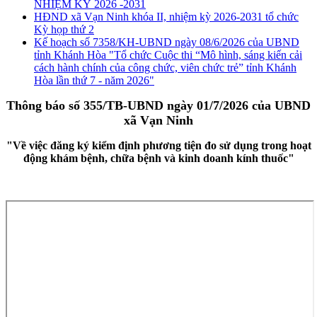
NHIỆM KỲ 2026 -2031
HĐND xã Vạn Ninh khóa II, nhiệm kỳ 2026-2031 tổ chức
Kỳ họp thứ 2
Kế hoạch số 7358/KH-UBND ngày 08/6/2026 của UBND
tỉnh Khánh Hòa "Tổ chức Cuộc thi “Mô hình, sáng kiến cải
cách hành chính của công chức, viên chức trẻ” tỉnh Khánh
Hòa lần thứ 7 - năm 2026"
Thông báo số 355/TB-UBND ngày 01/7/2026 của UBND
xã Vạn Ninh
"Về việc đăng ký kiểm định phương tiện đo sử dụng trong hoạt
động khám bệnh, chữa bệnh và kinh doanh kính thuốc"