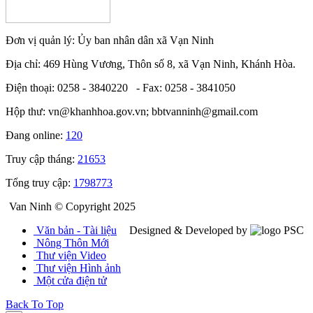
Đơn vị quản lý: Ủy ban nhân dân xã Vạn Ninh
Địa chỉ: 469 Hùng Vương, Thôn số 8, xã Vạn Ninh, Khánh Hòa.
Điện thoại: 0258 - 3840220 - Fax: 0258 - 3841050
Hộp thư: vn@khanhhoa.gov.vn; bbtvanninh@gmail.com
Đang online:
120
Truy cập tháng:
21653
Tổng truy cập:
1798773
Van Ninh © Copyright 2025
Văn bản - Tài liệu
Designed & Developed by
Nông Thôn Mới
Thư viện Video
Thư viện Hình ảnh
Một cửa điện tử
Back To Top