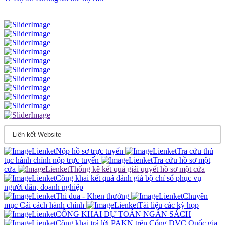
Nộp hồ sơ trực tuyến
Tra cứu thủ
tục hành chính nộp trực tuyến
Tra cứu hồ sơ một
cửa
Thống kê kết quả giải quyết hồ sơ một cửa
Công khai kết quả đánh giá bộ chỉ sổ phục vụ
người dân, doanh nghiệp
Thi đua - Khen thưởng
Chuyên
mục Cải cách hành chính
Tài liệu các kỳ họp
CÔNG KHAI DỰ TOÁN NGÂN SÁCH
Công khai trả lời PAKN trên Cổng DVC Quốc gia