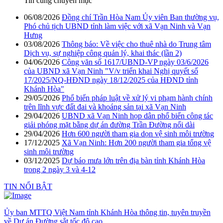
Tin cùng chuyên mục
06/08/2026
Đồng chí Trần Hòa Nam Ủy viên Ban thường vụ,
Phó chủ tịch UBND tỉnh làm việc với xã Vạn Ninh và Vạn
Hưng
03/08/2026
Thông báo: Về việc cho thuê nhà do Trung tâm
Dịch vụ, sự nghiệp công quản lý, khai thác (lần 2)
04/06/2026
Công văn số 1617/UBND-VP ngày 03/6/2026
của UBND xã Vạn Ninh "V/v triển khai Nghị quyết số
17/2025/NQ-HĐND ngày 18/12/2025 của HĐND tỉnh
Khánh Hòa"
29/05/2026
Phổ biến pháp luật về xử lý vi phạm hành chính
trên lĩnh vực đất đai và khoáng sản tại xã Vạn Ninh
29/04/2026
UBND xã Vạn Ninh họp dân phổ biến công tác
giải phóng mặt bằng dự án đường Trần Đường nối dài
29/04/2026
Hơn 600 người tham gia dọn vệ sinh môi trường
17/12/2025
Xã Vạn Ninh: Hơn 200 người tham gia tổng vệ
sinh môi trường
03/12/2025
Dự báo mưa lớn trên địa bàn tỉnh Khánh Hòa
trong 2 ngày 3 và 4-12
TIN NỔI BẬT
Ủy ban MTTQ Việt Nam tỉnh Khánh Hòa thông tin, tuyên truyền
về Dự án Đường sắt tốc độ cao