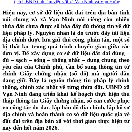
tịch UBND tỉnh làm việc với xã Vạn Ninh và Vạn Hưng
Hiện nay, cơ sở dữ liệu đất đai trên địa bàn tỉnh
nói chung và xã Vạn Ninh nói riêng còn nhiều
thửa đất chưa được số hóa đầy đủ thông tin về dữ
liệu pháp lý. Nguyên nhân là do trước đây tài liệu
địa chính được lưu giữ thủ công, phân tán, một số
bị thất lạc trong quá trình chuyển giao giữa các
đơn vị. Để xây dựng cơ sở dữ liệu đất đai đúng –
đủ – sạch – sống – thống nhất – dùng chung theo
yêu cầu của Chính phủ, cần bổ sung thông tin từ
chính Giấy chứng nhận (sổ đỏ) mà người dân
đang giữ. Đây là nguồn thông tin pháp lý chính
thống, chính xác nhất về từng thửa đất. UBND xã
Vạn Ninh đang triển khai kế hoạch thực hiện thu
thập thông tin Giấy chứng nhận, số căn cước phục
vụ công tác đo đạc, lập bản đồ địa chính, lập hồ sơ
địa chính và hoàn thành cơ sở dữ liệu quốc gia về
đất đai trên địa bàn xã với thời gian thực hiện từ
nay đến hết năm 2026.