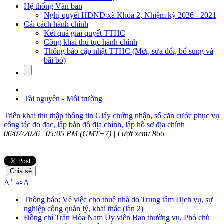
Hệ thống Văn bản
Nghị quyết HĐND xã Khóa 2, Nhiệm kỳ 2026 - 2021
Cải cách hành chính
Kết quả giải quyết TTHC
Công khai thủ tục hành chính
Thông báo cập nhật TTHC (Mới, sửa đổi, bổ sung và
bãi bỏ)
Tài nguyên - Môi trường
Triển khai thu thập thông tin Giấy chứng nhận, số căn cước phục vụ
công tác đo đạc, lập bản đồ địa chính, lập hồ sơ địa chính
06/07/2026 | 05:05 PM (GMT+7) |
Lượt xem: 866
Chia sẻ
+
-
A
A
A
Thông báo: Về việc cho thuê nhà do Trung tâm Dịch vụ, sự
nghiệp công quản lý, khai thác (lần 2)
Đồng chí Trần Hòa Nam Ủy viên Ban thường vụ, Phó chủ