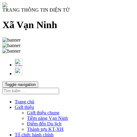
TRANG THÔNG TIN ĐIỆN TỬ
Xã Vạn Ninh
Toggle navigation
Trang chủ
Giới thiệu
Giới thiệu chung
Tiềm năng Vạn Ninh
Điểm đến Du lịch
Thành tựu KT-XH
Tổ chức hành chính