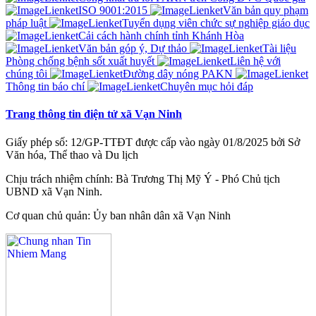
ISO 9001:2015
Văn bản quy phạm
pháp luật
Tuyển dụng viên chức sự nghiệp giáo dục
Cải cách hành chính tỉnh Khánh Hòa
Văn bản góp ý, Dự thảo
Tài liệu
Phòng chống bệnh sốt xuất huyết
Liên hệ với
chúng tôi
Đường dây nóng PAKN
Thông tin báo chí
Chuyên mục hỏi đáp
Trang thông tin điện tử xã Vạn Ninh
Giấy phép số: 12/GP-TTĐT được cấp vào ngày 01/8/2025 bởi Sở
Văn hóa, Thể thao và Du lịch
Chịu trách nhiệm chính: Bà Trương Thị Mỹ Ý - Phó Chủ tịch
UBND xã Vạn Ninh.
Cơ quan chủ quản: Ủy ban nhân dân xã Vạn Ninh