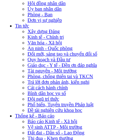
Hội đồng nhân dân
Ủy ban nhân dân
Phòng - Ban
Đơn vị sự nghiệp
Tin tức
Xây dựng Đảng
Kinh tế - Chính trị
Văn hóa - Xã hội
An ninh - Quốc phòng
Đổi mới, sáng tạo và chuyển đổi số
Quy hoạch và Đầu tư
Giáo dục - Y tế - Đền ơn đáp nghĩa
Tài nguyên - Môi trường
Phòng, chống thiên tai và TKCN
Trả lời đơn phản ánh, kiến nghị
Cải cách hành chính
Bình dân học vụ số
Đội ngũ trí thức
Phổ biến, Tuyên truyền Pháp luật
Đề tài nghiên cứu khoa học
Thống kế - Báo cáo
Báo cáo Kinh tế - Xã hội
Vệ sinh ATTP - Môi trường
Đất đai - Dân số - Lao Động
Thi đua - Khen thưởng