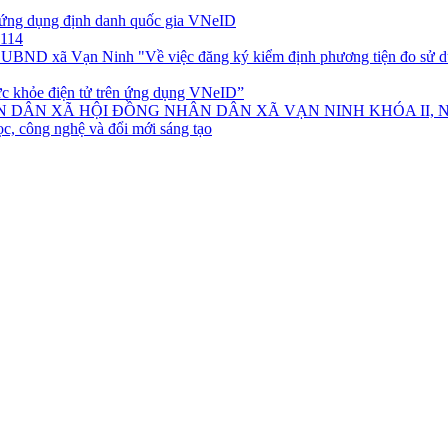
n ứng dụng định danh quốc gia VNeID
 114
BND xã Vạn Ninh "Về việc đăng ký kiểm định phương tiện đo sử dụn
sức khỏe điện tử trên ứng dụng VNeID”
DÂN XÃ HỘI ĐỒNG NHÂN DÂN XÃ VẠN NINH KHÓA II, NHI
ọc, công nghệ và đổi mới sáng tạo