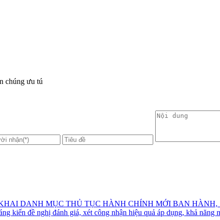
n chúng ưu tú
KHAI DANH MỤC THỦ TỤC HÀNH CHÍNH MỚI BAN HÀNH, SỬ
 kiến đề nghị đánh giá, xét công nhận hiệu quả áp dụng, khả năng n