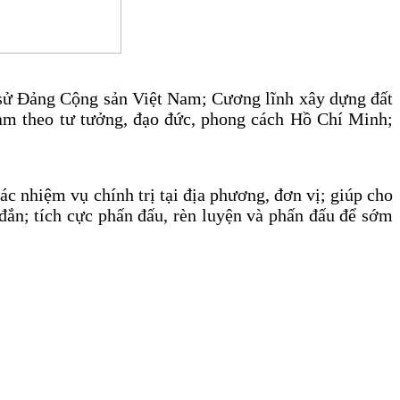
h sử Đảng Cộng sản Việt Nam; Cương lĩnh xây dựng đất
àm theo tư tưởng, đạo đức, phong cách Hồ Chí Minh;
c nhiệm vụ chính trị tại địa phương, đơn vị; giúp cho
ắn; tích cực phấn đấu, rèn luyện và phấn đấu để sớm