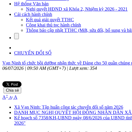
Hệ thống Văn bản
Nghị quyết HĐND xã Khóa 2, Nhiệm kỳ 2026 - 2021
Cải cách hành chính
Kết quả giải quyết TTHC
Công khai thủ tục hành chính
Thông báo cập nhật TTHC (Mới, sửa đổi, bổ sung và bãi
CHUYỂN ĐỔI SỐ
Vạn Ninh tổ chức bồi dưỡng nhận thức về Đảng cho 50 quần chúng 
06/07/2026 | 09:50 AM (GMT+7) |
Lượt xem: 354
Chia sẻ
+
-
A
A
A
Xã Vạn Ninh: Tập huấn công tác chuyển đổi số năm 2026
DANH MỤC NGHỊ QUYẾT HỘI ĐỒNG NHÂN DÂN XÃ HỘ
Kế hoạch số 7358/KH-UBND ngày 08/6/2026 của UBND tỉnh Khá
2026"