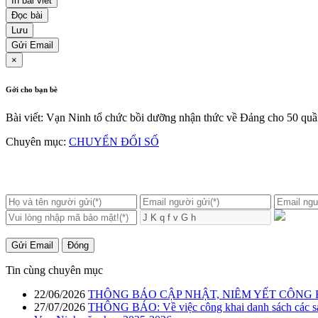
In bài viết
Đọc bài
Lưu
Gửi Email
×
Gởi cho bạn bè
Bài viết: Vạn Ninh tổ chức bồi dưỡng nhận thức về Đảng cho 50 quầ
Chuyên mục:
CHUYỂN ĐỔI SỐ
Gửi Email
Đóng
Tin cùng chuyên mục
22/06/2026
THÔNG BÁO CẬP NHẬT, NIÊM YẾT CÔNG 
27/07/2026
THÔNG BÁO: Về việc công khai danh sách các sáng