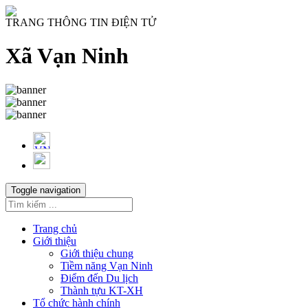
TRANG THÔNG TIN ĐIỆN TỬ
Xã Vạn Ninh
Toggle navigation
Trang chủ
Giới thiệu
Giới thiệu chung
Tiềm năng Vạn Ninh
Điểm đến Du lịch
Thành tựu KT-XH
Tổ chức hành chính