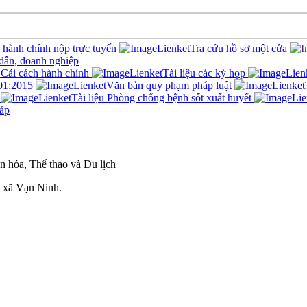
c hành chính nộp trực tuyến
Tra cứu hồ sơ một cửa
 dân, doanh nghiệp
Cải cách hành chính
Tài liệu các kỳ họp
01:2015
Văn bản quy phạm pháp luật
Tài liệu Phòng chống bệnh sốt xuất huyết
áp
 hóa, Thể thao và Du lịch
 xã Vạn Ninh.