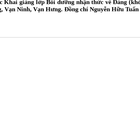
c Khai giảng lớp Bồi dưỡng nhận thức về Đảng (khó
ng, Vạn Ninh, Vạn Hưng. Đồng chí Nguyễn Hữu Tuấn 