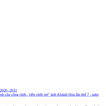
26 -2031
của công chức, viên chức trẻ” tỉnh Khánh Hòa lần thứ 7 - năm