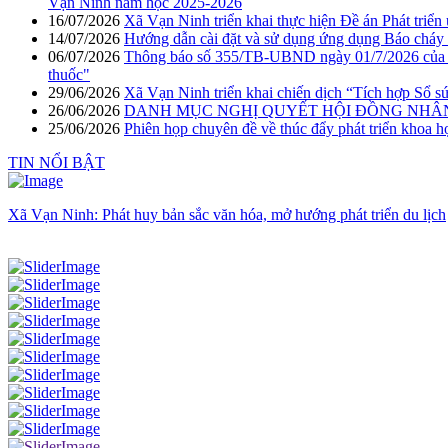
Vạn Ninh năm học 2025-2026
16/07/2026
Xã Vạn Ninh triển khai thực hiện Đề án Phát triể
14/07/2026
Hướng dẫn cài đặt và sử dụng ứng dụng Báo cháy
06/07/2026
Thông báo số 355/TB-UBND ngày 01/7/2026 của U
thuốc"
29/06/2026
Xã Vạn Ninh triển khai chiến dịch “Tích hợp Sổ 
26/06/2026
DANH MỤC NGHỊ QUYẾT HỘI ĐỒNG NHÂN 
25/06/2026
Phiên họp chuyên đề về thúc đẩy phát triển khoa h
TIN NỔI BẬT
Xã Vạn Ninh: Phát huy bản sắc văn hóa, mở hướng phát triển du lịch