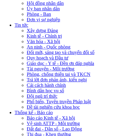
Hội đồng nhân dân
Ủy ban nhân dân
Phòng - Ban
Đơn vị sự nghiệp
Tin tức
Xây dựng Đảng
Kinh tế - Chính trị
Văn hóa - Xã hội
An ninh - Quốc phòng
Đổi mới, sáng tạo và chuyển đổi số
Quy hoạch và Đầu tư
Giáo dục - Y tế - Đền ơn đáp nghĩa
Tài nguyên - Môi trường
Phòng, chống thiên tai và TKCN
Trả lời đơn phản ánh, kiến nghị
Cải cách hành chính
Bình dân học vụ số
Đội ngũ trí thức
Phổ biến, Tuyên truyền Pháp luật
Đề tài nghiên cứu khoa học
Thống kế - Báo cáo
Báo cáo Kinh tế - Xã hội
Vệ sinh ATTP - Môi trường
Đất đai - Dân số - Lao Động
Thi đua - Khen thưởng