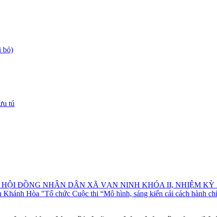
 bỏ)
ưu tú
I ĐỒNG NHÂN DÂN XÃ VẠN NINH KHÓA II, NHIỆM KỲ 20
nh Hòa "Tổ chức Cuộc thi “Mô hình, sáng kiến cải cách hành chính 