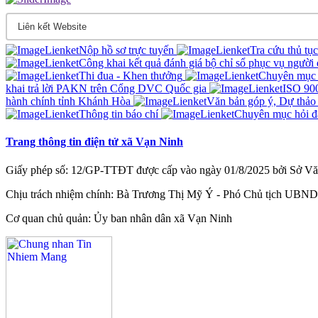
Nộp hồ sơ trực tuyến
Tra cứu thủ tụ
Công khai kết quả đánh giá bộ chỉ sổ phục vụ người
Thi đua - Khen thưởng
Chuyên mục 
khai trả lời PAKN trên Cổng DVC Quốc gia
ISO 90
hành chính tỉnh Khánh Hòa
Văn bản góp ý, Dự thảo
Thông tin báo chí
Chuyên mục hỏi đ
Trang thông tin điện tử xã Vạn Ninh
Giấy phép số: 12/GP-TTĐT được cấp vào ngày 01/8/2025 bởi Sở Văn
Chịu trách nhiệm chính: Bà Trương Thị Mỹ Ý - Phó Chủ tịch UBND
Cơ quan chủ quản: Ủy ban nhân dân xã Vạn Ninh