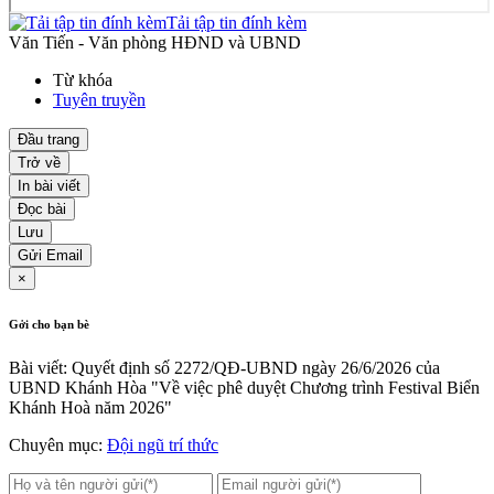
Tải tập tin đính kèm
Văn Tiến - Văn phòng HĐND và UBND
Từ khóa
Tuyên truyền
Đầu trang
Trở về
In bài viết
Đọc bài
Lưu
Gửi Email
×
Gởi cho bạn bè
Bài viết: Quyết định số 2272/QĐ-UBND ngày 26/6/2026 của
UBND Khánh Hòa "Về việc phê duyệt Chương trình Festival Biển
Khánh Hoà năm 2026"
Chuyên mục:
Đội ngũ trí thức