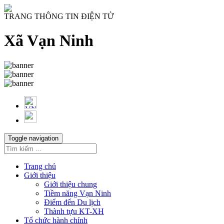
TRANG THÔNG TIN ĐIỆN TỬ
Xã Vạn Ninh
Toggle navigation
Trang chủ
Giới thiệu
Giới thiệu chung
Tiềm năng Vạn Ninh
Điểm đến Du lịch
Thành tựu KT-XH
Tổ chức hành chính