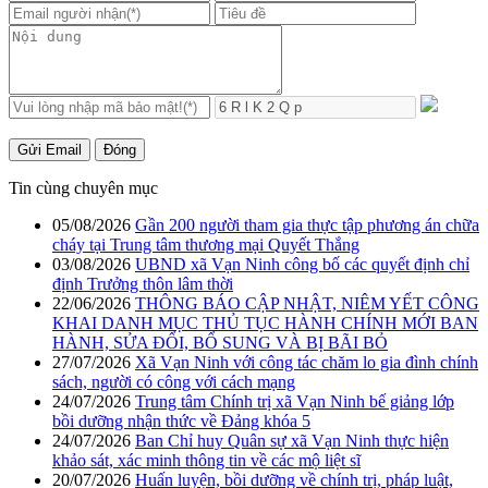
Gửi Email
Đóng
Tin cùng chuyên mục
05/08/2026
Gần 200 người tham gia thực tập phương án chữa
cháy tại Trung tâm thương mại Quyết Thắng
03/08/2026
UBND xã Vạn Ninh công bố các quyết định chỉ
định Trưởng thôn lâm thời
22/06/2026
THÔNG BÁO CẬP NHẬT, NIÊM YẾT CÔNG
KHAI DANH MỤC THỦ TỤC HÀNH CHÍNH MỚI BAN
HÀNH, SỬA ĐỔI, BỔ SUNG VÀ BỊ BÃI BỎ
27/07/2026
Xã Vạn Ninh với công tác chăm lo gia đình chính
sách, người có công với cách mạng
24/07/2026
Trung tâm Chính trị xã Vạn Ninh bế giảng lớp
bồi dưỡng nhận thức về Đảng khóa 5
24/07/2026
Ban Chỉ huy Quân sự xã Vạn Ninh thực hiện
khảo sát, xác minh thông tin về các mộ liệt sĩ
20/07/2026
Huấn luyện, bồi dưỡng về chính trị, pháp luật,