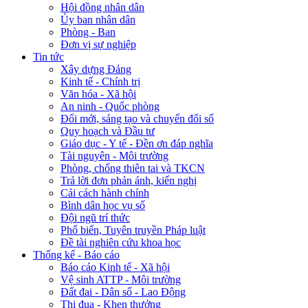
Hội đồng nhân dân
Ủy ban nhân dân
Phòng - Ban
Đơn vị sự nghiệp
Tin tức
Xây dựng Đảng
Kinh tế - Chính trị
Văn hóa - Xã hội
An ninh - Quốc phòng
Đổi mới, sáng tạo và chuyển đổi số
Quy hoạch và Đầu tư
Giáo dục - Y tế - Đền ơn đáp nghĩa
Tài nguyên - Môi trường
Phòng, chống thiên tai và TKCN
Trả lời đơn phản ánh, kiến nghị
Cải cách hành chính
Bình dân học vụ số
Đội ngũ trí thức
Phổ biến, Tuyên truyền Pháp luật
Đề tài nghiên cứu khoa học
Thống kế - Báo cáo
Báo cáo Kinh tế - Xã hội
Vệ sinh ATTP - Môi trường
Đất đai - Dân số - Lao Động
Thi đua - Khen thưởng