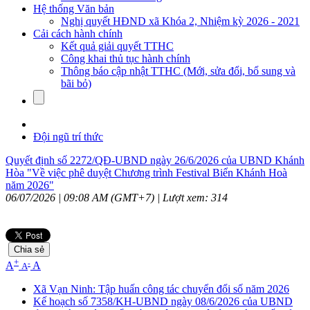
Hệ thống Văn bản
Nghị quyết HĐND xã Khóa 2, Nhiệm kỳ 2026 - 2021
Cải cách hành chính
Kết quả giải quyết TTHC
Công khai thủ tục hành chính
Thông báo cập nhật TTHC (Mới, sửa đổi, bổ sung và
bãi bỏ)
Đội ngũ trí thức
Quyết định số 2272/QĐ-UBND ngày 26/6/2026 của UBND Khánh
Hòa "Về việc phê duyệt Chương trình Festival Biển Khánh Hoà
năm 2026"
06/07/2026 | 09:08 AM (GMT+7) |
Lượt xem: 314
Chia sẻ
+
-
A
A
A
Xã Vạn Ninh: Tập huấn công tác chuyển đổi số năm 2026
Kế hoạch số 7358/KH-UBND ngày 08/6/2026 của UBND