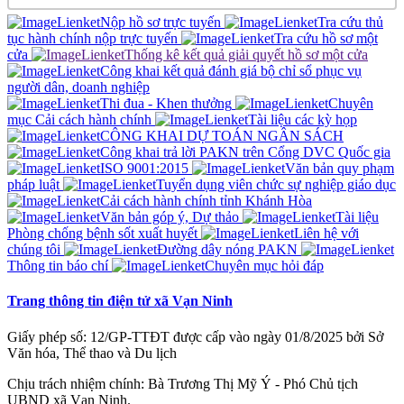
Nộp hồ sơ trực tuyến
Tra cứu thủ
tục hành chính nộp trực tuyến
Tra cứu hồ sơ một
cửa
Thống kê kết quả giải quyết hồ sơ một cửa
Công khai kết quả đánh giá bộ chỉ sổ phục vụ
người dân, doanh nghiệp
Thi đua - Khen thưởng
Chuyên
mục Cải cách hành chính
Tài liệu các kỳ họp
CÔNG KHAI DỰ TOÁN NGÂN SÁCH
Công khai trả lời PAKN trên Cổng DVC Quốc gia
ISO 9001:2015
Văn bản quy phạm
pháp luật
Tuyển dụng viên chức sự nghiệp giáo dục
Cải cách hành chính tỉnh Khánh Hòa
Văn bản góp ý, Dự thảo
Tài liệu
Phòng chống bệnh sốt xuất huyết
Liên hệ với
chúng tôi
Đường dây nóng PAKN
Thông tin báo chí
Chuyên mục hỏi đáp
Trang thông tin điện tử xã Vạn Ninh
Giấy phép số: 12/GP-TTĐT được cấp vào ngày 01/8/2025 bởi Sở
Văn hóa, Thể thao và Du lịch
Chịu trách nhiệm chính: Bà Trương Thị Mỹ Ý - Phó Chủ tịch
UBND xã Vạn Ninh.