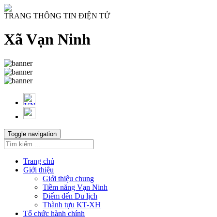
TRANG THÔNG TIN ĐIỆN TỬ
Xã Vạn Ninh
Toggle navigation
Trang chủ
Giới thiệu
Giới thiệu chung
Tiềm năng Vạn Ninh
Điểm đến Du lịch
Thành tựu KT-XH
Tổ chức hành chính