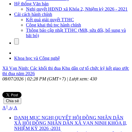
Hệ thống Văn bản
Nghị quyết HĐND xã Khóa 2, Nhiệm kỳ 2026 - 2021
Cải cách hành chính
Kết quả giải quyết TTHC
Công khai thủ tục hành chính
Thông báo cập nhật TTHC (Mới, sửa đổi, bổ sung và
bãi bỏ)
Khoa học và Công nghệ
Xã Vạn Ninh: Các khối thi đua Khu dân cư tổ chức ký kết giao ước
thi đua năm 2026
08/07/2026 | 02:28 PM (GMT+7) |
Lượt xem: 430
Chia sẻ
+
-
A
A
A
DANH MỤC NGHỊ QUYẾT HỘI ĐỒNG NHÂN DÂN
XÃ HỘI ĐỒNG NHÂN DÂN XÃ VẠN NINH KHÓA II,
NHIỆM KỲ 2026 -2031