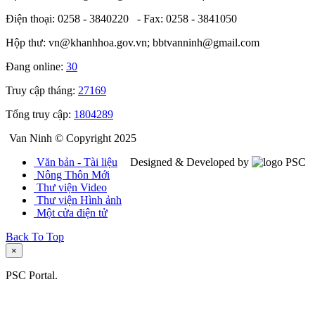
Điện thoại: 0258 - 3840220 - Fax: 0258 - 3841050
Hộp thư: vn@khanhhoa.gov.vn; bbtvanninh@gmail.com
Đang online:
30
Truy cập tháng:
27169
Tổng truy cập:
1804289
Van Ninh © Copyright 2025
Văn bản - Tài liệu
Designed & Developed by
Nông Thôn Mới
Thư viện Video
Thư viện Hình ảnh
Một cửa điện tử
Back To Top
×
PSC Portal.