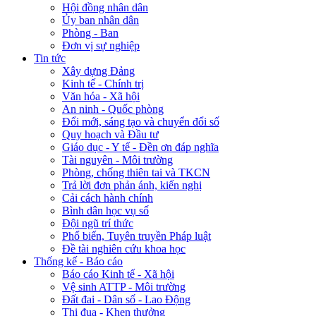
Hội đồng nhân dân
Ủy ban nhân dân
Phòng - Ban
Đơn vị sự nghiệp
Tin tức
Xây dựng Đảng
Kinh tế - Chính trị
Văn hóa - Xã hội
An ninh - Quốc phòng
Đổi mới, sáng tạo và chuyển đổi số
Quy hoạch và Đầu tư
Giáo dục - Y tế - Đền ơn đáp nghĩa
Tài nguyên - Môi trường
Phòng, chống thiên tai và TKCN
Trả lời đơn phản ánh, kiến nghị
Cải cách hành chính
Bình dân học vụ số
Đội ngũ trí thức
Phổ biến, Tuyên truyền Pháp luật
Đề tài nghiên cứu khoa học
Thống kế - Báo cáo
Báo cáo Kinh tế - Xã hội
Vệ sinh ATTP - Môi trường
Đất đai - Dân số - Lao Động
Thi đua - Khen thưởng