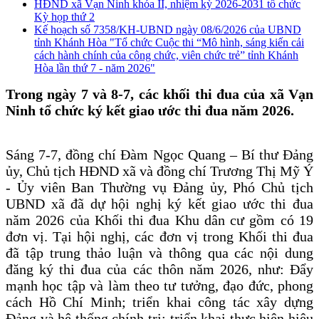
HĐND xã Vạn Ninh khóa II, nhiệm kỳ 2026-2031 tổ chức
Kỳ họp thứ 2
Kế hoạch số 7358/KH-UBND ngày 08/6/2026 của UBND
tỉnh Khánh Hòa "Tổ chức Cuộc thi “Mô hình, sáng kiến cải
cách hành chính của công chức, viên chức trẻ” tỉnh Khánh
Hòa lần thứ 7 - năm 2026"
Trong ngày 7 và 8-7, các khối thi đua của xã Vạn
Ninh tổ chức ký kết giao ước thi đua năm 2026.
Sáng 7-7, đồng chí Đàm Ngọc Quang – Bí thư Đảng
ủy, Chủ tịch HĐND xã và đồng chí Trương Thị Mỹ Ý
- Ủy viên Ban Thường vụ Đảng ủy, Phó Chủ tịch
UBND xã đã dự hội nghị ký kết giao ước thi đua
năm 2026 của Khối thi đua Khu dân cư gồm có 19
đơn vị. Tại hội nghị, các đơn vị trong Khối thi đua
đã tập trung thảo luận và thông qua các nội dung
đăng ký thi đua của các thôn năm 2026, như: Đẩy
mạnh học tập và làm theo tư tưởng, đạo đức, phong
cách Hồ Chí Minh; triển khai công tác xây dựng
Đảng và hệ thống chính trị; triển khai thực hiện hiệu