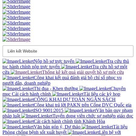
Nộp hồ sơ trực tuyến
Tra cứu thủ
tục hành chính nộp trực tuyến
Tra cứu hồ sơ một
cửa
Thống kê kết quả giải quyết hồ sơ một cửa
Công khai kết quả đánh giá bộ chỉ sổ phục vụ
người dân, doanh nghiệp
Thi đua - Khen thưởng
Chuyên
mục Cải cách hành chính
Tài liệu các kỳ họp
CÔNG KHAI DỰ TOÁN NGÂN SÁCH
Công khai trả lời PAKN trên Cổng DVC Quốc gia
ISO 9001:2015
Văn bản quy phạm
pháp luật
Tuyển dụng viên chức sự nghiệp giáo dục
Cải cách hành chính tỉnh Khánh Hòa
Văn bản góp ý, Dự thảo
Tài liệu
Phòng chống bệnh sốt xuất huyết
Liên hệ với