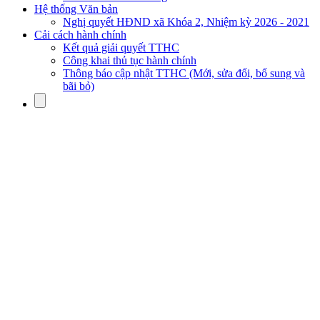
Hệ thống Văn bản
Nghị quyết HĐND xã Khóa 2, Nhiệm kỳ 2026 - 2021
Cải cách hành chính
Kết quả giải quyết TTHC
Công khai thủ tục hành chính
Thông báo cập nhật TTHC (Mới, sửa đổi, bổ sung và
bãi bỏ)