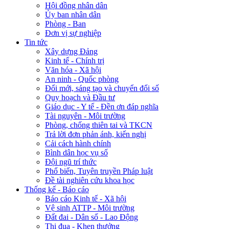
Hội đồng nhân dân
Ủy ban nhân dân
Phòng - Ban
Đơn vị sự nghiệp
Tin tức
Xây dựng Đảng
Kinh tế - Chính trị
Văn hóa - Xã hội
An ninh - Quốc phòng
Đổi mới, sáng tạo và chuyển đổi số
Quy hoạch và Đầu tư
Giáo dục - Y tế - Đền ơn đáp nghĩa
Tài nguyên - Môi trường
Phòng, chống thiên tai và TKCN
Trả lời đơn phản ánh, kiến nghị
Cải cách hành chính
Bình dân học vụ số
Đội ngũ trí thức
Phổ biến, Tuyên truyền Pháp luật
Đề tài nghiên cứu khoa học
Thống kế - Báo cáo
Báo cáo Kinh tế - Xã hội
Vệ sinh ATTP - Môi trường
Đất đai - Dân số - Lao Động
Thi đua - Khen thưởng