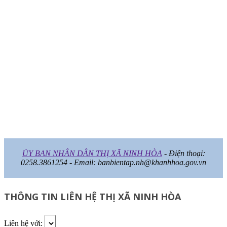
ỦY BAN NHÂN DÂN THỊ XÃ NINH HÒA
- Điện thoại:
0258.3861254 - Email: banbientap.nh@khanhhoa.gov.vn
THÔNG TIN LIÊN HỆ THỊ XÃ NINH HÒA
Liên hệ với: