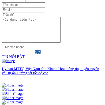
Gửi
TIN NỔI BẬT
Ủy ban MTTQ Việt Nam tỉnh Khánh Hòa thông tin, tuyên truyền
về Dự án Đường sắt tốc độ cao