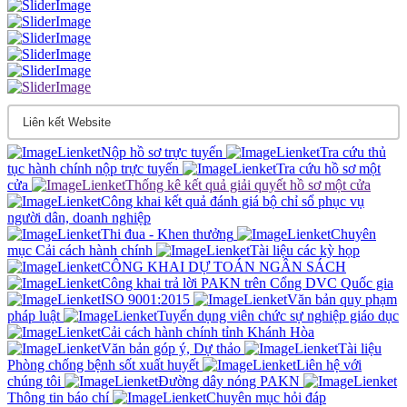
Nộp hồ sơ trực tuyến
Tra cứu thủ
tục hành chính nộp trực tuyến
Tra cứu hồ sơ một
cửa
Thống kê kết quả giải quyết hồ sơ một cửa
Công khai kết quả đánh giá bộ chỉ sổ phục vụ
người dân, doanh nghiệp
Thi đua - Khen thưởng
Chuyên
mục Cải cách hành chính
Tài liệu các kỳ họp
CÔNG KHAI DỰ TOÁN NGÂN SÁCH
Công khai trả lời PAKN trên Cổng DVC Quốc gia
ISO 9001:2015
Văn bản quy phạm
pháp luật
Tuyển dụng viên chức sự nghiệp giáo dục
Cải cách hành chính tỉnh Khánh Hòa
Văn bản góp ý, Dự thảo
Tài liệu
Phòng chống bệnh sốt xuất huyết
Liên hệ với
chúng tôi
Đường dây nóng PAKN
Thông tin báo chí
Chuyên mục hỏi đáp