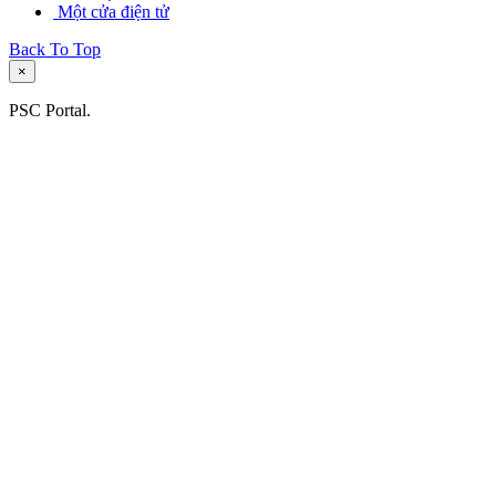
Một cửa điện tử
Back To Top
×
PSC Portal.