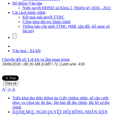
Hệ thống Văn bản
Nghị quyết HĐND xã Khóa 2, Nhiệm kỳ 2026 - 2021
Cải cách hành chính
Kết quả giải quyết TTHC
Công khai thủ tục hành chính
Thông báo cập nhật TTHC (Mới, sửa đổi, bổ sung và
bãi bỏ)
Văn hoá - Xã hội
Chuyển đổi số: Lợi ích và tầm quan trọng
18/06/2026 | 08:26 AM (GMT+7) |
Lượt xem: 418
Chia sẻ
+
-
A
A
A
Triển khai thu thập thông tin Giấy chứng nhận, số căn cước
phục vụ công tác đo đạc, lập bản đồ địa chính, lập hồ sơ địa
chính
DANH MỤC NGHỊ QUYẾT HỘI ĐỒNG NHÂN DÂN