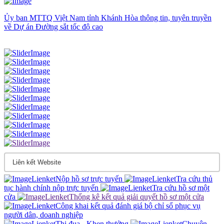
Ủy ban MTTQ Việt Nam tỉnh Khánh Hòa thông tin, tuyên truyền
về Dự án Đường sắt tốc độ cao
Nộp hồ sơ trực tuyến
Tra cứu thủ
tục hành chính nộp trực tuyến
Tra cứu hồ sơ một
cửa
Thống kê kết quả giải quyết hồ sơ một cửa
Công khai kết quả đánh giá bộ chỉ sổ phục vụ
người dân, doanh nghiệp
Thi đua - Khen thưởng
Chuyên