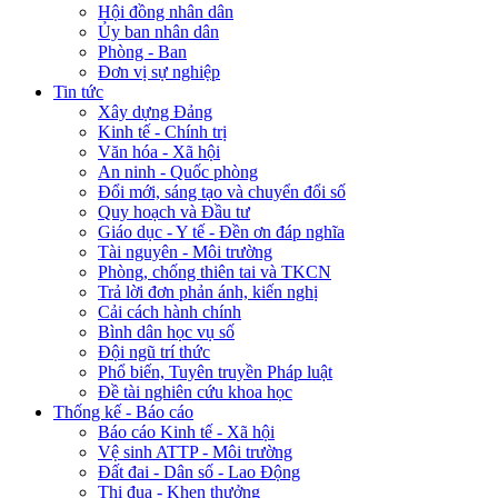
Hội đồng nhân dân
Ủy ban nhân dân
Phòng - Ban
Đơn vị sự nghiệp
Tin tức
Xây dựng Đảng
Kinh tế - Chính trị
Văn hóa - Xã hội
An ninh - Quốc phòng
Đổi mới, sáng tạo và chuyển đổi số
Quy hoạch và Đầu tư
Giáo dục - Y tế - Đền ơn đáp nghĩa
Tài nguyên - Môi trường
Phòng, chống thiên tai và TKCN
Trả lời đơn phản ánh, kiến nghị
Cải cách hành chính
Bình dân học vụ số
Đội ngũ trí thức
Phổ biến, Tuyên truyền Pháp luật
Đề tài nghiên cứu khoa học
Thống kế - Báo cáo
Báo cáo Kinh tế - Xã hội
Vệ sinh ATTP - Môi trường
Đất đai - Dân số - Lao Động
Thi đua - Khen thưởng