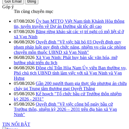
Gửi Email
Đóng
Góp ý
Tin cùng chuyên mục
07/08/2026
Ủy ban MTTQ Việt Nam tỉnh Khánh Hòa thông
tin, tuyên truyền về Dự án Đường sắt tốc độ cao
07/08/2026
Băng rừng khảo sát các vị trí nghi có mộ liệt sĩ ở
xã Vạn Ninh
06/08/2026
Quyết định "Về việc bãi bỏ 03 Quyết định quy
phạm pháp luật quy định chức năng, nhiệm vụ của các phòng
chuyên môn thuộc UBND xã Vạn Ninh"
06/08/2026
Xã Vạn Ninh: Phát huy bản sắc văn hóa, mở
hướng phát triển du lịch
06/08/2026
Đồng chí Trần Hòa Nam Ủy viên Ban thường vụ,
Phó chủ tịch UBND tỉnh làm việc với xã Vạn Ninh và Vạn
Hưng
05/08/2026
Gần 200 người tham gia thực tập phương án chữa
cháy tại Trung tâm thương mại Quyết Thắng
05/08/2026
Kế hoạch "Tổ chức bầu cử Trưởng thôn nhiệm
kỳ 2026 - 2031"
05/08/2026
Quyết định "Về việc công bố ngày bầu cử
Trưởng thôn, nhiệm kỳ 2026 – 2031 trên địa bàn xã Vạn
Ninh"
TIN NỔI BẬT