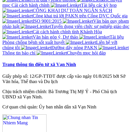
mục Cải cách hành chính
Tài liệu các kỳ họp
CÔNG KHAI DỰ TOÁN NGÂN SÁCH
Công khai trả lời PAKN trên Cổng DVC Quốc gia
ISO 9001:2015
Văn bản quy phạm
pháp luật
Tuyển dụng viên chức sự nghiệp giáo dục
Cải cách hành chính tỉnh Khánh Hòa
Văn bản góp ý, Dự thảo
Tài liệu
Phòng chống bệnh sốt xuất huyết
Liên hệ với
chúng tôi
Đường dây nóng PAKN
Thông tin báo chí
Chuyên mục hỏi đáp
Trang thông tin điện tử xã Vạn Ninh
Giấy phép số: 12/GP-TTĐT được cấp vào ngày 01/8/2025 bởi Sở
Văn hóa, Thể thao và Du lịch
Chịu trách nhiệm chính: Bà Trương Thị Mỹ Ý - Phó Chủ tịch
UBND xã Vạn Ninh.
Cơ quan chủ quản: Ủy ban nhân dân xã Vạn Ninh