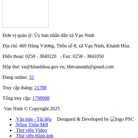
Đơn vị quản lý: Ủy ban nhân dân xã Vạn Ninh
Địa chỉ: 469 Hùng Vương, Thôn số 8, xã Vạn Ninh, Khánh Hòa.
Điện thoại: 0258 - 3840220 - Fax: 0258 - 3841050
Hộp thư: vn@khanhhoa.gov.vn; bbtvanninh@gmail.com
Đang online:
32
Truy cập tháng:
21788
Tổng truy cập:
1798908
Van Ninh © Copyright 2025
Văn bản - Tài liệu
Designed & Developed by
Nông Thôn Mới
Thư viện Video
Thư viện Hình ảnh