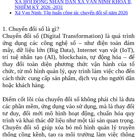
XÃ HỘI ĐỒNG NHÂN DÂN XÃ VẠN NINH KHÓA II,
NHIỆM KỲ 2026 -2031
Xã Vạn Ninh: Tập huấn công tác chuyển đổi số năm 2026
1. Chuyển đổi số là gì?
Chuyển đổi số (Digital Transformation) là quá trình
ứng dụng các công nghệ số – như điện toán đám
mây, dữ liệu lớn (Big Data), Internet vạn vật (IoT),
trí tuệ nhân tạo (AI), blockchain, tự động hóa – để
thay đổi toàn diện phương thức vận hành của tổ
chức, từ mô hình quản lý, quy trình làm việc cho đến
cách thức cung cấp sản phẩm, dịch vụ cho người dân
hoặc khách hàng.
Điểm cốt lõi của chuyển đổi số không phải chỉ là đưa
các phần mềm, ứng dụng vào sử dụng, mà là thay đổi
tư duy, đổi mới mô hình hoạt động, chuẩn hóa quy
trình và khai thác dữ liệu như một tài sản quan trọng.
Chuyển đổi số giúp xóa bỏ mô hình quản lý truyền
thống cồng kềnh, tạo ra môi trường làm việc thông