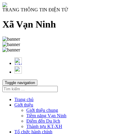
TRANG THÔNG TIN ĐIỆN TỬ
Xã Vạn Ninh
Toggle navigation
Trang chủ
Giới thiệu
Giới thiệu chung
Tiềm năng Vạn Ninh
Điểm đến Du lịch
Thành tựu KT-XH
Tổ chức hành chính