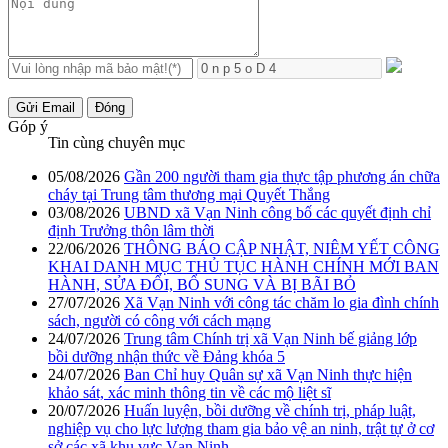
Gửi Email
Đóng
Góp ý
Tin cùng chuyên mục
05/08/2026
Gần 200 người tham gia thực tập phương án chữa
cháy tại Trung tâm thương mại Quyết Thắng
03/08/2026
UBND xã Vạn Ninh công bố các quyết định chỉ
định Trưởng thôn lâm thời
22/06/2026
THÔNG BÁO CẬP NHẬT, NIÊM YẾT CÔNG
KHAI DANH MỤC THỦ TỤC HÀNH CHÍNH MỚI BAN
HÀNH, SỬA ĐỔI, BỔ SUNG VÀ BỊ BÃI BỎ
27/07/2026
Xã Vạn Ninh với công tác chăm lo gia đình chính
sách, người có công với cách mạng
24/07/2026
Trung tâm Chính trị xã Vạn Ninh bế giảng lớp
bồi dưỡng nhận thức về Đảng khóa 5
24/07/2026
Ban Chỉ huy Quân sự xã Vạn Ninh thực hiện
khảo sát, xác minh thông tin về các mộ liệt sĩ
20/07/2026
Huấn luyện, bồi dưỡng về chính trị, pháp luật,
nghiệp vụ cho lực lượng tham gia bảo vệ an ninh, trật tự ở cơ
sở các xã khu vực Vạn Ninh