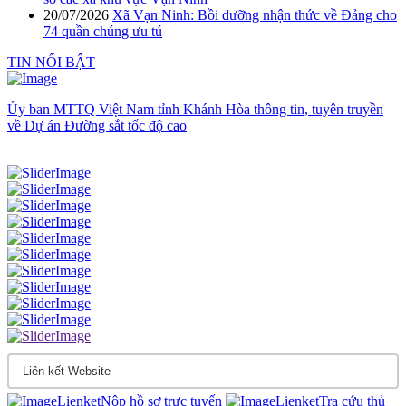
20/07/2026
Xã Vạn Ninh: Bồi dưỡng nhận thức về Đảng cho
74 quần chúng ưu tú
TIN NỔI BẬT
Ủy ban MTTQ Việt Nam tỉnh Khánh Hòa thông tin, tuyên truyền
về Dự án Đường sắt tốc độ cao
Nộp hồ sơ trực tuyến
Tra cứu thủ