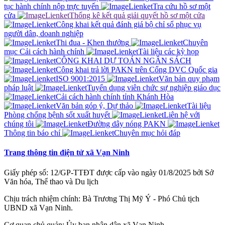
tục hành chính nộp trực tuyến
Tra cứu hồ sơ một
cửa
Thống kê kết quả giải quyết hồ sơ một cửa
Công khai kết quả đánh giá bộ chỉ sổ phục vụ
người dân, doanh nghiệp
Thi đua - Khen thưởng
Chuyên
mục Cải cách hành chính
Tài liệu các kỳ họp
CÔNG KHAI DỰ TOÁN NGÂN SÁCH
Công khai trả lời PAKN trên Cổng DVC Quốc gia
ISO 9001:2015
Văn bản quy phạm
pháp luật
Tuyển dụng viên chức sự nghiệp giáo dục
Cải cách hành chính tỉnh Khánh Hòa
Văn bản góp ý, Dự thảo
Tài liệu
Phòng chống bệnh sốt xuất huyết
Liên hệ với
chúng tôi
Đường dây nóng PAKN
Thông tin báo chí
Chuyên mục hỏi đáp
Trang thông tin điện tử xã Vạn Ninh
Giấy phép số: 12/GP-TTĐT được cấp vào ngày 01/8/2025 bởi Sở
Văn hóa, Thể thao và Du lịch
Chịu trách nhiệm chính: Bà Trương Thị Mỹ Ý - Phó Chủ tịch
UBND xã Vạn Ninh.
Cơ quan chủ quản: Ủy ban nhân dân xã Vạn Ninh