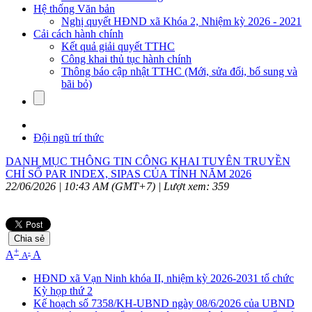
Hệ thống Văn bản
Nghị quyết HĐND xã Khóa 2, Nhiệm kỳ 2026 - 2021
Cải cách hành chính
Kết quả giải quyết TTHC
Công khai thủ tục hành chính
Thông báo cập nhật TTHC (Mới, sửa đổi, bổ sung và
bãi bỏ)
Đội ngũ trí thức
DANH MỤC THÔNG TIN CÔNG KHAI TUYÊN TRUYỀN
CHỈ SỐ PAR INDEX, SIPAS CỦA TỈNH NĂM 2026
22/06/2026 | 10:43 AM (GMT+7) |
Lượt xem: 359
Chia sẻ
+
-
A
A
A
HĐND xã Vạn Ninh khóa II, nhiệm kỳ 2026-2031 tổ chức
Kỳ họp thứ 2
Kế hoạch số 7358/KH-UBND ngày 08/6/2026 của UBND