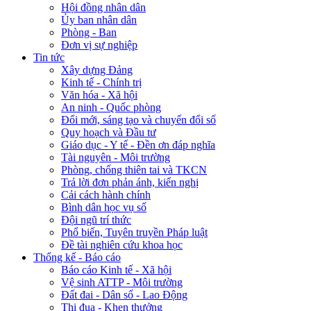
Hội đồng nhân dân
Ủy ban nhân dân
Phòng - Ban
Đơn vị sự nghiệp
Tin tức
Xây dựng Đảng
Kinh tế - Chính trị
Văn hóa - Xã hội
An ninh - Quốc phòng
Đổi mới, sáng tạo và chuyển đổi số
Quy hoạch và Đầu tư
Giáo dục - Y tế - Đền ơn đáp nghĩa
Tài nguyên - Môi trường
Phòng, chống thiên tai và TKCN
Trả lời đơn phản ánh, kiến nghị
Cải cách hành chính
Bình dân học vụ số
Đội ngũ trí thức
Phổ biến, Tuyên truyền Pháp luật
Đề tài nghiên cứu khoa học
Thống kế - Báo cáo
Báo cáo Kinh tế - Xã hội
Vệ sinh ATTP - Môi trường
Đất đai - Dân số - Lao Động
Thi đua - Khen thưởng