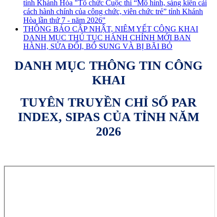
tỉnh Khánh Hòa "Tổ chức Cuộc thi “Mô hình, sáng kiến cải
cách hành chính của công chức, viên chức trẻ” tỉnh Khánh
Hòa lần thứ 7 - năm 2026"
THÔNG BÁO CẬP NHẬT, NIÊM YẾT CÔNG KHAI
DANH MỤC THỦ TỤC HÀNH CHÍNH MỚI BAN
HÀNH, SỬA ĐỔI, BỔ SUNG VÀ BỊ BÃI BỎ
DANH MỤC THÔNG TIN CÔNG
KHAI
TUYÊN TRUYỀN CHỈ SỐ PAR
INDEX, SIPAS CỦA TỈNH NĂM
2026