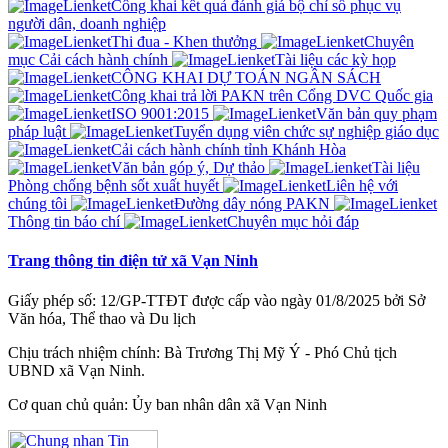
Công khai kết quả đánh giá bộ chỉ sổ phục vụ
người dân, doanh nghiệp
Thi đua - Khen thưởng
Chuyên
mục Cải cách hành chính
Tài liệu các kỳ họp
CÔNG KHAI DỰ TOÁN NGÂN SÁCH
Công khai trả lời PAKN trên Cổng DVC Quốc gia
ISO 9001:2015
Văn bản quy phạm
pháp luật
Tuyển dụng viên chức sự nghiệp giáo dục
Cải cách hành chính tỉnh Khánh Hòa
Văn bản góp ý, Dự thảo
Tài liệu
Phòng chống bệnh sốt xuất huyết
Liên hệ với
chúng tôi
Đường dây nóng PAKN
Thông tin báo chí
Chuyên mục hỏi đáp
Trang thông tin điện tử xã Vạn Ninh
Giấy phép số: 12/GP-TTĐT được cấp vào ngày 01/8/2025 bởi Sở
Văn hóa, Thể thao và Du lịch
Chịu trách nhiệm chính: Bà Trương Thị Mỹ Ý - Phó Chủ tịch
UBND xã Vạn Ninh.
Cơ quan chủ quản: Ủy ban nhân dân xã Vạn Ninh