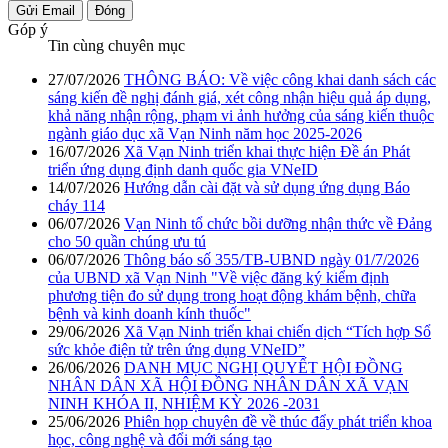
Gửi Email
Đóng
Góp ý
Tin cùng chuyên mục
27/07/2026
THÔNG BÁO: Về việc công khai danh sách các
sáng kiến đề nghị đánh giá, xét công nhận hiệu quả áp dụng,
khả năng nhận rộng, phạm vi ảnh hưởng của sáng kiến thuộc
ngành giáo dục xã Vạn Ninh năm học 2025-2026
16/07/2026
Xã Vạn Ninh triển khai thực hiện Đề án Phát
triển ứng dụng định danh quốc gia VNeID
14/07/2026
Hướng dẫn cài đặt và sử dụng ứng dụng Báo
cháy 114
06/07/2026
Vạn Ninh tổ chức bồi dưỡng nhận thức về Đảng
cho 50 quần chúng ưu tú
06/07/2026
Thông báo số 355/TB-UBND ngày 01/7/2026
của UBND xã Vạn Ninh "Về việc đăng ký kiểm định
phương tiện đo sử dụng trong hoạt động khám bệnh, chữa
bệnh và kinh doanh kính thuốc"
29/06/2026
Xã Vạn Ninh triển khai chiến dịch “Tích hợp Sổ
sức khỏe điện tử trên ứng dụng VNeID”
26/06/2026
DANH MỤC NGHỊ QUYẾT HỘI ĐỒNG
NHÂN DÂN XÃ HỘI ĐỒNG NHÂN DÂN XÃ VẠN
NINH KHÓA II, NHIỆM KỲ 2026 -2031
25/06/2026
Phiên họp chuyên đề về thúc đẩy phát triển khoa
học, công nghệ và đổi mới sáng tạo