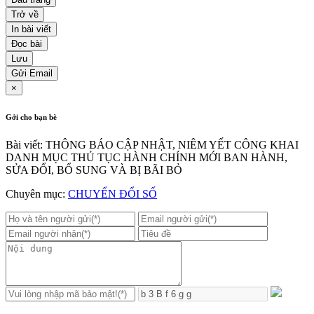
Trở về
In bài viết
Đọc bài
Lưu
Gửi Email
×
Gởi cho bạn bè
Bài viết: THÔNG BÁO CẬP NHẬT, NIÊM YẾT CÔNG KHAI
DANH MỤC THỦ TỤC HÀNH CHÍNH MỚI BAN HÀNH,
SỬA ĐỔI, BỔ SUNG VÀ BỊ BÃI BỎ
Chuyên mục:
CHUYỂN ĐỔI SỐ