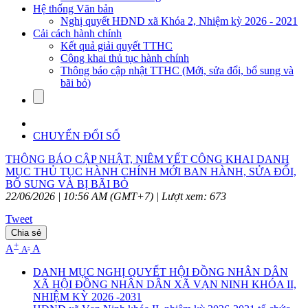
Hệ thống Văn bản
Nghị quyết HĐND xã Khóa 2, Nhiệm kỳ 2026 - 2021
Cải cách hành chính
Kết quả giải quyết TTHC
Công khai thủ tục hành chính
Thông báo cập nhật TTHC (Mới, sửa đổi, bổ sung và
bãi bỏ)
CHUYỂN ĐỔI SỐ
THÔNG BÁO CẬP NHẬT, NIÊM YẾT CÔNG KHAI DANH
MỤC THỦ TỤC HÀNH CHÍNH MỚI BAN HÀNH, SỬA ĐỔI,
BỔ SUNG VÀ BỊ BÃI BỎ
22/06/2026 | 10:56 AM (GMT+7) |
Lượt xem: 673
Tweet
Chia sẻ
+
-
A
A
A
DANH MỤC NGHỊ QUYẾT HỘI ĐỒNG NHÂN DÂN
XÃ HỘI ĐỒNG NHÂN DÂN XÃ VẠN NINH KHÓA II,
NHIỆM KỲ 2026 -2031