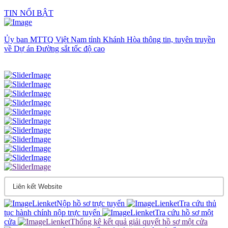
TIN NỔI BẬT
Ủy ban MTTQ Việt Nam tỉnh Khánh Hòa thông tin, tuyên truyền
về Dự án Đường sắt tốc độ cao
Nộp hồ sơ trực tuyến
Tra cứu thủ
tục hành chính nộp trực tuyến
Tra cứu hồ sơ một
cửa
Thống kê kết quả giải quyết hồ sơ một cửa