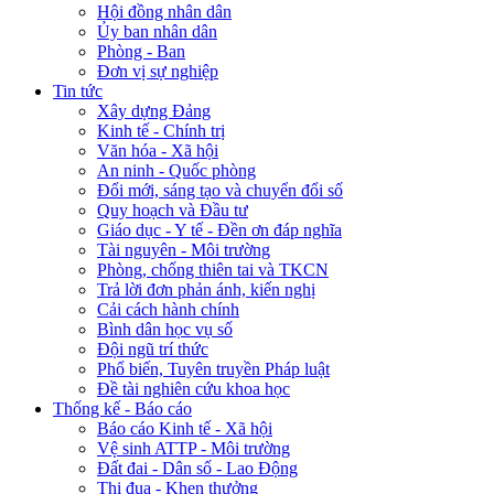
Hội đồng nhân dân
Ủy ban nhân dân
Phòng - Ban
Đơn vị sự nghiệp
Tin tức
Xây dựng Đảng
Kinh tế - Chính trị
Văn hóa - Xã hội
An ninh - Quốc phòng
Đổi mới, sáng tạo và chuyển đổi số
Quy hoạch và Đầu tư
Giáo dục - Y tế - Đền ơn đáp nghĩa
Tài nguyên - Môi trường
Phòng, chống thiên tai và TKCN
Trả lời đơn phản ánh, kiến nghị
Cải cách hành chính
Bình dân học vụ số
Đội ngũ trí thức
Phổ biến, Tuyên truyền Pháp luật
Đề tài nghiên cứu khoa học
Thống kế - Báo cáo
Báo cáo Kinh tế - Xã hội
Vệ sinh ATTP - Môi trường
Đất đai - Dân số - Lao Động
Thi đua - Khen thưởng