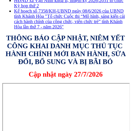
HĐND xã Vạn Ninh khóa II, nhiệm kỳ 2026-2031 tổ chức
Kỳ họp thứ 2
Kế hoạch số 7358/KH-UBND ngày 08/6/2026 của UBND
tỉnh Khánh Hòa "Tổ chức Cuộc thi “Mô hình, sáng kiến cải
cách hành chính của công chức, viên chức trẻ” tỉnh Khánh
Hòa lần thứ 7 - năm 2026"
THÔNG BÁO CẬP NHẬT, NIÊM YẾT
CÔNG KHAI DANH MỤC THỦ TỤC
HÀNH CHÍNH MỚI BAN HÀNH, SỬA
ĐỔI, BỔ SUNG VÀ BỊ BÃI BỎ
Cập nhật ngày 27/7/2026