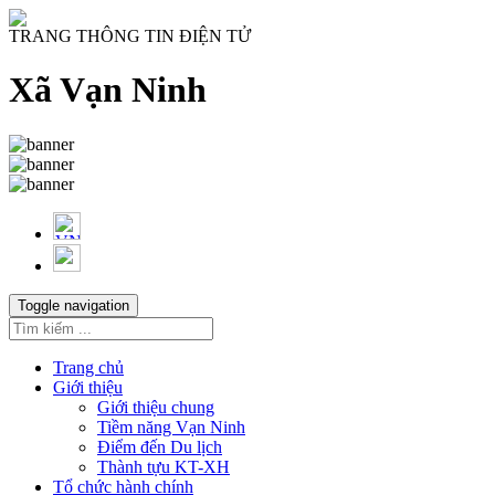
TRANG THÔNG TIN ĐIỆN TỬ
Xã Vạn Ninh
Toggle navigation
Trang chủ
Giới thiệu
Giới thiệu chung
Tiềm năng Vạn Ninh
Điểm đến Du lịch
Thành tựu KT-XH
Tổ chức hành chính