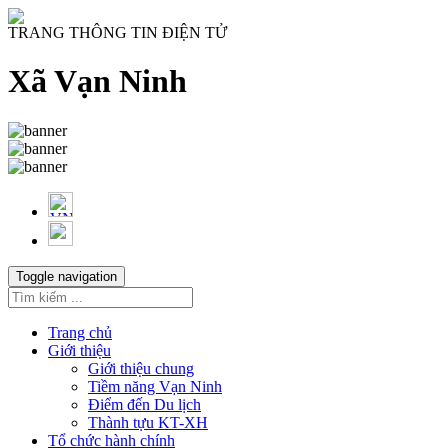
TRANG THÔNG TIN ĐIỆN TỬ
Xã Vạn Ninh
Toggle navigation
Trang chủ
Giới thiệu
Giới thiệu chung
Tiềm năng Vạn Ninh
Điểm đến Du lịch
Thành tựu KT-XH
Tổ chức hành chính