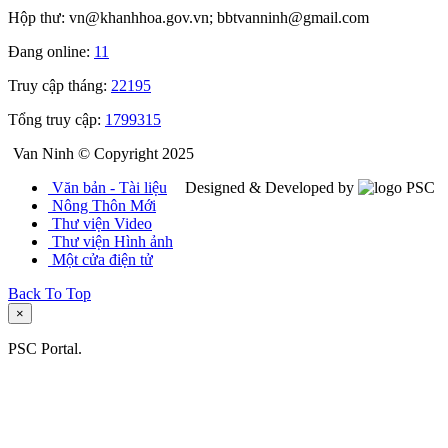
Hộp thư: vn@khanhhoa.gov.vn; bbtvanninh@gmail.com
Đang online:
11
Truy cập tháng:
22195
Tổng truy cập:
1799315
Van Ninh © Copyright 2025
Văn bản - Tài liệu
Designed & Developed by
Nông Thôn Mới
Thư viện Video
Thư viện Hình ảnh
Một cửa điện tử
Back To Top
×
PSC Portal.