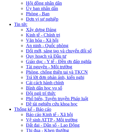
Hội đồng nhân dân
Ủy ban nhân dân
Phòng - Ban
Đơn vị sự nghiệp
Tin tức
Xây dựng Đảng
Kinh tế - Chính trị
Văn hóa - Xã hội
An ninh - Quốc phòng
Đổi mới, sáng tạo và chuyển đổi số
Quy hoạch và Đầu tư
Giáo dục - Y tế - Đền ơn đáp nghĩa
Tài nguyên - Môi trường
Phòng, chống thiên tai và TKCN
Trả lời đơn phản ánh, kiến nghị
Cải cách hành chính
Bình dân học vụ số
Đội ngũ trí thức
Phổ biến, Tuyên truyền Pháp luật
Đề tài nghiên cứu khoa học
Thống kế - Báo cáo
Báo cáo Kinh tế - Xã hội
Vệ sinh ATTP - Môi trường
Đất đai - Dân số - Lao Động
Thi đua - Khen thưởng