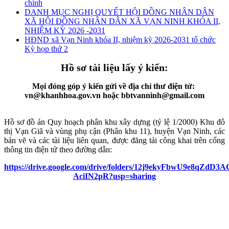
chính
DANH MỤC NGHỊ QUYẾT HỘI ĐỒNG NHÂN DÂN
XÃ HỘI ĐỒNG NHÂN DÂN XÃ VẠN NINH KHÓA II,
NHIỆM KỲ 2026 -2031
HĐND xã Vạn Ninh khóa II, nhiệm kỳ 2026-2031 tổ chức
Kỳ họp thứ 2
Hồ sơ tài liệu lấy ý kiến:
Mọi đóng góp ý kiến gửi về địa chỉ thư điện tử:
vn@khanhhoa.gov.vn hoặc bbtvanninh@gmail.com
Hồ sơ đồ án Quy hoạch phân khu xây dựng (tỷ lệ 1/2000) Khu đô
thị Vạn Giã và vùng phụ cận (Phân khu 11), huyện Vạn Ninh, các
bản vẽ và các tài liệu liên quan, được đăng tải công khai trên cổng
thông tin điện tử theo đường dẫn:
https://drive.google.com/drive/folders/12j9ekyFbwU9e8qZdD
AciIN2pR?usp=sharing