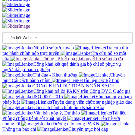
Nộp hồ sơ trực tuyến
Tra cứu thủ
tục hành chính nộp trực tuyến
Tra cứu hồ sơ một
cửa
Thống kê kết quả giải quyết hồ sơ một cửa
Công khai kết quả đánh giá bộ chỉ sổ phục vụ
người dân, doanh nghiệp
Thi đua - Khen thưởng
Chuyên
mục Cải cách hành chính
Tài liệu các kỳ họp
CÔNG KHAI DỰ TOÁN NGÂN SÁCH
Công khai trả lời PAKN trên Cổng DVC Quốc gia
ISO 9001:2015
Văn bản quy phạm
pháp luật
Tuyển dụng viên chức sự nghiệp giáo dục
Cải cách hành chính tỉnh Khánh Hòa
Văn bản góp ý, Dự thảo
Tài liệu
Phòng chống bệnh sốt xuất huyết
Liên hệ với
chúng tôi
Đường dây nóng PAKN
Thông tin báo chí
Chuyên mục hỏi đáp