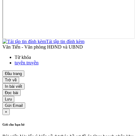
Tải tập tin đính kèm
Văn Tiến - Văn phòng HĐND và UBND
Từ khóa
tuyên truyền
Đầu trang
Trở về
In bài viết
Đọc bài
Lưu
Gửi Email
×
Gởi cho bạn bè