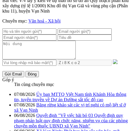
Bài viết: V/v lấy ý kiến về dự thảo hồ sơ đồ án Quy hoạch phân khu
xây dựng (tỷ lệ 1/2000) Khu đô thị Vạn Giã và vùng phụ cận (Phân
khu 11), huyện Vạn Ninh
Chuyên mục:
Văn hoá - Xã hội
Gửi Email
Đóng
Góp ý
Tin cùng chuyên mục
07/08/2026
Ủy ban MTTQ Việt Nam tỉnh Khánh Hòa thông
tin, tuyên truyền về Dự án Đường sắt tốc độ cao
07/08/2026
Băng rừng khảo sát các vị trí nghi có mộ liệt sĩ ở
xã Vạn Ninh
06/08/2026
Quyết định "Về việc bãi bỏ 03 Quyết định quy
phạm pháp luật quy định chức năng, nhiệm vụ của các phòng
chuyên môn thuộc UBND xã Vạn Ninh"