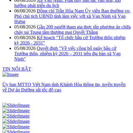
06/08/2026
Xã Vạn Ninh: Phát huy bản sắc văn hóa, mở
hướng phát triển du lịch
06/08/2026
Đồng chí Trần Hòa Nam Ủy viên Ban thường vụ,
Phó chủ tịch UBND tỉnh làm việc với xã Vạn Ninh và Vạn
Hưng
05/08/2026
Gần 200 người tham gia thực tập phương án chữa
cháy tại Trung tâm thương mại Quyết Thắng
05/08/2026
Kế hoạch "Tổ chức bầu cử Trưởng thôn nhiệm
kỳ 2026 - 2031"
05/08/2026
Quyết định "Về việc công bố ngày bầu cử
Trưởng thôn, nhiệm kỳ 2026 – 2031 trên địa bàn xã Vạn
Ninh"
TIN NỔI BẬT
Ủy ban MTTQ Việt Nam tỉnh Khánh Hòa thông tin, tuyên truyền
về Dự án Đường sắt tốc độ cao