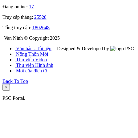
Đang online:
17
Truy cập tháng:
25528
Tổng truy cập:
1802648
Van Ninh © Copyright 2025
Văn bản - Tài liệu
Designed & Developed by
Nông Thôn Mới
Thư viện Video
Thư viện Hình ảnh
Một cửa điện tử
Back To Top
×
PSC Portal.