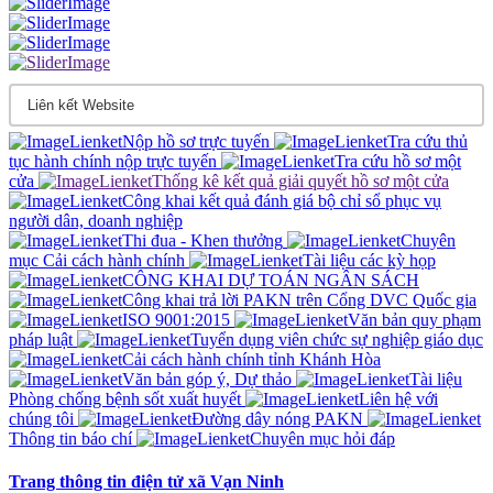
Nộp hồ sơ trực tuyến
Tra cứu thủ
tục hành chính nộp trực tuyến
Tra cứu hồ sơ một
cửa
Thống kê kết quả giải quyết hồ sơ một cửa
Công khai kết quả đánh giá bộ chỉ sổ phục vụ
người dân, doanh nghiệp
Thi đua - Khen thưởng
Chuyên
mục Cải cách hành chính
Tài liệu các kỳ họp
CÔNG KHAI DỰ TOÁN NGÂN SÁCH
Công khai trả lời PAKN trên Cổng DVC Quốc gia
ISO 9001:2015
Văn bản quy phạm
pháp luật
Tuyển dụng viên chức sự nghiệp giáo dục
Cải cách hành chính tỉnh Khánh Hòa
Văn bản góp ý, Dự thảo
Tài liệu
Phòng chống bệnh sốt xuất huyết
Liên hệ với
chúng tôi
Đường dây nóng PAKN
Thông tin báo chí
Chuyên mục hỏi đáp
Trang thông tin điện tử xã Vạn Ninh