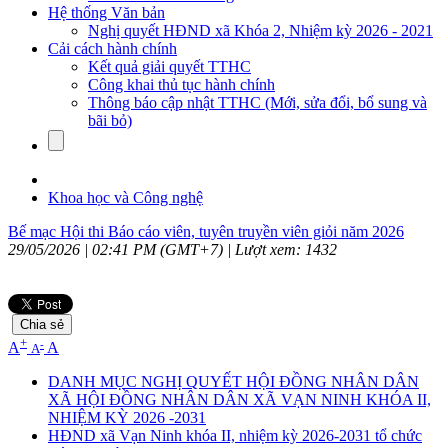
Hệ thống Văn bản
Nghị quyết HĐND xã Khóa 2, Nhiệm kỳ 2026 - 2021
Cải cách hành chính
Kết quả giải quyết TTHC
Công khai thủ tục hành chính
Thông báo cập nhật TTHC (Mới, sửa đổi, bổ sung và
bãi bỏ)
Khoa học và Công nghệ
Bế mạc Hội thi Báo cáo viên, tuyên truyền viên giỏi năm 2026
29/05/2026 | 02:41 PM (GMT+7) |
Lượt xem: 1432
Chia sẻ
+
-
A
A
A
DANH MỤC NGHỊ QUYẾT HỘI ĐỒNG NHÂN DÂN
XÃ HỘI ĐỒNG NHÂN DÂN XÃ VẠN NINH KHÓA II,
NHIỆM KỲ 2026 -2031
HĐND xã Vạn Ninh khóa II, nhiệm kỳ 2026-2031 tổ chức