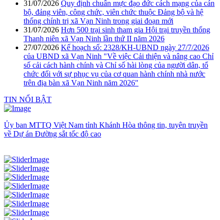
31/07/2026
Quy định chuẩn mực đạo đức cách mạng của cán
bộ, đảng viên, công chức, viên chức thuộc Đảng bộ và hệ
thống chính trị xã Vạn Ninh trong giai đoạn mới
31/07/2026
Hơn 500 trại sinh tham gia Hội trại truyền thống
Thanh niên xã Vạn Ninh lần thứ II năm 2026
27/07/2026
Kế hoạch số: 2328/KH-UBND ngày 27/7/2026
của UBND xã Vạn Ninh "Về việc Cải thiện và nâng cao Chỉ
số cải cách hành chính và Chỉ số hài lòng của người dân, tổ
chức đối với sự phục vụ của cơ quan hành chính nhà nước
trên địa bàn xã Vạn Ninh năm 2026"
TIN NỔI BẬT
Ủy ban MTTQ Việt Nam tỉnh Khánh Hòa thông tin, tuyên truyền
về Dự án Đường sắt tốc độ cao