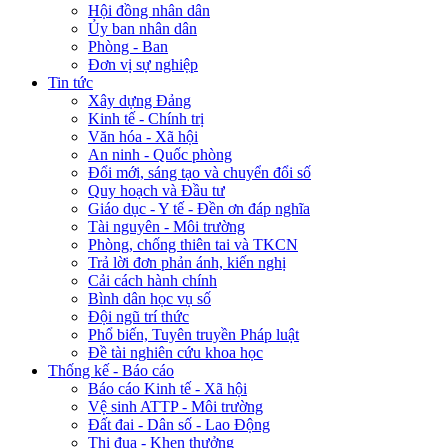
Hội đồng nhân dân
Ủy ban nhân dân
Phòng - Ban
Đơn vị sự nghiệp
Tin tức
Xây dựng Đảng
Kinh tế - Chính trị
Văn hóa - Xã hội
An ninh - Quốc phòng
Đổi mới, sáng tạo và chuyển đổi số
Quy hoạch và Đầu tư
Giáo dục - Y tế - Đền ơn đáp nghĩa
Tài nguyên - Môi trường
Phòng, chống thiên tai và TKCN
Trả lời đơn phản ánh, kiến nghị
Cải cách hành chính
Bình dân học vụ số
Đội ngũ trí thức
Phổ biến, Tuyên truyền Pháp luật
Đề tài nghiên cứu khoa học
Thống kế - Báo cáo
Báo cáo Kinh tế - Xã hội
Vệ sinh ATTP - Môi trường
Đất đai - Dân số - Lao Động
Thi đua - Khen thưởng