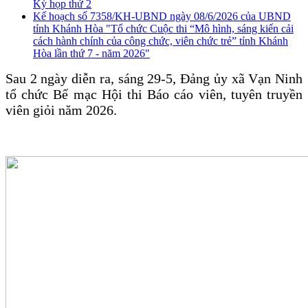
Kỳ họp thứ 2
Kế hoạch số 7358/KH-UBND ngày 08/6/2026 của UBND
tỉnh Khánh Hòa "Tổ chức Cuộc thi “Mô hình, sáng kiến cải
cách hành chính của công chức, viên chức trẻ” tỉnh Khánh
Hòa lần thứ 7 - năm 2026"
Sau 2 ngày diễn ra, sáng 29-5, Đảng ủy xã Vạn Ninh
tổ chức Bế mạc Hội thi Báo cáo viên, tuyên truyền
viên giỏi năm 2026.