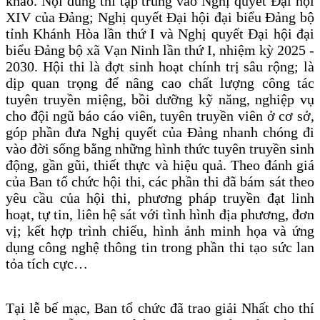
khảo. Nội dung thi tập trung vào Nghị quyết Đại hội
XIV của Đảng; Nghị quyết Đại hội đại biểu Đảng bộ
tỉnh Khánh Hòa lần thứ I và Nghị quyết Đại hội đại
biểu Đảng bộ xã Vạn Ninh lần thứ I, nhiệm kỳ 2025 -
2030. Hội thi là đợt sinh hoạt chính trị sâu rộng; là
dịp quan trọng để nâng cao chất lượng công tác
tuyên truyền miệng, bồi dưỡng kỹ năng, nghiệp vụ
cho đội ngũ báo cáo viên, tuyên truyền viên ở cơ sở,
góp phần đưa Nghị quyết của Đảng nhanh chóng đi
vào đời sống bằng những hình thức tuyên truyền sinh
động, gần gũi, thiết thực và hiệu quả. Theo đánh giá
của Ban tổ chức hội thi, các phần thi đã bám sát theo
yêu cầu của hội thi, phương pháp truyền đạt linh
hoạt, tự tin, liên hệ sát với tình hình địa phương, đơn
vị; kết hợp trình chiếu, hình ảnh minh họa và ứng
dụng công nghệ thông tin trong phần thi tạo sức lan
tỏa tích cực…
Tại lễ bế mạc, Ban tổ chức đã trao giải Nhất cho thí