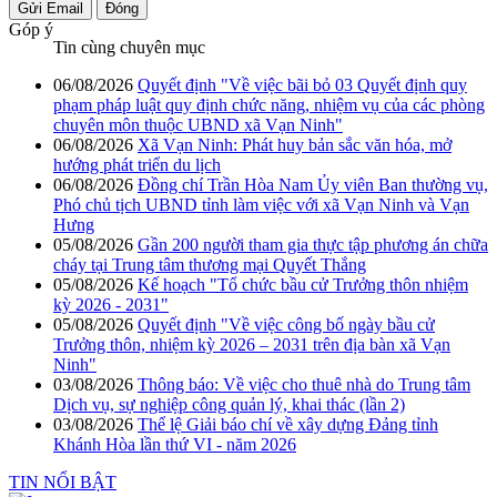
Gửi Email
Đóng
Góp ý
Tin cùng chuyên mục
06/08/2026
Quyết định "Về việc bãi bỏ 03 Quyết định quy
phạm pháp luật quy định chức năng, nhiệm vụ của các phòng
chuyên môn thuộc UBND xã Vạn Ninh"
06/08/2026
Xã Vạn Ninh: Phát huy bản sắc văn hóa, mở
hướng phát triển du lịch
06/08/2026
Đồng chí Trần Hòa Nam Ủy viên Ban thường vụ,
Phó chủ tịch UBND tỉnh làm việc với xã Vạn Ninh và Vạn
Hưng
05/08/2026
Gần 200 người tham gia thực tập phương án chữa
cháy tại Trung tâm thương mại Quyết Thắng
05/08/2026
Kế hoạch "Tổ chức bầu cử Trưởng thôn nhiệm
kỳ 2026 - 2031"
05/08/2026
Quyết định "Về việc công bố ngày bầu cử
Trưởng thôn, nhiệm kỳ 2026 – 2031 trên địa bàn xã Vạn
Ninh"
03/08/2026
Thông báo: Về việc cho thuê nhà do Trung tâm
Dịch vụ, sự nghiệp công quản lý, khai thác (lần 2)
03/08/2026
Thể lệ Giải báo chí về xây dựng Đảng tỉnh
Khánh Hòa lần thứ VI - năm 2026
TIN NỔI BẬT