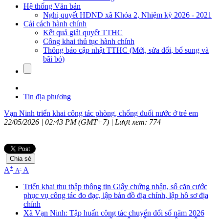
Hệ thống Văn bản
Nghị quyết HĐND xã Khóa 2, Nhiệm kỳ 2026 - 2021
Cải cách hành chính
Kết quả giải quyết TTHC
Công khai thủ tục hành chính
Thông báo cập nhật TTHC (Mới, sửa đổi, bổ sung và
bãi bỏ)
Tin địa phương
Vạn Ninh triển khai công tác phòng, chống đuối nước ở trẻ em
22/05/2026 | 02:43 PM (GMT+7) |
Lượt xem: 774
Chia sẻ
+
-
A
A
A
Triển khai thu thập thông tin Giấy chứng nhận, số căn cước
phục vụ công tác đo đạc, lập bản đồ địa chính, lập hồ sơ địa
chính
Xã Vạn Ninh: Tập huấn công tác chuyển đổi số năm 2026