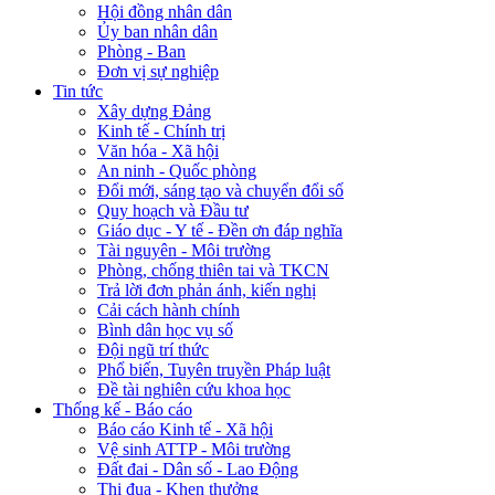
Hội đồng nhân dân
Ủy ban nhân dân
Phòng - Ban
Đơn vị sự nghiệp
Tin tức
Xây dựng Đảng
Kinh tế - Chính trị
Văn hóa - Xã hội
An ninh - Quốc phòng
Đổi mới, sáng tạo và chuyển đổi số
Quy hoạch và Đầu tư
Giáo dục - Y tế - Đền ơn đáp nghĩa
Tài nguyên - Môi trường
Phòng, chống thiên tai và TKCN
Trả lời đơn phản ánh, kiến nghị
Cải cách hành chính
Bình dân học vụ số
Đội ngũ trí thức
Phổ biến, Tuyên truyền Pháp luật
Đề tài nghiên cứu khoa học
Thống kế - Báo cáo
Báo cáo Kinh tế - Xã hội
Vệ sinh ATTP - Môi trường
Đất đai - Dân số - Lao Động
Thi đua - Khen thưởng