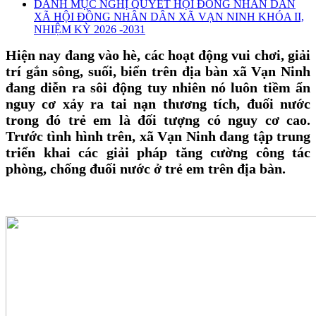
DANH MỤC NGHỊ QUYẾT HỘI ĐỒNG NHÂN DÂN
XÃ HỘI ĐỒNG NHÂN DÂN XÃ VẠN NINH KHÓA II,
NHIỆM KỲ 2026 -2031
Hiện nay đang vào hè, các hoạt động vui chơi, giải
trí gắn sông, suối, biển trên địa bàn xã Vạn Ninh
đang diễn ra sôi động tuy nhiên nó luôn tiềm ẩn
nguy cơ xảy ra tai nạn thương tích, đuối nước
trong đó trẻ em là đối tượng có nguy cơ cao.
Trước tình hình trên, xã Vạn Ninh đang tập trung
triển khai các giải pháp tăng cường công tác
phòng, chống đuối nước ở trẻ em trên địa bàn.