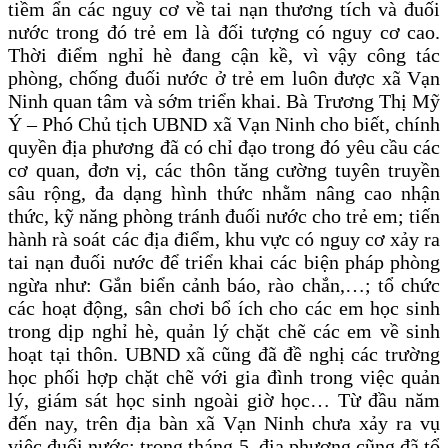
tiềm ẩn các nguy cơ về tai nạn thương tích và đuối
nước trong đó trẻ em là đối tượng có nguy cơ cao.
Thời điểm nghỉ hè đang cận kề, vì vậy công tác
phòng, chống đuối nước ở trẻ em luôn được xã Vạn
Ninh quan tâm và sớm triển khai. Bà Trương Thị Mỹ
Ý – Phó Chủ tịch UBND xã Vạn Ninh cho biết, chính
quyền địa phương đã có chỉ đạo trong đó yêu cầu các
cơ quan, đơn vị, các thôn tăng cường tuyên truyền
sâu rộng, đa dạng hình thức nhằm nâng cao nhận
thức, kỹ năng phòng tránh đuối nước cho trẻ em; tiến
hành rà soát các địa điểm, khu vực có nguy cơ xảy ra
tai nạn đuối nước để triển khai các biện pháp phòng
ngừa như: Gắn biển cảnh báo, rào chắn,…; tổ chức
các hoạt động, sân chơi bổ ích cho các em học sinh
trong dịp nghỉ hè, quản lý chặt chẽ các em về sinh
hoạt tại thôn. UBND xã cũng đã đề nghị các trường
học phối hợp chặt chẽ với gia đình trong việc quản
lý, giám sát học sinh ngoài giờ học… Từ đầu năm
đến nay, trên địa bàn xã Vạn Ninh chưa xảy ra vụ
việc đuối nước; trong tháng 5, địa phương cũng đã tổ