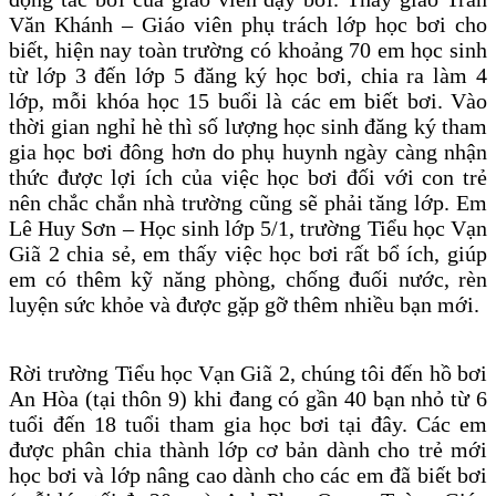
Văn Khánh – Giáo viên phụ trách lớp học bơi cho
biết, hiện nay toàn trường có khoảng 70 em học sinh
từ lớp 3 đến lớp 5 đăng ký học bơi, chia ra làm 4
lớp, mỗi khóa học 15 buổi là các em biết bơi. Vào
thời gian nghỉ hè thì số lượng học sinh đăng ký tham
gia học bơi đông hơn do phụ huynh ngày càng nhận
thức được lợi ích của việc học bơi đối với con trẻ
nên chắc chắn nhà trường cũng sẽ phải tăng lớp. Em
Lê Huy Sơn – Học sinh lớp 5/1, trường Tiểu học Vạn
Giã 2 chia sẻ, em thấy việc học bơi rất bổ ích, giúp
em có thêm kỹ năng phòng, chống đuối nước, rèn
luyện sức khỏe và được gặp gỡ thêm nhiều bạn mới.
Rời trường Tiểu học Vạn Giã 2, chúng tôi đến hồ bơi
An Hòa (tại thôn 9) khi đang có gần 40 bạn nhỏ từ 6
tuổi đến 18 tuổi tham gia học bơi tại đây. Các em
được phân chia thành lớp cơ bản dành cho trẻ mới
học bơi và lớp nâng cao dành cho các em đã biết bơi