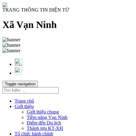
TRANG THÔNG TIN ĐIỆN TỬ
Xã Vạn Ninh
Toggle navigation
Trang chủ
Giới thiệu
Giới thiệu chung
Tiềm năng Vạn Ninh
Điểm đến Du lịch
Thành tựu KT-XH
Tổ chức hành chính