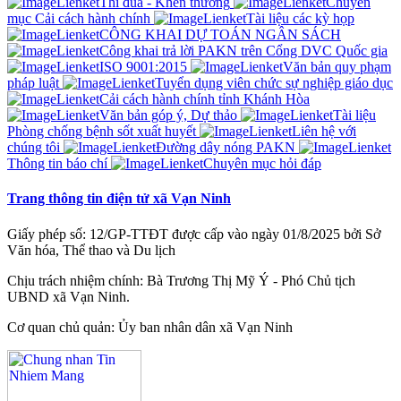
Thi đua - Khen thưởng
Chuyên
mục Cải cách hành chính
Tài liệu các kỳ họp
CÔNG KHAI DỰ TOÁN NGÂN SÁCH
Công khai trả lời PAKN trên Cổng DVC Quốc gia
ISO 9001:2015
Văn bản quy phạm
pháp luật
Tuyển dụng viên chức sự nghiệp giáo dục
Cải cách hành chính tỉnh Khánh Hòa
Văn bản góp ý, Dự thảo
Tài liệu
Phòng chống bệnh sốt xuất huyết
Liên hệ với
chúng tôi
Đường dây nóng PAKN
Thông tin báo chí
Chuyên mục hỏi đáp
Trang thông tin điện tử xã Vạn Ninh
Giấy phép số: 12/GP-TTĐT được cấp vào ngày 01/8/2025 bởi Sở
Văn hóa, Thể thao và Du lịch
Chịu trách nhiệm chính: Bà Trương Thị Mỹ Ý - Phó Chủ tịch
UBND xã Vạn Ninh.
Cơ quan chủ quản: Ủy ban nhân dân xã Vạn Ninh