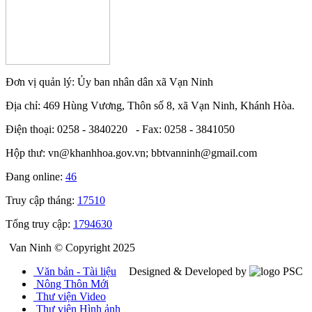
Đơn vị quản lý: Ủy ban nhân dân xã Vạn Ninh
Địa chỉ: 469 Hùng Vương, Thôn số 8, xã Vạn Ninh, Khánh Hòa.
Điện thoại: 0258 - 3840220 - Fax: 0258 - 3841050
Hộp thư: vn@khanhhoa.gov.vn; bbtvanninh@gmail.com
Đang online:
46
Truy cập tháng:
17510
Tổng truy cập:
1794630
Van Ninh © Copyright 2025
Văn bản - Tài liệu
Designed & Developed by
Nông Thôn Mới
Thư viện Video
Thư viện Hình ảnh