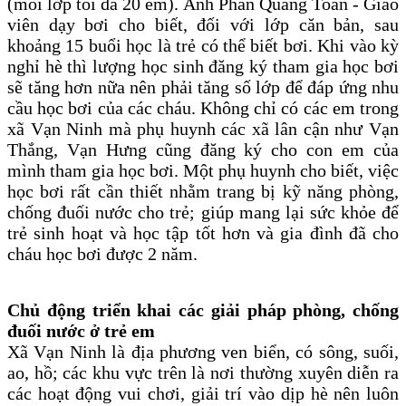
(mỗi lớp tối đa 20 em). Anh Phan Quang Toàn - Giáo
viên dạy bơi cho biết, đối với lớp căn bản, sau
khoảng 15 buổi học là trẻ có thể biết bơi. Khi vào kỳ
nghỉ hè thì lượng học sinh đăng ký tham gia học bơi
sẽ tăng hơn nữa nên phải tăng số lớp để đáp ứng nhu
cầu học bơi của các cháu. Không chỉ có các em trong
xã Vạn Ninh mà phụ huynh các xã lân cận như Vạn
Thắng, Vạn Hưng cũng đăng ký cho con em của
mình tham gia học bơi. Một phụ huynh cho biết, việc
học bơi rất cần thiết nhằm trang bị kỹ năng phòng,
chống đuối nước cho trẻ; giúp mang lại sức khỏe để
trẻ sinh hoạt và học tập tốt hơn và gia đình đã cho
cháu học bơi được 2 năm.
Chủ động triển khai các giải pháp phòng, chống
đuối nước ở trẻ em
Xã Vạn Ninh là địa phương ven biển, có sông, suối,
ao, hồ; các khu vực trên là nơi thường xuyên diễn ra
các hoạt động vui chơi, giải trí vào dịp hè nên luôn