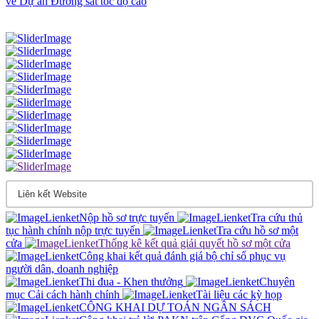
về Dự án Đường sắt tốc độ cao
Nộp hồ sơ trực tuyến
Tra cứu thủ
tục hành chính nộp trực tuyến
Tra cứu hồ sơ một
cửa
Thống kê kết quả giải quyết hồ sơ một cửa
Công khai kết quả đánh giá bộ chỉ sổ phục vụ
người dân, doanh nghiệp
Thi đua - Khen thưởng
Chuyên
mục Cải cách hành chính
Tài liệu các kỳ họp
CÔNG KHAI DỰ TOÁN NGÂN SÁCH