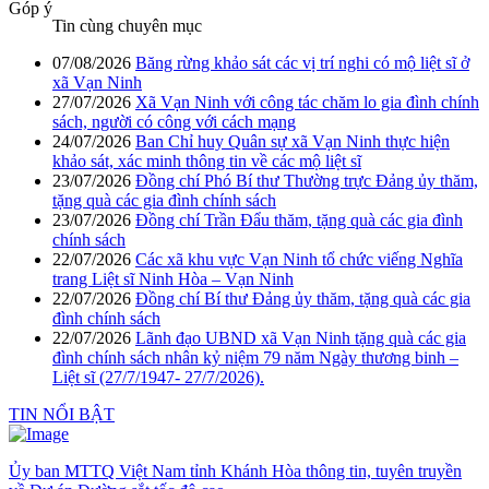
Góp ý
Tin cùng chuyên mục
07/08/2026
Băng rừng khảo sát các vị trí nghi có mộ liệt sĩ ở
xã Vạn Ninh
27/07/2026
Xã Vạn Ninh với công tác chăm lo gia đình chính
sách, người có công với cách mạng
24/07/2026
Ban Chỉ huy Quân sự xã Vạn Ninh thực hiện
khảo sát, xác minh thông tin về các mộ liệt sĩ
23/07/2026
Đồng chí Phó Bí thư Thường trực Đảng ủy thăm,
tặng quà các gia đình chính sách
23/07/2026
Đồng chí Trần Đẩu thăm, tặng quà các gia đình
chính sách
22/07/2026
Các xã khu vực Vạn Ninh tổ chức viếng Nghĩa
trang Liệt sĩ Ninh Hòa – Vạn Ninh
22/07/2026
Đồng chí Bí thư Đảng ủy thăm, tặng quà các gia
đình chính sách
22/07/2026
Lãnh đạo UBND xã Vạn Ninh tặng quà các gia
đình chính sách nhân kỷ niệm 79 năm Ngày thương binh –
Liệt sĩ (27/7/1947- 27/7/2026).
TIN NỔI BẬT
Ủy ban MTTQ Việt Nam tỉnh Khánh Hòa thông tin, tuyên truyền