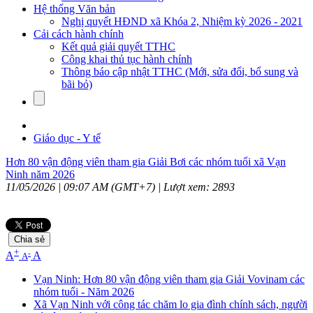
Hệ thống Văn bản
Nghị quyết HĐND xã Khóa 2, Nhiệm kỳ 2026 - 2021
Cải cách hành chính
Kết quả giải quyết TTHC
Công khai thủ tục hành chính
Thông báo cập nhật TTHC (Mới, sửa đổi, bổ sung và
bãi bỏ)
Giáo dục - Y tế
Hơn 80 vận động viên tham gia Giải Bơi các nhóm tuổi xã Vạn
Ninh năm 2026
11/05/2026 | 09:07 AM (GMT+7) |
Lượt xem: 2893
Chia sẻ
+
-
A
A
A
Vạn Ninh: Hơn 80 vận động viên tham gia Giải Vovinam các
nhóm tuổi - Năm 2026
Xã Vạn Ninh với công tác chăm lo gia đình chính sách, người