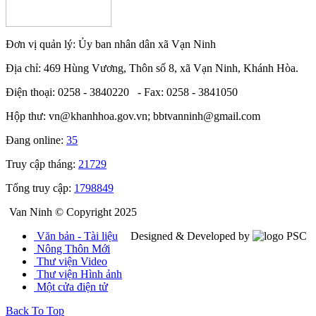
Đơn vị quản lý: Ủy ban nhân dân xã Vạn Ninh
Địa chỉ: 469 Hùng Vương, Thôn số 8, xã Vạn Ninh, Khánh Hòa.
Điện thoại: 0258 - 3840220 - Fax: 0258 - 3841050
Hộp thư: vn@khanhhoa.gov.vn; bbtvanninh@gmail.com
Đang online:
35
Truy cập tháng:
21729
Tổng truy cập:
1798849
Van Ninh © Copyright 2025
Văn bản - Tài liệu
Designed & Developed by
Nông Thôn Mới
Thư viện Video
Thư viện Hình ảnh
Một cửa điện tử
Back To Top