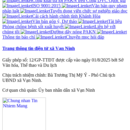
Công khai trả lời PAKN trên Cổng DVC Quốc gia
ISO 9001:2015
Văn bản quy phạm
pháp luật
Tuyển dụng viên chức sự nghiệp giáo dục
Cải cách hành chính tỉnh Khánh Hòa
Văn bản góp ý, Dự thảo
Tài liệu
Phòng chống bệnh sốt xuất huyết
Liên hệ với
chúng tôi
Đường dây nóng PAKN
Thông tin báo chí
Chuyên mục hỏi đáp
Trang thông tin điện tử xã Vạn Ninh
Giấy phép số: 12/GP-TTĐT được cấp vào ngày 01/8/2025 bởi Sở
Văn hóa, Thể thao và Du lịch
Chịu trách nhiệm chính: Bà Trương Thị Mỹ Ý - Phó Chủ tịch
UBND xã Vạn Ninh.
Cơ quan chủ quản: Ủy ban nhân dân xã Vạn Ninh