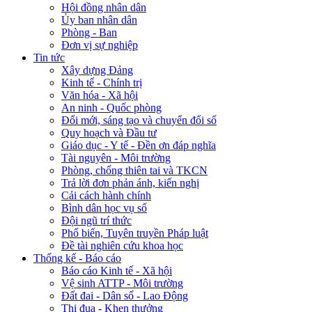
Hội đồng nhân dân
Ủy ban nhân dân
Phòng - Ban
Đơn vị sự nghiệp
Tin tức
Xây dựng Đảng
Kinh tế - Chính trị
Văn hóa - Xã hội
An ninh - Quốc phòng
Đổi mới, sáng tạo và chuyển đổi số
Quy hoạch và Đầu tư
Giáo dục - Y tế - Đền ơn đáp nghĩa
Tài nguyên - Môi trường
Phòng, chống thiên tai và TKCN
Trả lời đơn phản ánh, kiến nghị
Cải cách hành chính
Bình dân học vụ số
Đội ngũ trí thức
Phổ biến, Tuyên truyền Pháp luật
Đề tài nghiên cứu khoa học
Thống kế - Báo cáo
Báo cáo Kinh tế - Xã hội
Vệ sinh ATTP - Môi trường
Đất đai - Dân số - Lao Động
Thi đua - Khen thưởng