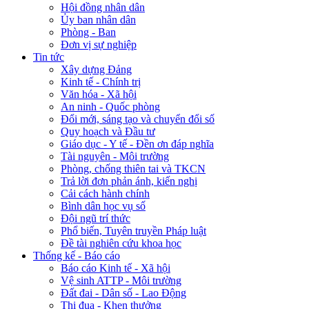
Hội đồng nhân dân
Ủy ban nhân dân
Phòng - Ban
Đơn vị sự nghiệp
Tin tức
Xây dựng Đảng
Kinh tế - Chính trị
Văn hóa - Xã hội
An ninh - Quốc phòng
Đổi mới, sáng tạo và chuyển đổi số
Quy hoạch và Đầu tư
Giáo dục - Y tế - Đền ơn đáp nghĩa
Tài nguyên - Môi trường
Phòng, chống thiên tai và TKCN
Trả lời đơn phản ánh, kiến nghị
Cải cách hành chính
Bình dân học vụ số
Đội ngũ trí thức
Phổ biến, Tuyên truyền Pháp luật
Đề tài nghiên cứu khoa học
Thống kế - Báo cáo
Báo cáo Kinh tế - Xã hội
Vệ sinh ATTP - Môi trường
Đất đai - Dân số - Lao Động
Thi đua - Khen thưởng