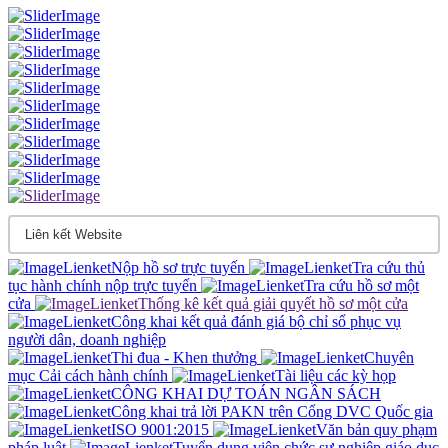
Nộp hồ sơ trực tuyến
Tra cứu thủ
tục hành chính nộp trực tuyến
Tra cứu hồ sơ một
cửa
Thống kê kết quả giải quyết hồ sơ một cửa
Công khai kết quả đánh giá bộ chỉ sổ phục vụ
người dân, doanh nghiệp
Thi đua - Khen thưởng
Chuyên
mục Cải cách hành chính
Tài liệu các kỳ họp
CÔNG KHAI DỰ TOÁN NGÂN SÁCH
Công khai trả lời PAKN trên Cổng DVC Quốc gia
ISO 9001:2015
Văn bản quy phạm
pháp luật
Tuyển dụng viên chức sự nghiệp giáo dục