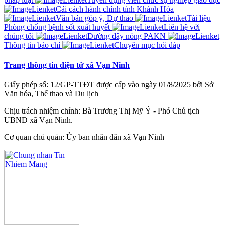
Cải cách hành chính tỉnh Khánh Hòa
Văn bản góp ý, Dự thảo
Tài liệu
Phòng chống bệnh sốt xuất huyết
Liên hệ với
chúng tôi
Đường dây nóng PAKN
Thông tin báo chí
Chuyên mục hỏi đáp
Trang thông tin điện tử xã Vạn Ninh
Giấy phép số: 12/GP-TTĐT được cấp vào ngày 01/8/2025 bởi Sở
Văn hóa, Thể thao và Du lịch
Chịu trách nhiệm chính: Bà Trương Thị Mỹ Ý - Phó Chủ tịch
UBND xã Vạn Ninh.
Cơ quan chủ quản: Ủy ban nhân dân xã Vạn Ninh