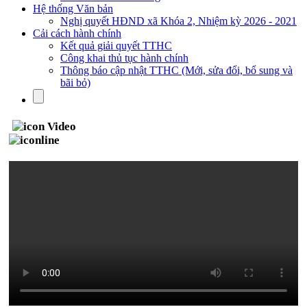
Hệ thống Văn bản
Nghị quyết HĐND xã Khóa 2, Nhiệm kỳ 2026 - 2021
Cải cách hành chính
Kết quả giải quyết TTHC
Công khai thủ tục hành chính
Thông báo cập nhật TTHC (Mới, sửa đổi, bổ sung và
bãi bỏ)
Video