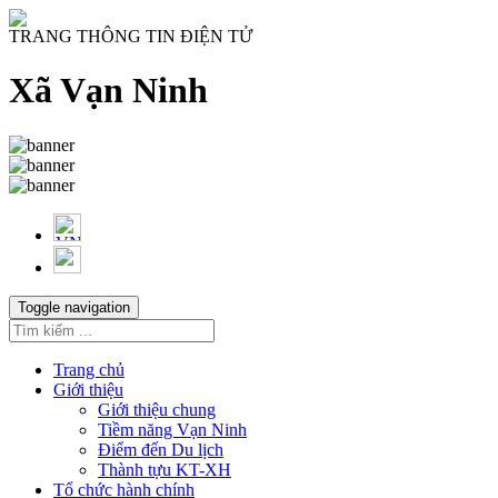
TRANG THÔNG TIN ĐIỆN TỬ
Xã Vạn Ninh
Toggle navigation
Trang chủ
Giới thiệu
Giới thiệu chung
Tiềm năng Vạn Ninh
Điểm đến Du lịch
Thành tựu KT-XH
Tổ chức hành chính