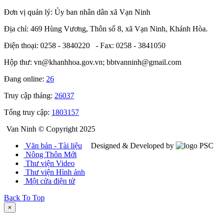
Đơn vị quản lý: Ủy ban nhân dân xã Vạn Ninh
Địa chỉ: 469 Hùng Vương, Thôn số 8, xã Vạn Ninh, Khánh Hòa.
Điện thoại: 0258 - 3840220 - Fax: 0258 - 3841050
Hộp thư: vn@khanhhoa.gov.vn; bbtvanninh@gmail.com
Đang online:
26
Truy cập tháng:
26037
Tổng truy cập:
1803157
Van Ninh © Copyright 2025
Văn bản - Tài liệu
Designed & Developed by
Nông Thôn Mới
Thư viện Video
Thư viện Hình ảnh
Một cửa điện tử
Back To Top
×