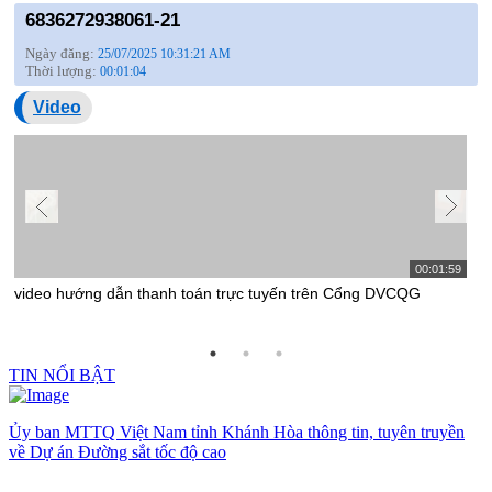
6836272938061-21
Ngày đăng:
25/07/2025 10:31:21 AM
Thời lượng:
00:01:04
Video
00:01:59
video hướng dẫn thanh toán trực tuyến trên Cổng DVCQG
v
TIN NỔI BẬT
Ủy ban MTTQ Việt Nam tỉnh Khánh Hòa thông tin, tuyên truyền
về Dự án Đường sắt tốc độ cao