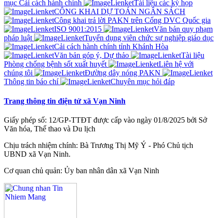
mục Cải cách hành chính
Tài liệu các kỳ họp
CÔNG KHAI DỰ TOÁN NGÂN SÁCH
Công khai trả lời PAKN trên Cổng DVC Quốc gia
ISO 9001:2015
Văn bản quy phạm
pháp luật
Tuyển dụng viên chức sự nghiệp giáo dục
Cải cách hành chính tỉnh Khánh Hòa
Văn bản góp ý, Dự thảo
Tài liệu
Phòng chống bệnh sốt xuất huyết
Liên hệ với
chúng tôi
Đường dây nóng PAKN
Thông tin báo chí
Chuyên mục hỏi đáp
Trang thông tin điện tử xã Vạn Ninh
Giấy phép số: 12/GP-TTĐT được cấp vào ngày 01/8/2025 bởi Sở
Văn hóa, Thể thao và Du lịch
Chịu trách nhiệm chính: Bà Trương Thị Mỹ Ý - Phó Chủ tịch
UBND xã Vạn Ninh.
Cơ quan chủ quản: Ủy ban nhân dân xã Vạn Ninh