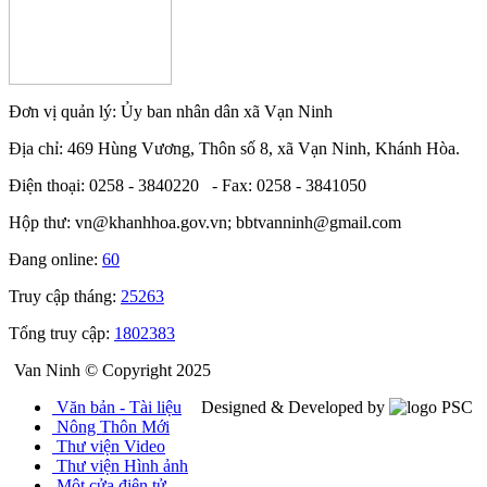
Đơn vị quản lý: Ủy ban nhân dân xã Vạn Ninh
Địa chỉ: 469 Hùng Vương, Thôn số 8, xã Vạn Ninh, Khánh Hòa.
Điện thoại: 0258 - 3840220 - Fax: 0258 - 3841050
Hộp thư: vn@khanhhoa.gov.vn; bbtvanninh@gmail.com
Đang online:
60
Truy cập tháng:
25263
Tổng truy cập:
1802383
Van Ninh © Copyright 2025
Văn bản - Tài liệu
Designed & Developed by
Nông Thôn Mới
Thư viện Video
Thư viện Hình ảnh
Một cửa điện tử