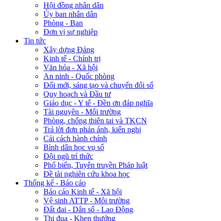
Hội đồng nhân dân
Ủy ban nhân dân
Phòng - Ban
Đơn vị sự nghiệp
Tin tức
Xây dựng Đảng
Kinh tế - Chính trị
Văn hóa - Xã hội
An ninh - Quốc phòng
Đổi mới, sáng tạo và chuyển đổi số
Quy hoạch và Đầu tư
Giáo dục - Y tế - Đền ơn đáp nghĩa
Tài nguyên - Môi trường
Phòng, chống thiên tai và TKCN
Trả lời đơn phản ánh, kiến nghị
Cải cách hành chính
Bình dân học vụ số
Đội ngũ trí thức
Phổ biến, Tuyên truyền Pháp luật
Đề tài nghiên cứu khoa học
Thống kế - Báo cáo
Báo cáo Kinh tế - Xã hội
Vệ sinh ATTP - Môi trường
Đất đai - Dân số - Lao Động
Thi đua - Khen thưởng