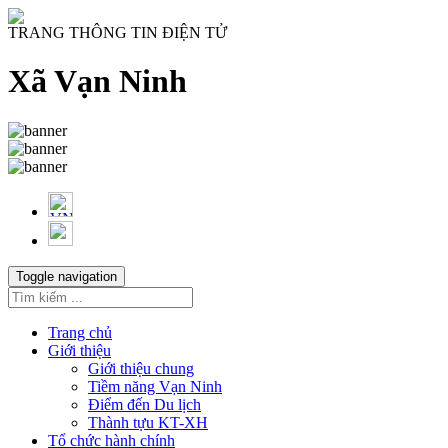
TRANG THÔNG TIN ĐIỆN TỬ
Xã Vạn Ninh
Toggle navigation
Trang chủ
Giới thiệu
Giới thiệu chung
Tiềm năng Vạn Ninh
Điểm đến Du lịch
Thành tựu KT-XH
Tổ chức hành chính