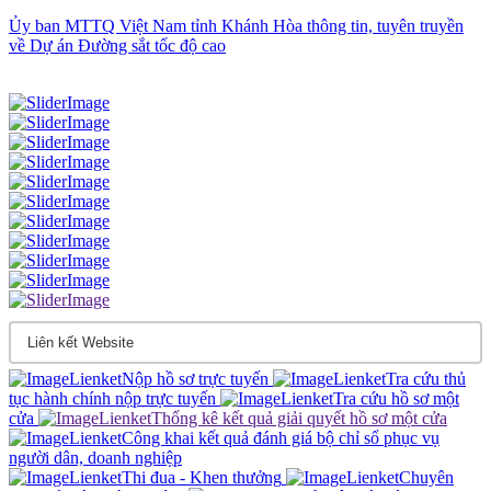
Ủy ban MTTQ Việt Nam tỉnh Khánh Hòa thông tin, tuyên truyền
về Dự án Đường sắt tốc độ cao
Nộp hồ sơ trực tuyến
Tra cứu thủ
tục hành chính nộp trực tuyến
Tra cứu hồ sơ một
cửa
Thống kê kết quả giải quyết hồ sơ một cửa
Công khai kết quả đánh giá bộ chỉ sổ phục vụ
người dân, doanh nghiệp
Thi đua - Khen thưởng
Chuyên