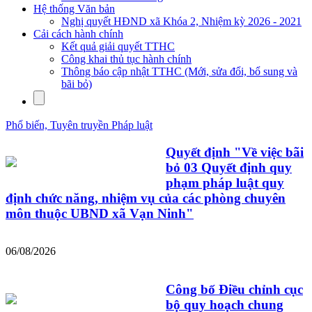
Hệ thống Văn bản
Nghị quyết HĐND xã Khóa 2, Nhiệm kỳ 2026 - 2021
Cải cách hành chính
Kết quả giải quyết TTHC
Công khai thủ tục hành chính
Thông báo cập nhật TTHC (Mới, sửa đổi, bổ sung và
bãi bỏ)
Phổ biến, Tuyên truyền Pháp luật
Quyết định "Về việc bãi
bỏ 03 Quyết định quy
phạm pháp luật quy
định chức năng, nhiệm vụ của các phòng chuyên
môn thuộc UBND xã Vạn Ninh"
06/08/2026
Công bố Điều chỉnh cục
bộ quy hoạch chung