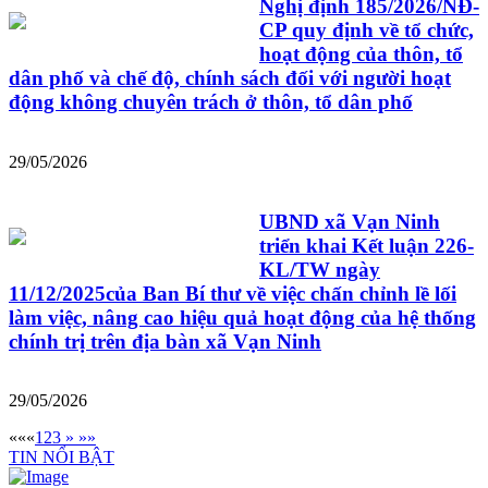
Nghị định 185/2026/NĐ-
CP quy định về tổ chức,
hoạt động của thôn, tổ
dân phố và chế độ, chính sách đối với người hoạt
động không chuyên trách ở thôn, tổ dân phố
29/05/2026
UBND xã Vạn Ninh
triển khai Kết luận 226-
KL/TW ngày
11/12/2025của Ban Bí thư về việc chấn chỉnh lề lối
làm việc, nâng cao hiệu quả hoạt động của hệ thống
chính trị trên địa bàn xã Vạn Ninh
29/05/2026
««
«
1
2
3
»
»»
TIN NỔI BẬT