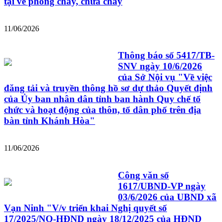
tại về phòng cháy, chữa cháy
11/06/2026
Thông báo số 5417/TB-
SNV ngày 10/6/2026
của Sở Nội vụ "Về việc
đăng tải và truyền thông hồ sơ dự thảo Quyết định
của Ủy ban nhân dân tỉnh ban hành Quy chế tổ
chức và hoạt động của thôn, tổ dân phố trên địa
bàn tỉnh Khánh Hòa"
11/06/2026
Công văn số
1617/UBND-VP ngày
03/6/2026 của UBND xã
Vạn Ninh "V/v triển khai Nghị quyết số
17/2025/NQ-HĐND ngày 18/12/2025 của HĐND