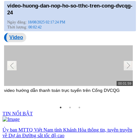
video-huong-dan-nop-ho-so-tthc-tren-cong-dvcqg-
24
Ngày đăng:
18/08/2025 02:17:24 PM
Thời lượng:
00:02:42
Video
00:01:59
video hướng dẫn thanh toán trực tuyến trên Cổng DVCQG
v
TIN NỔI BẬT
Ủy ban MTTQ Việt Nam tỉnh Khánh Hòa thông tin, tuyên truyền
về Dự án Đường sắt tốc độ cao