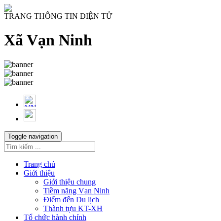
TRANG THÔNG TIN ĐIỆN TỬ
Xã Vạn Ninh
Toggle navigation
Trang chủ
Giới thiệu
Giới thiệu chung
Tiềm năng Vạn Ninh
Điểm đến Du lịch
Thành tựu KT-XH
Tổ chức hành chính