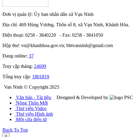
Đơn vị quản lý: Ủy ban nhân dân xã Vạn Ninh
Địa chỉ: 469 Hùng Vương, Thôn số 8, xã Vạn Ninh, Khánh Hòa.
Điện thoại: 0258 - 3840220 - Fax: 0258 - 3841050
Hộp thư: vn@khanhhoa.gov.vn; bbtvanninh@gmail.com
Đang online:
37
Truy cập tháng:
24699
Tổng truy cập:
1801819
Van Ninh © Copyright 2025
Văn bản - Tài liệu
Designed & Developed by
Nông Thôn Mới
Thư viện Video
Thư viện Hình ảnh
Một cửa điện tử
Back To Top
×