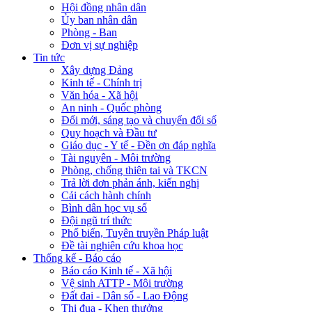
Hội đồng nhân dân
Ủy ban nhân dân
Phòng - Ban
Đơn vị sự nghiệp
Tin tức
Xây dựng Đảng
Kinh tế - Chính trị
Văn hóa - Xã hội
An ninh - Quốc phòng
Đổi mới, sáng tạo và chuyển đổi số
Quy hoạch và Đầu tư
Giáo dục - Y tế - Đền ơn đáp nghĩa
Tài nguyên - Môi trường
Phòng, chống thiên tai và TKCN
Trả lời đơn phản ánh, kiến nghị
Cải cách hành chính
Bình dân học vụ số
Đội ngũ trí thức
Phổ biến, Tuyên truyền Pháp luật
Đề tài nghiên cứu khoa học
Thống kế - Báo cáo
Báo cáo Kinh tế - Xã hội
Vệ sinh ATTP - Môi trường
Đất đai - Dân số - Lao Động
Thi đua - Khen thưởng