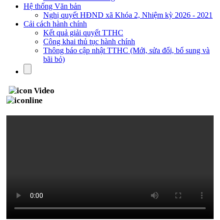
Hệ thống Văn bản
Nghị quyết HĐND xã Khóa 2, Nhiệm kỳ 2026 - 2021
Cải cách hành chính
Kết quả giải quyết TTHC
Công khai thủ tục hành chính
Thông báo cập nhật TTHC (Mới, sửa đổi, bổ sung và
bãi bỏ)
Video