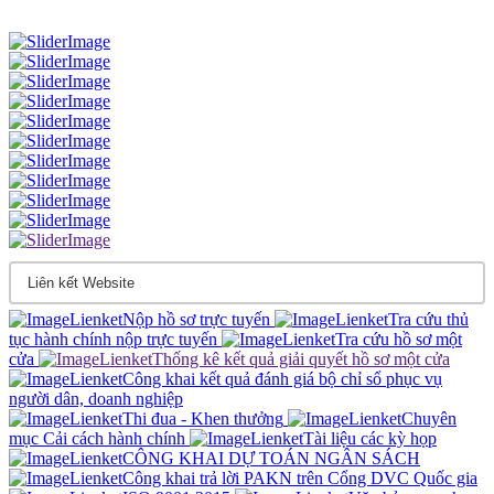
Nộp hồ sơ trực tuyến
Tra cứu thủ
tục hành chính nộp trực tuyến
Tra cứu hồ sơ một
cửa
Thống kê kết quả giải quyết hồ sơ một cửa
Công khai kết quả đánh giá bộ chỉ sổ phục vụ
người dân, doanh nghiệp
Thi đua - Khen thưởng
Chuyên
mục Cải cách hành chính
Tài liệu các kỳ họp
CÔNG KHAI DỰ TOÁN NGÂN SÁCH
Công khai trả lời PAKN trên Cổng DVC Quốc gia