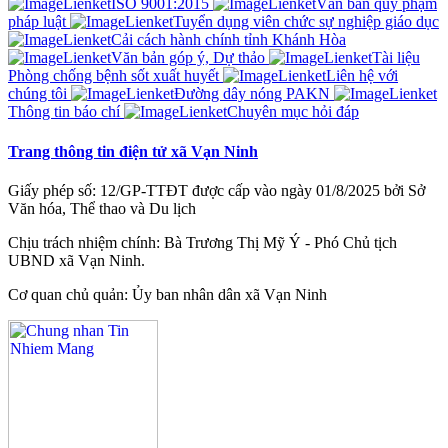
ISO 9001:2015
Văn bản quy phạm
pháp luật
Tuyển dụng viên chức sự nghiệp giáo dục
Cải cách hành chính tỉnh Khánh Hòa
Văn bản góp ý, Dự thảo
Tài liệu
Phòng chống bệnh sốt xuất huyết
Liên hệ với
chúng tôi
Đường dây nóng PAKN
Thông tin báo chí
Chuyên mục hỏi đáp
Trang thông tin điện tử xã Vạn Ninh
Giấy phép số: 12/GP-TTĐT được cấp vào ngày 01/8/2025 bởi Sở
Văn hóa, Thể thao và Du lịch
Chịu trách nhiệm chính: Bà Trương Thị Mỹ Ý - Phó Chủ tịch
UBND xã Vạn Ninh.
Cơ quan chủ quản: Ủy ban nhân dân xã Vạn Ninh