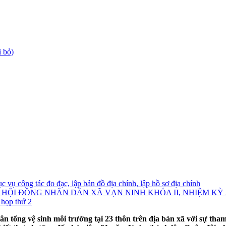
 bỏ)
c vụ công tác đo đạc, lập bản đồ địa chính, lập hồ sơ địa chính
I ĐỒNG NHÂN DÂN XÃ VẠN NINH KHÓA II, NHIỆM KỲ 20
họp thứ 2
ng vệ sinh môi trường tại 23 thôn trên địa bàn xã với sự tham gi