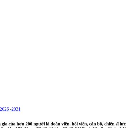
26 -2031
a của hơn 200 người là đoàn viên, hội viên, cán bộ, chiến sĩ lực