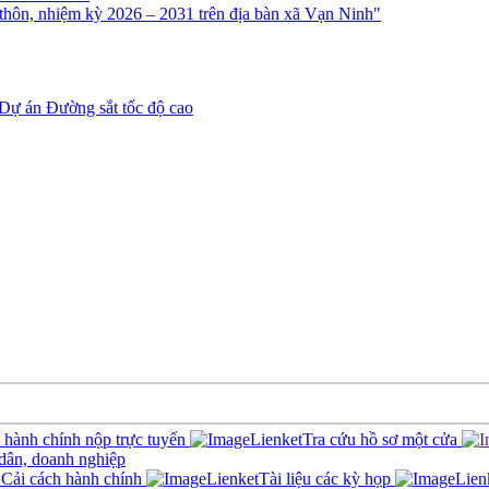
thôn, nhiệm kỳ 2026 – 2031 trên địa bàn xã Vạn Ninh"
Dự án Đường sắt tốc độ cao
c hành chính nộp trực tuyến
Tra cứu hồ sơ một cửa
 dân, doanh nghiệp
Cải cách hành chính
Tài liệu các kỳ họp