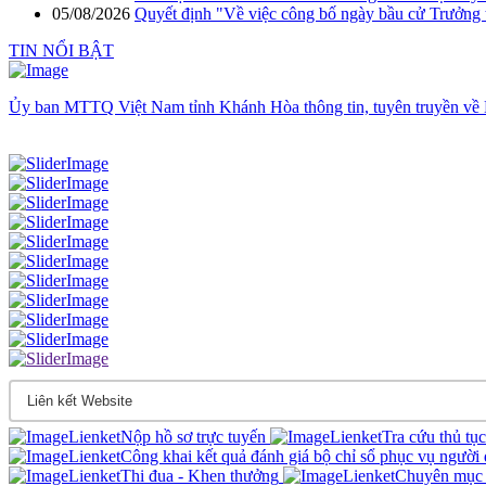
05/08/2026
Quyết định "Về việc công bố ngày bầu cử Trưởng 
TIN NỔI BẬT
Ủy ban MTTQ Việt Nam tỉnh Khánh Hòa thông tin, tuyên truyền về 
Nộp hồ sơ trực tuyến
Tra cứu thủ tụ
Công khai kết quả đánh giá bộ chỉ sổ phục vụ người
Thi đua - Khen thưởng
Chuyên mục 