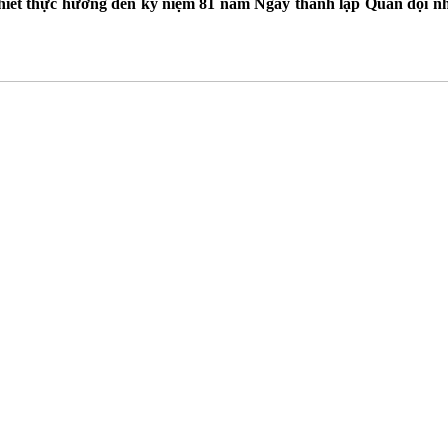
 thiết thực hướng đến kỷ niệm 81 năm Ngày thành lập Quân đội n