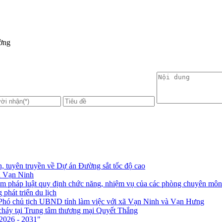
ường
 tuyên truyền về Dự án Đường sắt tốc độ cao
xã Vạn Ninh
hạm pháp luật quy định chức năng, nhiệm vụ của các phòng chuyên 
phát triển du lịch
Phó chủ tịch UBND tỉnh làm việc với xã Vạn Ninh và Vạn Hưng
cháy tại Trung tâm thương mại Quyết Thắng
2026 - 2031"