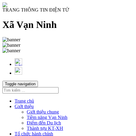
TRANG THÔNG TIN ĐIỆN TỬ
Xã Vạn Ninh
Toggle navigation
Trang chủ
Giới thiệu
Giới thiệu chung
Tiềm năng Vạn Ninh
Điểm đến Du lịch
Thành tựu KT-XH
Tổ chức hành chính