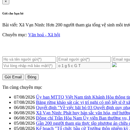
×
Gởi cho bạn bè
Bài viết: Xã Vạn Ninh: Hơn 200 người tham gia tổng vệ sinh môi tr
Chuyên mục:
Văn hoá - Xã hội
Gửi Email
Đóng
Tin cùng chuyên mục
07/08/2026
Ủy ban MTTQ Việt Nam tỉnh Khánh Hòa thông tin,
07/08/2026
Băng rừng khảo sát các vị trí nghi có mộ liệt sĩ ở 
06/08/2026
Quyết định "Về việc bãi bỏ 03 Quyết định quy p
06/08/2026
Xã Vạn Ninh: Phát huy bản sắc văn hóa, mở hướng 
06/08/2026
Đồng chí Trần Hòa Nam Ủy viên Ban thường vụ, 
05/08/2026
Gần 200 người tham gia thực tập phương án chữa 
05/08/2026
Kế hoạch "Tổ chức bầu cử Trưởng thôn nhiệm kỳ 