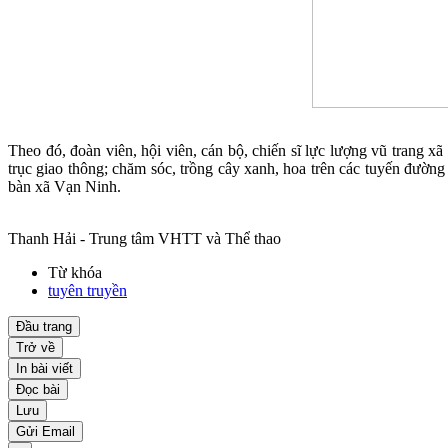
Theo đó, đoàn viên, hội viên, cán bộ, chiến sĩ lực lượng vũ trang xã
trục giao thông; chăm sóc, trồng cây xanh, hoa trên các tuyến đườn
bàn xã Vạn Ninh.
Thanh Hải - Trung tâm VHTT và Thể thao
Từ khóa
tuyên truyền
Đầu trang
Trở về
In bài viết
Đọc bài
Lưu
Gửi Email