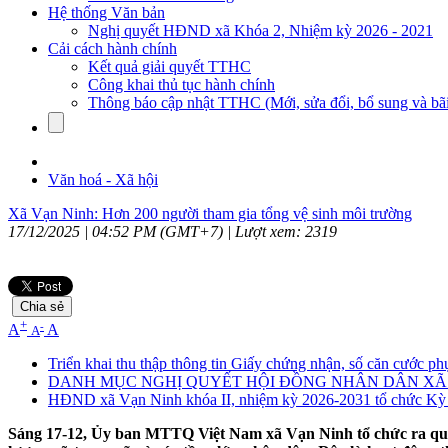
Hệ thống Văn bản
Nghị quyết HĐND xã Khóa 2, Nhiệm kỳ 2026 - 2021
Cải cách hành chính
Kết quả giải quyết TTHC
Công khai thủ tục hành chính
Thông báo cập nhật TTHC (Mới, sửa đổi, bổ sung và bãi
Văn hoá - Xã hội
Xã Vạn Ninh: Hơn 200 người tham gia tổng vệ sinh môi trường
17/12/2025 | 04:52 PM (GMT+7) |
Lượt xem: 2319
Chia sẻ
+
-
A
A
A
Triển khai thu thập thông tin Giấy chứng nhận, số căn cước phụ
DANH MỤC NGHỊ QUYẾT HỘI ĐỒNG NHÂN DÂN XÃ HỘ
HĐND xã Vạn Ninh khóa II, nhiệm kỳ 2026-2031 tổ chức Kỳ 
Sáng 17-12, Ủy ban MTTQ Việt Nam xã Vạn Ninh tổ chức ra quân tổ