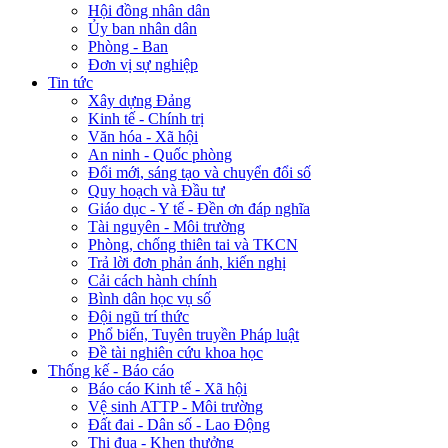
Hội đồng nhân dân
Ủy ban nhân dân
Phòng - Ban
Đơn vị sự nghiệp
Tin tức
Xây dựng Đảng
Kinh tế - Chính trị
Văn hóa - Xã hội
An ninh - Quốc phòng
Đổi mới, sáng tạo và chuyển đổi số
Quy hoạch và Đầu tư
Giáo dục - Y tế - Đền ơn đáp nghĩa
Tài nguyên - Môi trường
Phòng, chống thiên tai và TKCN
Trả lời đơn phản ánh, kiến nghị
Cải cách hành chính
Bình dân học vụ số
Đội ngũ trí thức
Phổ biến, Tuyên truyền Pháp luật
Đề tài nghiên cứu khoa học
Thống kế - Báo cáo
Báo cáo Kinh tế - Xã hội
Vệ sinh ATTP - Môi trường
Đất đai - Dân số - Lao Động
Thi đua - Khen thưởng