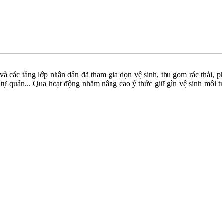
 và các tầng lớp nhân dân đã tham gia dọn vệ sinh, thu gom rác thải, p
g tự quản... Qua hoạt động nhằm nâng cao ý thức giữ gìn vệ sinh môi t