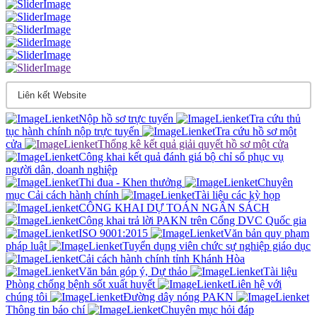
Nộp hồ sơ trực tuyến
Tra cứu thủ
tục hành chính nộp trực tuyến
Tra cứu hồ sơ một
cửa
Thống kê kết quả giải quyết hồ sơ một cửa
Công khai kết quả đánh giá bộ chỉ sổ phục vụ
người dân, doanh nghiệp
Thi đua - Khen thưởng
Chuyên
mục Cải cách hành chính
Tài liệu các kỳ họp
CÔNG KHAI DỰ TOÁN NGÂN SÁCH
Công khai trả lời PAKN trên Cổng DVC Quốc gia
ISO 9001:2015
Văn bản quy phạm
pháp luật
Tuyển dụng viên chức sự nghiệp giáo dục
Cải cách hành chính tỉnh Khánh Hòa
Văn bản góp ý, Dự thảo
Tài liệu
Phòng chống bệnh sốt xuất huyết
Liên hệ với
chúng tôi
Đường dây nóng PAKN
Thông tin báo chí
Chuyên mục hỏi đáp