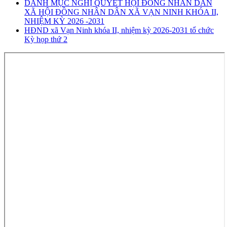
DANH MỤC NGHỊ QUYẾT HỘI ĐỒNG NHÂN DÂN
XÃ HỘI ĐỒNG NHÂN DÂN XÃ VẠN NINH KHÓA II,
NHIỆM KỲ 2026 -2031
HĐND xã Vạn Ninh khóa II, nhiệm kỳ 2026-2031 tổ chức
Kỳ họp thứ 2