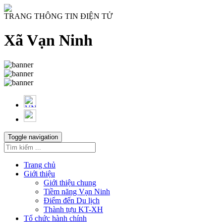
TRANG THÔNG TIN ĐIỆN TỬ
Xã Vạn Ninh
Toggle navigation
Trang chủ
Giới thiệu
Giới thiệu chung
Tiềm năng Vạn Ninh
Điểm đến Du lịch
Thành tựu KT-XH
Tổ chức hành chính