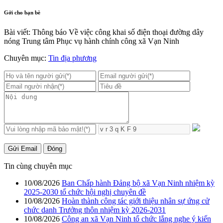
Gởi cho bạn bè
Bài viết: Thông báo Về việc công khai số điện thoại đường dây
nóng Trung tâm Phục vụ hành chính công xã Vạn Ninh
Chuyên mục:
Tin địa phương
Gửi Email
Đóng
Tin cùng chuyên mục
10/08/2026
Ban Chấp hành Đảng bộ xã Vạn Ninh nhiệm kỳ
2025-2030 tổ chức hội nghị chuyên đề
10/08/2026
Hoàn thành công tác giới thiệu nhân sự ứng cử
chức danh Trưởng thôn nhiệm kỳ 2026-2031
10/08/2026
Công an xã Vạn Ninh tổ chức lắng nghe ý kiến