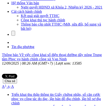
Hệ thống Văn bản
Nghị quyết HĐND xã Khóa 2, Nhiệm kỳ 2026 - 2021
Cải cách hành chính
Kết quả giải quyết TTHC
Công khai thủ tục hành chính
Thông báo cập nhật TTHC (Mới, sửa đổi, bổ sung và
bãi bỏ)
Tin địa phương
Thông báo Về việc công khai số điện thoại đường dây nóng Trung
tâm Phục vụ hành chính công xã Vạn Ninh
12/09/2025 | 08:26 AM (GMT+7) |
Lượt xem: 13585
Chia sẻ
+
-
A
A
A
Triển khai thu thập thông tin Giấy chứng nhận, số căn cước
phục vụ công tác đo đạc, lập bản đồ địa chính, lập hồ sơ địa
chính