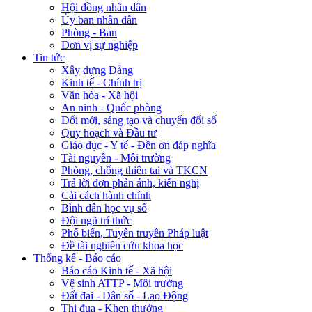
Hội đồng nhân dân
Ủy ban nhân dân
Phòng - Ban
Đơn vị sự nghiệp
Tin tức
Xây dựng Đảng
Kinh tế - Chính trị
Văn hóa - Xã hội
An ninh - Quốc phòng
Đổi mới, sáng tạo và chuyển đổi số
Quy hoạch và Đầu tư
Giáo dục - Y tế - Đền ơn đáp nghĩa
Tài nguyên - Môi trường
Phòng, chống thiên tai và TKCN
Trả lời đơn phản ánh, kiến nghị
Cải cách hành chính
Bình dân học vụ số
Đội ngũ trí thức
Phổ biến, Tuyên truyền Pháp luật
Đề tài nghiên cứu khoa học
Thống kế - Báo cáo
Báo cáo Kinh tế - Xã hội
Vệ sinh ATTP - Môi trường
Đất đai - Dân số - Lao Động
Thi đua - Khen thưởng