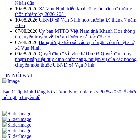
Nhân dân
10/08/2026
Xã Vạn Ninh triển khai công tác bầu cử trưởng
thôn nhiệm kỳ 2026-2031
10/08/2026
UBND xã Vạn Ninh họp thường kỳ tháng 7 năm
2026
07/08/2026
Ủy ban MTTQ Việt Nam tỉnh Khánh Hòa thông
tin, tuyên truyền về Dự án Đường sắt tốc độ cao
07/08/2026
Băng rừng khảo sát các vị trí nghi có mộ liệt sĩ ở
xã Vạn Ninh
06/08/2026
Quyết định "Về việc bãi bỏ 03 Quyết định quy
phạm pháp luật quy định chức năng, nhiệm vụ của các phòng
chuyên môn thuộc UBND xã Vạn Ninh"
TIN NỔI BẬT
Ban Chấp hành Đảng bộ xã Vạn Ninh nhiệm kỳ 2025-2030 tổ chức
hội nghị chuyên đề