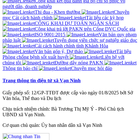
Công khai kết quả đánh giá bộ chỉ sổ phục vụ
người dân, doanh nghiệp
Thi đua - Khen thưởng
Chuyên
mục Cải cách hành chính
Tài liệu các kỳ họp
CÔNG KHAI DỰ TOÁN NGÂN SÁCH
Công khai trả lời PAKN trên Cổng DVC Quốc gia
ISO 9001:2015
Văn bản quy phạm
pháp luật
Tuyển dụng viên chức sự nghiệp giáo dục
Cải cách hành chính tỉnh Khánh Hòa
Văn bản góp ý, Dự thảo
Tài liệu
Phòng chống bệnh sốt xuất huyết
Liên hệ với
chúng tôi
Đường dây nóng PAKN
Thông tin báo chí
Chuyên mục hỏi đáp
Trang thông tin điện tử xã Vạn Ninh
Giấy phép số: 12/GP-TTĐT được cấp vào ngày 01/8/2025 bởi Sở
Văn hóa, Thể thao và Du lịch
Chịu trách nhiệm chính: Bà Trương Thị Mỹ Ý - Phó Chủ tịch
UBND xã Vạn Ninh.
Cơ quan chủ quản: Ủy ban nhân dân xã Vạn Ninh