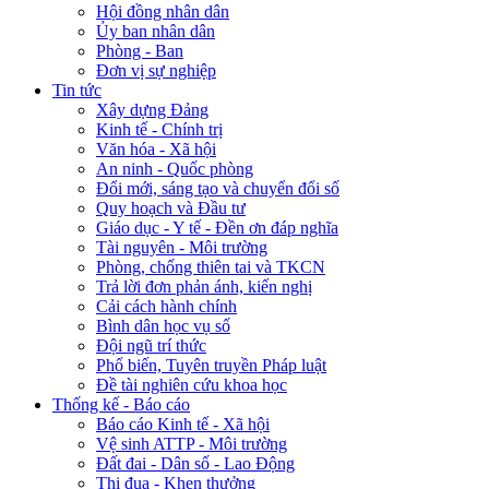
Hội đồng nhân dân
Ủy ban nhân dân
Phòng - Ban
Đơn vị sự nghiệp
Tin tức
Xây dựng Đảng
Kinh tế - Chính trị
Văn hóa - Xã hội
An ninh - Quốc phòng
Đổi mới, sáng tạo và chuyển đổi số
Quy hoạch và Đầu tư
Giáo dục - Y tế - Đền ơn đáp nghĩa
Tài nguyên - Môi trường
Phòng, chống thiên tai và TKCN
Trả lời đơn phản ánh, kiến nghị
Cải cách hành chính
Bình dân học vụ số
Đội ngũ trí thức
Phổ biến, Tuyên truyền Pháp luật
Đề tài nghiên cứu khoa học
Thống kế - Báo cáo
Báo cáo Kinh tế - Xã hội
Vệ sinh ATTP - Môi trường
Đất đai - Dân số - Lao Động
Thi đua - Khen thưởng