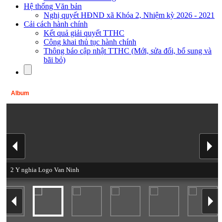
Hệ thống Văn bản
Nghị quyết HĐND xã Khóa 2, Nhiệm kỳ 2026 - 2021
Cải cách hành chính
Kết quả giải quyết TTHC
Công khai thủ tục hành chính
Thông báo cập nhật TTHC (Mới, sửa đổi, bổ sung và
bãi bỏ)
Album
2 Y nghia Logo Van Ninh