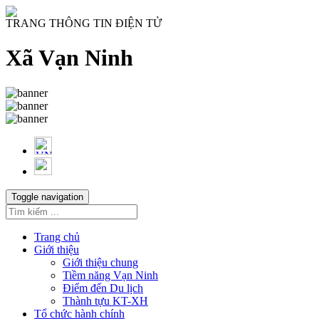
TRANG THÔNG TIN ĐIỆN TỬ
Xã Vạn Ninh
Toggle navigation
Trang chủ
Giới thiệu
Giới thiệu chung
Tiềm năng Vạn Ninh
Điểm đến Du lịch
Thành tựu KT-XH
Tổ chức hành chính