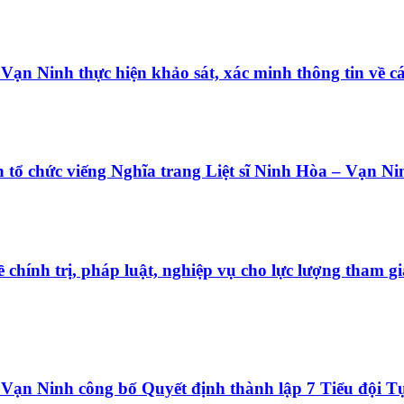
ạn Ninh thực hiện khảo sát, xác minh thông tin về các
 tổ chức viếng Nghĩa trang Liệt sĩ Ninh Hòa – Vạn Ni
chính trị, pháp luật, nghiệp vụ cho lực lượng tham gi
Vạn Ninh công bố Quyết định thành lập 7 Tiểu đội T