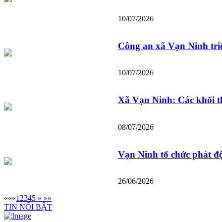
10/07/2026
Công an xã Vạn Ninh tri
10/07/2026
Xã Vạn Ninh: Các khối th
08/07/2026
Vạn Ninh tổ chức phát đ
26/06/2026
««
«
1
2
3
4
5
»
»»
TIN NỔI BẬT