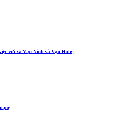
việc với xã Vạn Ninh và Vạn Hưng
 mạng