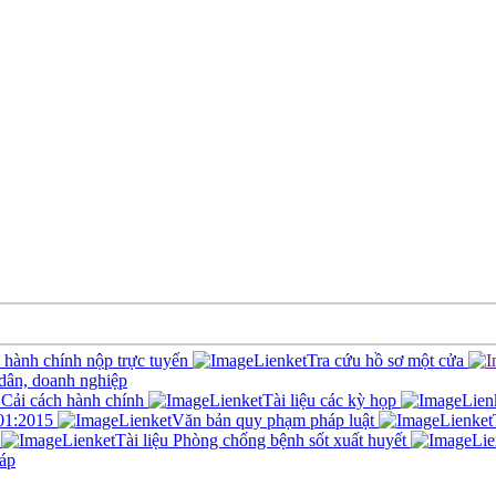
c hành chính nộp trực tuyến
Tra cứu hồ sơ một cửa
 dân, doanh nghiệp
Cải cách hành chính
Tài liệu các kỳ họp
01:2015
Văn bản quy phạm pháp luật
Tài liệu Phòng chống bệnh sốt xuất huyết
áp