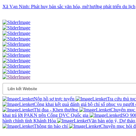
Xã Vạn Ninh: Phát huy bản sắc văn hóa, mở hướng phát triển du lịch
Nộp hồ sơ trực tuyến
Tra cứu thủ tụ
Công khai kết quả đánh giá bộ chỉ sổ phục vụ người
Thi đua - Khen thưởng
Chuyên mục 
khai trả lời PAKN trên Cổng DVC Quốc gia
ISO 90
hành chính tỉnh Khánh Hòa
Văn bản góp ý, Dự thảo
Thông tin báo chí
Chuyên mục hỏi đ