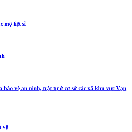
 mộ liệt sĩ
nh
a bảo vệ an ninh, trật tự ở cơ sở các xã khu vực Vạn
ự vệ