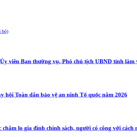
 bỏ)
y viên Ban thường vụ, Phó chủ tịch UBND tỉnh làm 
y hội Toàn dân bảo vệ an ninh Tổ quốc năm 2026
 chăm lo gia đình chính sách, người có công với cách