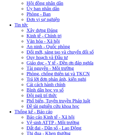
Hội đồng nhân dân
Ủy ban nhân dân
Phòng - Ban
Đơn vị sự nghiệp
Tin tức
Xây dựng Đảng
Kinh tế - Chính trị
Văn hóa - Xã hội
An ninh - Quốc phòng
Đổi mới, sáng tạo và chuyển đổi số
Quy hoạch và Đầu tư
Giáo dục - Y tế - Đền ơn đáp nghĩa
Tài nguyên - Môi trường
Phòng, chống thiên tai và TKCN
Trả lời đơn phản ánh, kiến nghị
Cải cách hành chính
Bình dân học vụ số
Đội ngũ trí thức
Phổ biến, Tuyên truyền Pháp luật
Đề tài nghiên cứu khoa học
Thống kế - Báo cáo
Báo cáo Kinh tế - Xã hội
Vệ sinh ATTP - Môi trường
Đất đai - Dân số - Lao Động
Thi đua - Khen thưởng