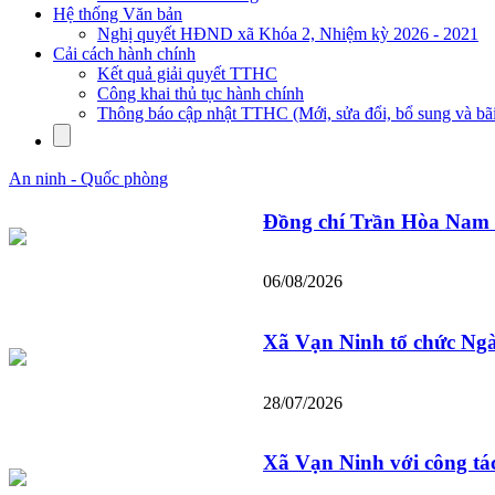
Hệ thống Văn bản
Nghị quyết HĐND xã Khóa 2, Nhiệm kỳ 2026 - 2021
Cải cách hành chính
Kết quả giải quyết TTHC
Công khai thủ tục hành chính
Thông báo cập nhật TTHC (Mới, sửa đổi, bổ sung và bãi
An ninh - Quốc phòng
Đồng chí Trần Hòa Nam Ủ
06/08/2026
Xã Vạn Ninh tổ chức Ngà
28/07/2026
Xã Vạn Ninh với công tác