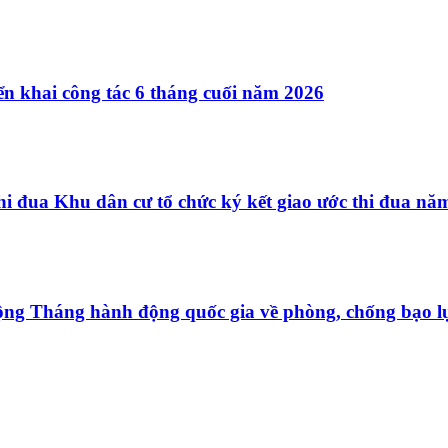
ển khai công tác 6 tháng cuối năm 2026
i đua Khu dân cư tổ chức ký kết giao ước thi đua nă
ộng Tháng hành động quốc gia về phòng, chống bạo l