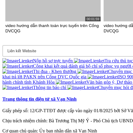
00:01:59
video hướng dẫn thanh toán trực tuyến trên Cổng
video hướng dẫ
DVCQG
DVCQG
Nộp hồ sơ trực tuyến
Tra cứu thủ tụ
Công khai kết quả đánh giá bộ chỉ sổ phục vụ người
Thi đua - Khen thưởng
Chuyên mục 
khai trả lời PAKN trên Cổng DVC Quốc gia
ISO 90
hành chính tỉnh Khánh Hòa
Văn bản góp ý, Dự thảo
Thông tin báo chí
Chuyên mục hỏi đ
Trang thông tin điện tử xã Vạn Ninh
Giấy phép số: 12/GP-TTĐT được cấp vào ngày 01/8/2025 bởi Sở Văn
Chịu trách nhiệm chính: Bà Trương Thị Mỹ Ý - Phó Chủ tịch UBND
Cơ quan chủ quản: Ủy ban nhân dân xã Vạn Ninh