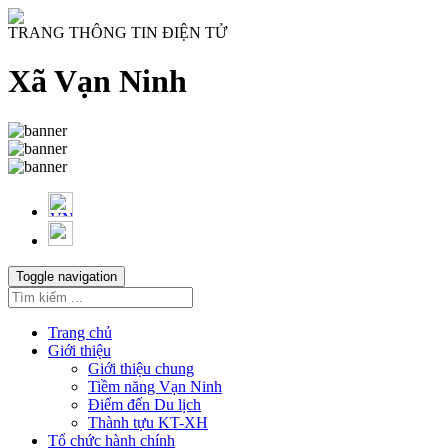
TRANG THÔNG TIN ĐIỆN TỬ
Xã Vạn Ninh
Toggle navigation
Trang chủ
Giới thiệu
Giới thiệu chung
Tiềm năng Vạn Ninh
Điểm đến Du lịch
Thành tựu KT-XH
Tổ chức hành chính