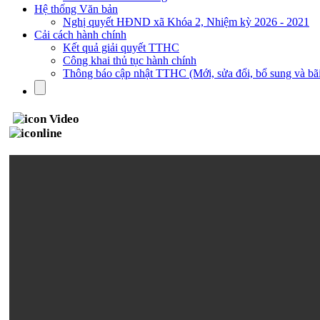
Hệ thống Văn bản
Nghị quyết HĐND xã Khóa 2, Nhiệm kỳ 2026 - 2021
Cải cách hành chính
Kết quả giải quyết TTHC
Công khai thủ tục hành chính
Thông báo cập nhật TTHC (Mới, sửa đổi, bổ sung và bãi
Video