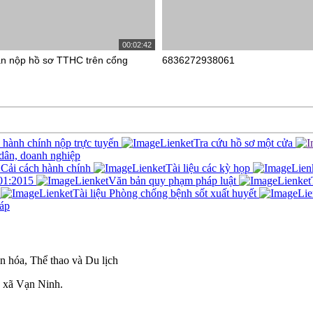
00:02:42
n nộp hồ sơ TTHC trên cổng
6836272938061
c hành chính nộp trực tuyến
Tra cứu hồ sơ một cửa
 dân, doanh nghiệp
Cải cách hành chính
Tài liệu các kỳ họp
01:2015
Văn bản quy phạm pháp luật
Tài liệu Phòng chống bệnh sốt xuất huyết
áp
 hóa, Thể thao và Du lịch
 xã Vạn Ninh.