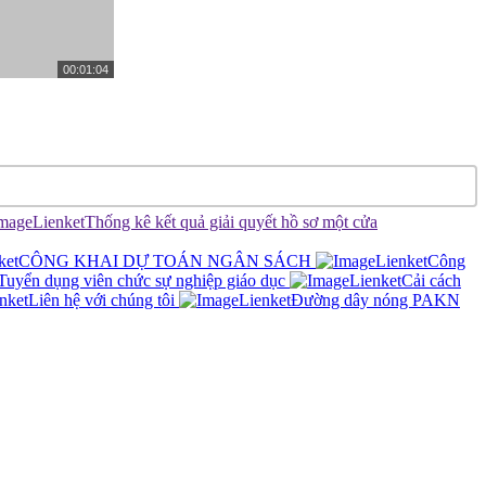
00:01:04
Thống kê kết quả giải quyết hồ sơ một cửa
CÔNG KHAI DỰ TOÁN NGÂN SÁCH
Công
Tuyển dụng viên chức sự nghiệp giáo dục
Cải cách
Liên hệ với chúng tôi
Đường dây nóng PAKN