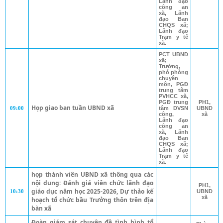
Lãnh đạo
công an
xã, Lãnh
đạo Ban
CHQS xã;
Lãnh đạo
Trạm y tế
xã.
PCT UBND
xã;
Trưởng,
phó phòng
chuyên
môn, PGĐ
trung tâm
PVHCC xã,
PGĐ trung
PH1,
Họp giao ban tuần UBND xã
09:00
tâm DVSN
UBND
công,
xã
Lãnh đạo
công an
xã, Lãnh
đạo Ban
CHQS xã;
Lãnh đạo
Trạm y tế
xã.
họp thành viên UBND xã thông qua các
nội dung: Đánh giá viên chức lãnh đạo
PH1,
giáo dục năm học 2025-2026, Dự thảo kế
10:30
UBND
xã
hoạch tổ chức bầu Trưởng thôn trên địa
bàn xã
Đoàn giám sát chuyên đề tình hình tổ