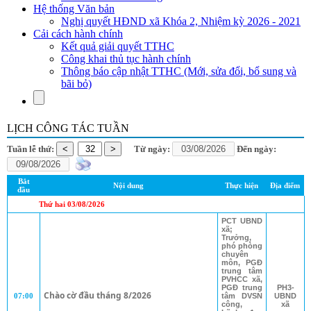
Hệ thống Văn bản
Nghị quyết HĐND xã Khóa 2, Nhiệm kỳ 2026 - 2021
Cải cách hành chính
Kết quả giải quyết TTHC
Công khai thủ tục hành chính
Thông báo cập nhật TTHC (Mới, sửa đổi, bổ sung và
bãi bỏ)
LỊCH CÔNG TÁC TUẦN
Tuần lễ thứ:
Từ ngày:
Đến ngày:
Bắt
Nội dung
Thực hiện
Địa điểm
đầu
Thứ hai 03/08/2026
PCT UBND
xã;
Trưởng,
phó phòng
chuyên
môn, PGĐ
trung tâm
PVHCC xã,
PGĐ trung
PH3-
Chào cờ đầu tháng 8/2026
07:00
tâm DVSN
UBND
công,
xã