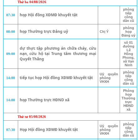
Thứ ba 04/08/2026
phòng
tiếp
họp Hội đồng XĐMĐ khuyết tật
07:30
công
dân cũ
phòng
họp Thường trực Đảng uỷ
08:00
Chị Ý
họp
Đảng uỷ
số 01
đường
dự thực tập phương án chữa cháy, cứu
Lê
nạn, cứu hộ tại Trung tâm thương mại
09:00
Hồng
Phong,
Quyết Thắng
xã Vạn
Ninh
phòng
Uỷ quyền
tiếp
tiếp tục họp Hội đồng XĐMĐ khuyết tật
14:00
phòng
công
VHXH
dân cũ
Phòng
họp
Thường
họp Thường trực HĐND xã
14:00
trực
HĐND
xã
Thứ tư 05/08/2026
phòng
Uỷ quyền
tiếp
Họp Hội đồng XĐMĐ khuyết tật
07:30
phòng
công
VHXH
dân cũ