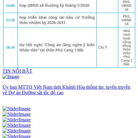
PH3,
họp UBND xã thường kỳ tháng 7/2026
14:00
UBND
xã
PH3,
họp triển khai công tác bầu cử Trưởng
15:30
UBND
thôn nhiệm kỳ 2026-2031
xã
Nhà
sinh
hoạt
cộng
dự Hội nghị “Công an lắng nghe ý kiến
đồng
18:30
Chị Ý
Nhân dân” tại thôn Phú Cang 1 Bắc
thôn
thôn
Phú
Cang 1
Bắc
TIN NỔI BẬT
Ủy ban MTTQ Việt Nam tỉnh Khánh Hòa thông tin, tuyên truyền
về Dự án Đường sắt tốc độ cao