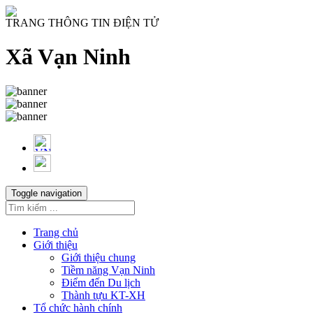
TRANG THÔNG TIN ĐIỆN TỬ
Xã Vạn Ninh
Toggle navigation
Trang chủ
Giới thiệu
Giới thiệu chung
Tiềm năng Vạn Ninh
Điểm đến Du lịch
Thành tựu KT-XH
Tổ chức hành chính