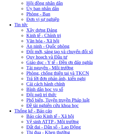
Hội đồng nhân dân
Ủy ban nhân dân
Phòng - Ban
Đơn vị sự nghiệp
Tin tức
Xây dựng Đảng
Kinh tế - Chính trị
Văn hóa - Xã hội
An ninh - Quốc phòng
Đổi mới, sáng tạo và chuyển đổi số
Quy hoạch và Đầu tư
Giáo dục - Y tế - Đền ơn đáp nghĩa
Tài nguyên - Môi trường
Phòng, chống thiên tai và TKCN
Trả lời đơn phản ánh, kiến nghị
Cải cách hành chính
Bình dân học vụ số
Đội ngũ trí thức
Phổ biến, Tuyên truyền Pháp luật
Đề tài nghiên cứu khoa học
Thống kế - Báo cáo
Báo cáo Kinh tế - Xã hội
Vệ sinh ATTP - Môi trường
Đất đai - Dân số - Lao Động
Thi đua - Khen thưởng