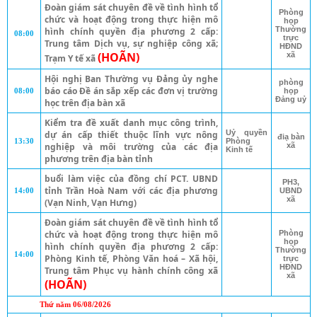
Đoàn giám sát chuyên đề về tình hình tổ
Phòng
chức và hoạt động trong thực hiện mô
họp
Thường
hình chính quyền địa phương 2 cấp:
08:00
trực
Trung tâm Dịch vụ, sự nghiệp công xã;
HĐND
(HOÃN)
xã
Trạm Y tế xã
Hội nghị Ban Thường vụ Đảng ủy nghe
phòng
báo cáo Đề án sắp xếp các đơn vị trường
08:00
họp
Đảng uỷ
học trên địa bàn xã
Kiểm tra đề xuất danh mục công trình,
Uỷ quyền
dự án cấp thiết thuộc lĩnh vực nông
điạ bàn
13:30
Phòng
nghiệp và môi trường của các địa
xã
Kinh tế
phương trên địa bàn tỉnh
buổi làm việc của đồng chí PCT. UBND
PH3,
tỉnh Trần Hoà Nam với các địa phương
14:00
UBND
xã
(Vạn Ninh, Vạn Hưng)
Đoàn giám sát chuyên đề về tình hình tổ
chức và hoạt động trong thực hiện mô
Phòng
họp
hình chính quyền địa phương 2 cấp:
Thường
14:00
Phòng Kinh tế, Phòng Văn hoá – Xã hội,
trực
HĐND
Trung tâm Phục vụ hành chính công xã
xã
(HOÃN)
Thứ năm 06/08/2026