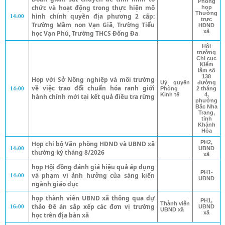
Phòng
chức và hoạt động trong thực hiện mô
họp
Thường
hình chính quyền địa phương 2 cấp:
14:00
trực
Trường Mầm non Vạn Giã, Trường Tiểu
HĐND
xã
học Vạn Phú, Trường THCS Đống Đa
Hội
trường
Chi cục
Kiểm
lâm số
138
Họp với Sở Nông nghiệp và môi trường
Uỷ quyền
đường
về việc trao đổi chuẩn hóa ranh giới
14:00
Phòng
2 tháng
Kinh tế
4,
hành chính mới tại kết quả điều tra rừng
phường
Bắc Nha
Trang,
tỉnh
Khánh
Hòa
PH2,
Họp chi bộ Văn phòng HĐND và UBND xã
14:00
UBND
thường kỳ tháng 8/2026
xã
họp Hội đồng đánh giá hiệu quả áp dụng
PH1-
và phạm vi ảnh hưởng của sáng kiến
14:00
UBND
ngành giáo dục
họp thành viên UBND xã thông qua dự
PH1,
Thành viên
thảo Đề án sắp xếp các đơn vị trường
16:00
UBND
UBND xã
xã
học trên địa bàn xã