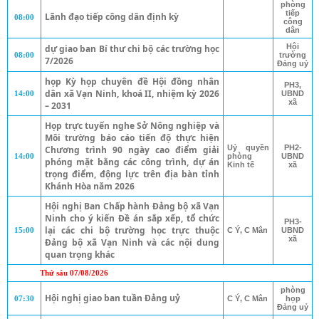
phòng
tiếp
Lãnh đạo tiếp công dân định kỳ
08:00
công
dân
Hội
dự giao ban Bí thư chi bộ các trường học
08:00
trường
7/2026
Đảng uỷ
họp Kỳ họp chuyên đề Hội đồng nhân
PH3,
dân xã Vạn Ninh, khoá II, nhiệm kỳ 2026
14:00
UBND
xã
– 2031
Họp trực tuyến nghe Sở Nông nghiệp và
Môi trường báo cáo tiến độ thực hiện
Uỷ quyền
PH2-
Chương trình 90 ngày cao điểm giải
14:00
phòng
UBND
phóng mặt bằng các công trình, dự án
Kinh tế
xã
trọng điểm, động lực trên địa bàn tỉnh
Khánh Hòa năm 2026
Hội nghị Ban Chấp hành Đảng bộ xã Vạn
Ninh cho ý kiến Đề án sắp xếp, tổ chức
PH3-
lại các chi bộ trường học trực thuộc
15:00
C Ý, C Mân
UBND
xã
Đảng bộ xã Vạn Ninh và các nội dung
quan trọng khác
Thứ sáu 07/08/2026
phòng
Hội nghị giao ban tuần Đảng uỷ
07:30
C Ý, C Mân
họp
Đảng uỷ