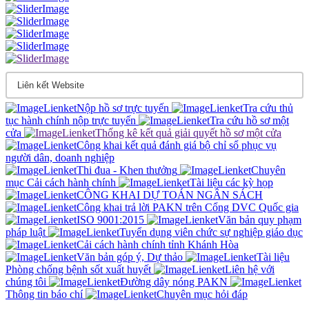
Nộp hồ sơ trực tuyến
Tra cứu thủ
tục hành chính nộp trực tuyến
Tra cứu hồ sơ một
cửa
Thống kê kết quả giải quyết hồ sơ một cửa
Công khai kết quả đánh giá bộ chỉ sổ phục vụ
người dân, doanh nghiệp
Thi đua - Khen thưởng
Chuyên
mục Cải cách hành chính
Tài liệu các kỳ họp
CÔNG KHAI DỰ TOÁN NGÂN SÁCH
Công khai trả lời PAKN trên Cổng DVC Quốc gia
ISO 9001:2015
Văn bản quy phạm
pháp luật
Tuyển dụng viên chức sự nghiệp giáo dục
Cải cách hành chính tỉnh Khánh Hòa
Văn bản góp ý, Dự thảo
Tài liệu
Phòng chống bệnh sốt xuất huyết
Liên hệ với
chúng tôi
Đường dây nóng PAKN
Thông tin báo chí
Chuyên mục hỏi đáp