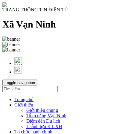
TRANG THÔNG TIN ĐIỆN TỬ
Xã Vạn Ninh
Toggle navigation
Trang chủ
Giới thiệu
Giới thiệu chung
Tiềm năng Vạn Ninh
Điểm đến Du lịch
Thành tựu KT-XH
Tổ chức hành chính