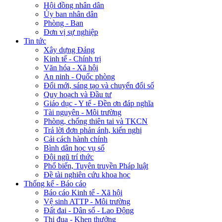
Hội đồng nhân dân
Ủy ban nhân dân
Phòng - Ban
Đơn vị sự nghiệp
Tin tức
Xây dựng Đảng
Kinh tế - Chính trị
Văn hóa - Xã hội
An ninh - Quốc phòng
Đổi mới, sáng tạo và chuyển đổi số
Quy hoạch và Đầu tư
Giáo dục - Y tế - Đền ơn đáp nghĩa
Tài nguyên - Môi trường
Phòng, chống thiên tai và TKCN
Trả lời đơn phản ánh, kiến nghị
Cải cách hành chính
Bình dân học vụ số
Đội ngũ trí thức
Phổ biến, Tuyên truyền Pháp luật
Đề tài nghiên cứu khoa học
Thống kế - Báo cáo
Báo cáo Kinh tế - Xã hội
Vệ sinh ATTP - Môi trường
Đất đai - Dân số - Lao Động
Thi đua - Khen thưởng