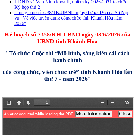
HĐND xã Vạn Ninh khóa II, nhiệm kỳ 2026-2031 tổ chức
Kỳ họp thứ 2
Thông báo số 5238/TB-UBND ngày 05/6/2026 của Sở Nội
vụ "Về việc tuyển dụng công chức tỉnh Khánh Hòa năm
2026"
Kế hoạch số 7358/KH-UBND
ngày 08/6/2026 của
UBND tỉnh Khánh Hòa
"Tổ chức Cuộc thi “Mô hình, sáng kiến cải cách
hành chính
của công chức, viên chức trẻ” tỉnh Khánh Hòa lần
thứ 7 - năm 2026"