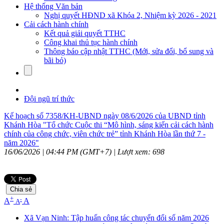
Hệ thống Văn bản
Nghị quyết HĐND xã Khóa 2, Nhiệm kỳ 2026 - 2021
Cải cách hành chính
Kết quả giải quyết TTHC
Công khai thủ tục hành chính
Thông báo cập nhật TTHC (Mới, sửa đổi, bổ sung và
bãi bỏ)
Đội ngũ trí thức
Kế hoạch số 7358/KH-UBND ngày 08/6/2026 của UBND tỉnh
Khánh Hòa "Tổ chức Cuộc thi “Mô hình, sáng kiến cải cách hành
chính của công chức, viên chức trẻ” tỉnh Khánh Hòa lần thứ 7 -
năm 2026"
16/06/2026 | 04:44 PM (GMT+7) |
Lượt xem: 698
Chia sẻ
+
-
A
A
A
Xã Vạn Ninh: Tập huấn công tác chuyển đổi số năm 2026