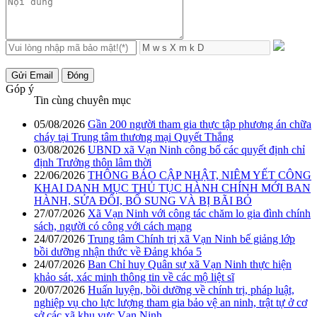
Gửi Email
Đóng
Góp ý
Tin cùng chuyên mục
05/08/2026
Gần 200 người tham gia thực tập phương án chữa
cháy tại Trung tâm thương mại Quyết Thắng
03/08/2026
UBND xã Vạn Ninh công bố các quyết định chỉ
định Trưởng thôn lâm thời
22/06/2026
THÔNG BÁO CẬP NHẬT, NIÊM YẾT CÔNG
KHAI DANH MỤC THỦ TỤC HÀNH CHÍNH MỚI BAN
HÀNH, SỬA ĐỔI, BỔ SUNG VÀ BỊ BÃI BỎ
27/07/2026
Xã Vạn Ninh với công tác chăm lo gia đình chính
sách, người có công với cách mạng
24/07/2026
Trung tâm Chính trị xã Vạn Ninh bế giảng lớp
bồi dưỡng nhận thức về Đảng khóa 5
24/07/2026
Ban Chỉ huy Quân sự xã Vạn Ninh thực hiện
khảo sát, xác minh thông tin về các mộ liệt sĩ
20/07/2026
Huấn luyện, bồi dưỡng về chính trị, pháp luật,
nghiệp vụ cho lực lượng tham gia bảo vệ an ninh, trật tự ở cơ
sở các xã khu vực Vạn Ninh