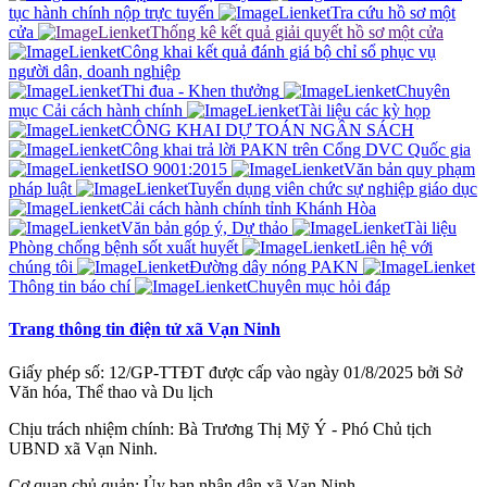
tục hành chính nộp trực tuyến
Tra cứu hồ sơ một
cửa
Thống kê kết quả giải quyết hồ sơ một cửa
Công khai kết quả đánh giá bộ chỉ sổ phục vụ
người dân, doanh nghiệp
Thi đua - Khen thưởng
Chuyên
mục Cải cách hành chính
Tài liệu các kỳ họp
CÔNG KHAI DỰ TOÁN NGÂN SÁCH
Công khai trả lời PAKN trên Cổng DVC Quốc gia
ISO 9001:2015
Văn bản quy phạm
pháp luật
Tuyển dụng viên chức sự nghiệp giáo dục
Cải cách hành chính tỉnh Khánh Hòa
Văn bản góp ý, Dự thảo
Tài liệu
Phòng chống bệnh sốt xuất huyết
Liên hệ với
chúng tôi
Đường dây nóng PAKN
Thông tin báo chí
Chuyên mục hỏi đáp
Trang thông tin điện tử xã Vạn Ninh
Giấy phép số: 12/GP-TTĐT được cấp vào ngày 01/8/2025 bởi Sở
Văn hóa, Thể thao và Du lịch
Chịu trách nhiệm chính: Bà Trương Thị Mỹ Ý - Phó Chủ tịch
UBND xã Vạn Ninh.
Cơ quan chủ quản: Ủy ban nhân dân xã Vạn Ninh