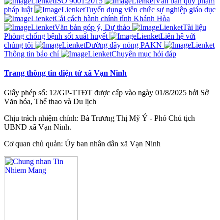
ISO 9001:2015
Văn bản quy phạm
pháp luật
Tuyển dụng viên chức sự nghiệp giáo dục
Cải cách hành chính tỉnh Khánh Hòa
Văn bản góp ý, Dự thảo
Tài liệu
Phòng chống bệnh sốt xuất huyết
Liên hệ với
chúng tôi
Đường dây nóng PAKN
Thông tin báo chí
Chuyên mục hỏi đáp
Trang thông tin điện tử xã Vạn Ninh
Giấy phép số: 12/GP-TTĐT được cấp vào ngày 01/8/2025 bởi Sở
Văn hóa, Thể thao và Du lịch
Chịu trách nhiệm chính: Bà Trương Thị Mỹ Ý - Phó Chủ tịch
UBND xã Vạn Ninh.
Cơ quan chủ quản: Ủy ban nhân dân xã Vạn Ninh