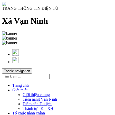
TRANG THÔNG TIN ĐIỆN TỬ
Xã Vạn Ninh
Toggle navigation
Trang chủ
Giới thiệu
Giới thiệu chung
Tiềm năng Vạn Ninh
Điểm đến Du lịch
Thành tựu KT-XH
Tổ chức hành chính