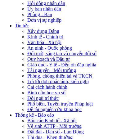
Hội đồng nhân dân
Ủy ban nhân dân
Phòng - Ban
Đơn vị sự nghiệp
Tin tức
Xây dựng Đảng
Kinh tế - Chính trị
Văn hóa - Xã hội
An ninh - Quốc phòng
Đổi mới, sáng tạo và chuyển đổi số
Quy hoạch và Đầu tư
Giáo dục - Y tế - Đền ơn đáp nghĩa
Tài nguyên - Môi trường
Phòng, chống thiên tai và TKCN
Trả lời đơn phản ánh, kiến nghị
Cải cách hành chính
Bình dân học vụ số
Đội ngũ trí thức
Phổ biến, Tuyên truyền Pháp luật
Đề tài nghiên cứu khoa học
Thống kế - Báo cáo
Báo cáo Kinh tế - Xã hội
Vệ sinh ATTP - Môi trường
Đất đai - Dân số - Lao Động
Thi đua - Khen thưởng