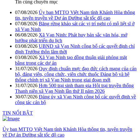
Tin cùng chuyên mục
07/08/2026
Ủy ban MTTQ Việt Nam tỉnh Khánh Hòa thông
tin, tuyên truyền về Dự án Đường sắt tốc độ cao
07/08/2026
Băng rừng khảo sát các vị trí nghi có mộ liệt sĩ ở
xã Vạn Ninh
06/08/2026
Xã Vạn Ninh: Phát huy bản sắc văn hóa, mở
hướng phát triển du lịch
03/08/2026
UBND xã Vạn Ninh công bố các quyết định chỉ
định Trưởng thôn lâm thời
03/08/2026
Xã Vạn Ninh tạo đồng thuận giải phóng mặt
bằng trong các dự án
31/07/2026
Quy định chuẩn mực đạo đức cách mạng của cán
bộ, đảng viên, công chức, viên chức thuộc Đảng bộ và hệ
thống chính trị xã Vạn Ninh trong giai đoạn mới
31/07/2026
Hơn 500 trại sinh tham gia Hội trại truyền thống
Thanh niên xã Vạn Ninh lần thứ II năm 2026
30/07/2026
Đảng ủy xã Vạn Ninh công bố các quyết định về
công tác cán bộ
TIN NỔI BẬT
Ủy ban MTTQ Việt Nam tỉnh Khánh Hòa thông tin, tuyên truyền
về Dự án Đường sắt tốc độ cao