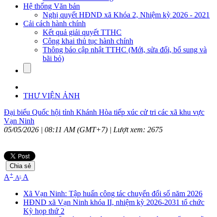
Hệ thống Văn bản
Nghị quyết HĐND xã Khóa 2, Nhiệm kỳ 2026 - 2021
Cải cách hành chính
Kết quả giải quyết TTHC
Công khai thủ tục hành chính
Thông báo cập nhật TTHC (Mới, sửa đổi, bổ sung và
bãi bỏ)
THƯ VIỆN ẢNH
Đại biểu Quốc hội tỉnh Khánh Hòa tiếp xúc cử tri các xã khu vực
Vạn Ninh
05/05/2026 | 08:11 AM (GMT+7) |
Lượt xem: 2675
Chia sẻ
+
-
A
A
A
Xã Vạn Ninh: Tập huấn công tác chuyển đổi số năm 2026
HĐND xã Vạn Ninh khóa II, nhiệm kỳ 2026-2031 tổ chức
Kỳ họp thứ 2