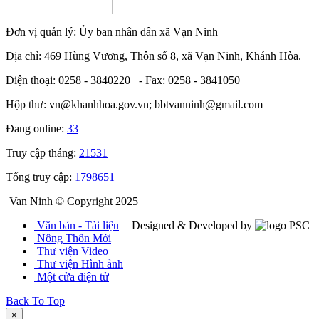
Đơn vị quản lý: Ủy ban nhân dân xã Vạn Ninh
Địa chỉ: 469 Hùng Vương, Thôn số 8, xã Vạn Ninh, Khánh Hòa.
Điện thoại: 0258 - 3840220 - Fax: 0258 - 3841050
Hộp thư: vn@khanhhoa.gov.vn; bbtvanninh@gmail.com
Đang online:
33
Truy cập tháng:
21531
Tổng truy cập:
1798651
Van Ninh © Copyright 2025
Văn bản - Tài liệu
Designed & Developed by
Nông Thôn Mới
Thư viện Video
Thư viện Hình ảnh
Một cửa điện tử
Back To Top
×