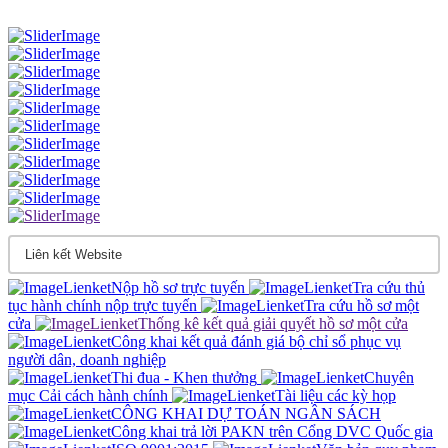
Nộp hồ sơ trực tuyến
Tra cứu thủ
tục hành chính nộp trực tuyến
Tra cứu hồ sơ một
cửa
Thống kê kết quả giải quyết hồ sơ một cửa
Công khai kết quả đánh giá bộ chỉ sổ phục vụ
người dân, doanh nghiệp
Thi đua - Khen thưởng
Chuyên
mục Cải cách hành chính
Tài liệu các kỳ họp
CÔNG KHAI DỰ TOÁN NGÂN SÁCH
Công khai trả lời PAKN trên Cổng DVC Quốc gia