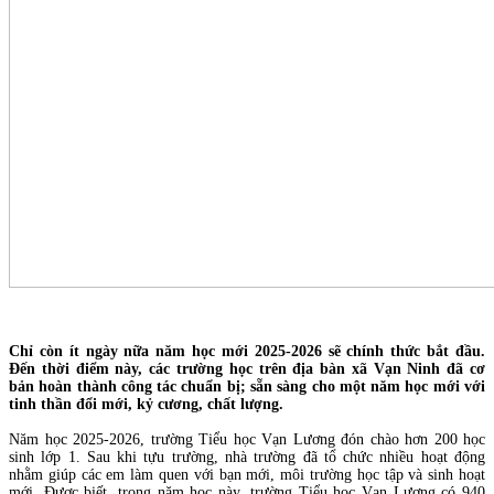
Chỉ còn ít ngày nữa năm học mới 2025-2026 sẽ chính thức bắt đầu.
Đến thời điểm này, các trường học trên địa bàn xã Vạn Ninh đã cơ
bản hoàn thành công tác chuẩn bị; sẵn sàng cho một năm học mới với
tinh thần đổi mới, kỷ cương, chất lượng.
Năm học 2025-2026, trường Tiểu học Vạn Lương đón chào hơn 200 học
sinh lớp 1. Sau khi tựu trường, nhà trường đã tổ chức nhiều hoạt động
nhằm giúp các em làm quen với bạn mới, môi trường học tập và sinh hoạt
mới. Được biết, trong năm học này, trường Tiểu học Vạn Lương có 940