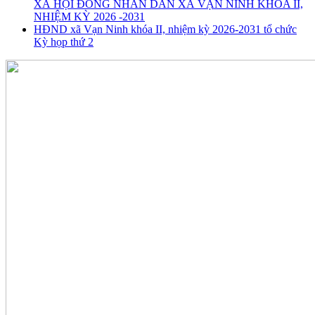
XÃ HỘI ĐỒNG NHÂN DÂN XÃ VẠN NINH KHÓA II,
NHIỆM KỲ 2026 -2031
HĐND xã Vạn Ninh khóa II, nhiệm kỳ 2026-2031 tổ chức
Kỳ họp thứ 2