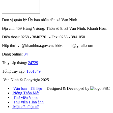
Đơn vị quản lý: Ủy ban nhân dân xã Vạn Ninh
Địa chỉ: 469 Hùng Vương, Thôn số 8, xã Vạn Ninh, Khánh Hòa.
Điện thoại: 0258 - 3840220 - Fax: 0258 - 3841050
Hộp thư: vn@khanhhoa.gov.vn; bbtvanninh@gmail.com
Đang online:
34
Truy cập tháng:
24729
Tổng truy cập:
1801849
Van Ninh © Copyright 2025
Văn bản - Tài liệu
Designed & Developed by
Nông Thôn Mới
Thư viện Video
Thư viện Hình ảnh
Một cửa điện tử