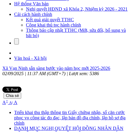
Hệ thống Văn bản
Nghị quyết HĐND xã Khóa 2, Nhiệm kỳ 2026 - 2021
Cải cách hành chính
Kết quả giải quyết TTHC
Công khai thủ tục hành chính
Thông báo cập nhật TTHC (Mới, sửa đổi, bổ sung và
bãi bỏ)
Văn hoá - Xã hội
Xã Vạn Ninh sẵn sàng bước vào năm học mới 2025-2026
02/09/2025 | 11:37 AM (GMT+7) |
Lượt xem: 5386
Chia sẻ
+
-
A
A
A
Triển khai thu thập thông tin Giấy chứng nhận, số căn cước
phục vụ công tác đo đạc, lập bản đồ địa chính, lập hồ sơ địa
chính
DANH MỤC NGHỊ QUYẾT HỘI ĐỒNG NHÂN DÂN