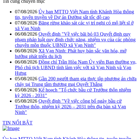
Tin cùng chuyên mục
07/08/2026
Ủy ban MTTQ Việt Nam tỉnh Khánh Hòa thông
tin, tuyên truyền về Dự án Đường sắt tốc độ cao
07/08/2026
Băng rừng khảo sát các vị trí nghi có mộ liệt sĩ ở
xã Vạn Ninh
06/08/2026
Quyết định "Về việc bãi bỏ 03 Quyết định quy
phạm pháp luật quy định chức năng, nhiệm vụ của các phòng
chuyên môn thuộc UBND xã Vạn Ninh"
06/08/2026
Xã Vạn Ninh: Phát huy bản sắc văn hóa, mở
hướng phát triển du lịch
06/08/2026
Đồng chí Trần Hòa Nam Ủy viên Ban thường vụ,
Phó chủ tịch UBND tỉnh làm việc với xã Vạn Ninh và Vạn
Hưng
05/08/2026
Gần 200 người tham gia thực tập phương án chữa
cháy tại Trung tâm thương mại Quyết Thắng
05/08/2026
Kế hoạch "Tổ chức bầu cử Trưởng thôn nhiệm
kỳ 2026 - 2031"
05/08/2026
Quyết định "Về việc công bố ngày bầu cử
Trưởng thôn, nhiệm kỳ 2026 – 2031 trên địa bàn xã Vạn
Ninh"
TIN NỔI BẬT
Ủy ban MTTQ Việt Nam tỉnh Khánh Hòa thông tin, tuyên truyền