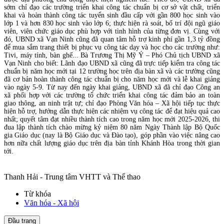
sớm chỉ đạo các trường triển khai công tác chuẩn bị cơ sở vật chất, triển
khai và hoàn thành công tác tuyển sinh đầu cấp với gần 800 học sinh vào
lớp 1 và hơn 830 học sinh vào lớp 6; thực hiện rà soát, bố trí đội ngũ giáo
viên, viên chức giáo dục phù hợp với tình hình của từng đơn vị. Cùng với
đó, UBND xã Vạn Ninh cũng đã quan tâm hỗ trợ kinh phí gần 1,3 tỷ đồng
để mua sắm trang thiết bị phục vụ công tác dạy và học cho các trường như:
Tivi, máy tính, bàn ghế... Bà Trương Thị Mỹ Ý – Phó Chủ tịch UBND xã
Vạn Ninh cho biết: Lãnh đạo UBND xã cũng đã trực tiếp kiểm tra công tác
chuẩn bị năm học mới tại 12 trường học trên địa bàn xã và các trường cũng
đã cơ bản hoàn thành công tác chuẩn bị cho năm học mới và lễ khai giảng
vào ngày 5-9. Từ nay đến ngày khai giảng, UBND xã đã chỉ đạo Công an
xã phối hợp với các trường tổ chức triển khai công tác đảm bảo an toàn
giao thông, an ninh trật tự; chỉ đạo Phòng Văn hóa – Xã hội tiếp tục thực
hiện hỗ trợ, hướng dẫn thực hiện các nhiệm vụ công tác để đạt hiệu quả cao
nhất; quyết tâm đạt nhiều thành tích cao trong năm học mới 2025-2026, thi
đua lập thành tích chào mừng kỷ niệm 80 năm Ngày Thành lập Bộ Quốc
gia Giáo dục (nay là Bộ Giáo dục và Đào tạo), góp phần vào việc nâng cao
hơn nữa chất lượng giáo dục trên địa bàn tỉnh Khánh Hòa trong thời gian
tới.
Thanh Hải - Trung tâm VHTT và Thể thao
Từ khóa
Văn hóa - Xã hội
Đầu trang