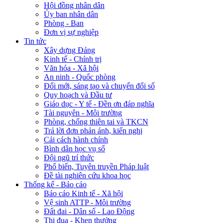
Hội đồng nhân dân
Ủy ban nhân dân
Phòng - Ban
Đơn vị sự nghiệp
Tin tức
Xây dựng Đảng
Kinh tế - Chính trị
Văn hóa - Xã hội
An ninh - Quốc phòng
Đổi mới, sáng tạo và chuyển đổi số
Quy hoạch và Đầu tư
Giáo dục - Y tế - Đền ơn đáp nghĩa
Tài nguyên - Môi trường
Phòng, chống thiên tai và TKCN
Trả lời đơn phản ánh, kiến nghị
Cải cách hành chính
Bình dân học vụ số
Đội ngũ trí thức
Phổ biến, Tuyên truyền Pháp luật
Đề tài nghiên cứu khoa học
Thống kế - Báo cáo
Báo cáo Kinh tế - Xã hội
Vệ sinh ATTP - Môi trường
Đất đai - Dân số - Lao Động
Thi đua - Khen thưởng