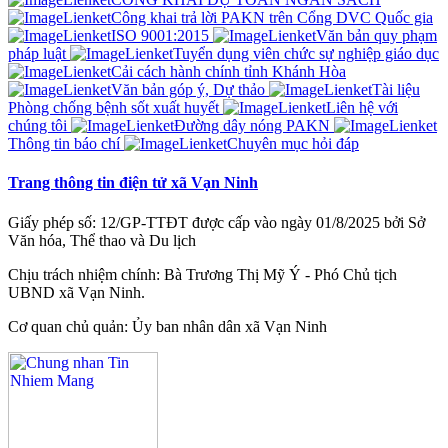
Công khai trả lời PAKN trên Cổng DVC Quốc gia
ISO 9001:2015
Văn bản quy phạm
pháp luật
Tuyển dụng viên chức sự nghiệp giáo dục
Cải cách hành chính tỉnh Khánh Hòa
Văn bản góp ý, Dự thảo
Tài liệu
Phòng chống bệnh sốt xuất huyết
Liên hệ với
chúng tôi
Đường dây nóng PAKN
Thông tin báo chí
Chuyên mục hỏi đáp
Trang thông tin điện tử xã Vạn Ninh
Giấy phép số: 12/GP-TTĐT được cấp vào ngày 01/8/2025 bởi Sở
Văn hóa, Thể thao và Du lịch
Chịu trách nhiệm chính: Bà Trương Thị Mỹ Ý - Phó Chủ tịch
UBND xã Vạn Ninh.
Cơ quan chủ quản: Ủy ban nhân dân xã Vạn Ninh