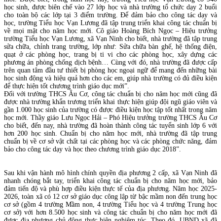
học sinh, được biên chế vào 27 lớp học và nhà trường tổ chức dạy 2 buổi
cho toàn bộ các lớp tại 3 điểm trường. Để đảm bảo cho công tác dạy và
học, trường Tiểu học Vạn Lương đã tập trung triển khai công tác chuẩn bị
về mọi mặt cho năm học mới. Cô giáo Hoàng Bích Ngọc – Hiệu trưởng
trường Tiểu học Vạn Lương, xã Vạn Ninh cho biết, nhà trường đã tập trung
sửa chữa, chỉnh trang trường, lớp như: Sửa chữa bàn ghế, hệ thống điện,
quạt ở các phòng học, trang bị ti vi cho các phòng học, xây dựng các
phương án phòng chống dịch bệnh… Cùng với đó, nhà trường đã được cấp
trên quan tâm đầu tư thiết bị phòng học ngoại ngữ để mang đến những bài
học sinh động và hiệu quả hơn cho các em, giúp nhà trường có đủ điều kiện
để thực hiện tốt chương trình giáo dục mới”.
Đối với trường THCS Âu Cơ, công tác chuẩn bị cho năm học mới cũng đã
được nhà trường khẩn trương triển khai thực hiện giúp đội ngũ giáo viên và
gần 1.000 học sinh của trường có được điều kiện học tập tốt nhất trong năm
học mới. Thầy giáo Lưu Ngọc Hải – Phó Hiệu trưởng trường THCS Âu Cơ
cho biết, đến nay, nhà trường đã hoàn thành công tác tuyển sinh lớp 6 với
hơn 200 học sinh. Chuẩn bị cho năm học mới, nhà trường đã tập trung
chuẩn bị về cơ sở vật chất tại các phòng học và các phòng chức năng, đảm
bảo cho công tác dạy và học theo chương trình giáo dục 2018”.
Sau khi vận hành mô hình chính quyền địa phương 2 cấp, xã Vạn Ninh đã
nhanh chóng bắt tay, triển khai công tác chuẩn bị cho năm học mới, bảo
đảm tiến độ và phù hợp điều kiện thực tế của địa phương. Năm học 2025-
2026, toàn xã có 12 cơ sở giáo dục công lập từ bậc mầm non đến trung học
cơ sở (gồm 4 trường Mầm non, 4 trường Tiểu học và 4 trường Trung học
cơ sở) với hơn 8.500 học sinh và công tác chuẩn bị cho năm học mới đã
được địa phương chủ động thực hiện nghiêm túc. Theo đó, UBND xã đã