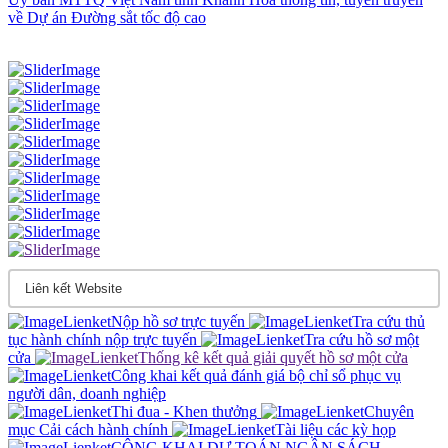
về Dự án Đường sắt tốc độ cao
Nộp hồ sơ trực tuyến
Tra cứu thủ
tục hành chính nộp trực tuyến
Tra cứu hồ sơ một
cửa
Thống kê kết quả giải quyết hồ sơ một cửa
Công khai kết quả đánh giá bộ chỉ sổ phục vụ
người dân, doanh nghiệp
Thi đua - Khen thưởng
Chuyên
mục Cải cách hành chính
Tài liệu các kỳ họp
CÔNG KHAI DỰ TOÁN NGÂN SÁCH