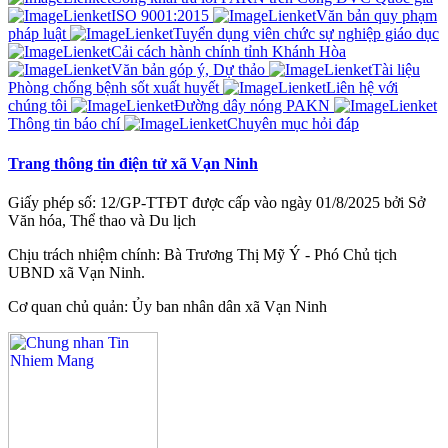
ISO 9001:2015
Văn bản quy phạm
pháp luật
Tuyển dụng viên chức sự nghiệp giáo dục
Cải cách hành chính tỉnh Khánh Hòa
Văn bản góp ý, Dự thảo
Tài liệu
Phòng chống bệnh sốt xuất huyết
Liên hệ với
chúng tôi
Đường dây nóng PAKN
Thông tin báo chí
Chuyên mục hỏi đáp
Trang thông tin điện tử xã Vạn Ninh
Giấy phép số: 12/GP-TTĐT được cấp vào ngày 01/8/2025 bởi Sở
Văn hóa, Thể thao và Du lịch
Chịu trách nhiệm chính: Bà Trương Thị Mỹ Ý - Phó Chủ tịch
UBND xã Vạn Ninh.
Cơ quan chủ quản: Ủy ban nhân dân xã Vạn Ninh