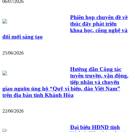
06/07/2026
Phiên họp chuyên đề về
thúc đẩy phát triển
khoa học, công nghệ và
đổi mới sáng tạo
25/06/2026
Hướng dẫn Công tác
tuyên truyền, vận động,
tiếp nhận và chuyển
giao nguồn ủng hộ “Quỹ vì biển, đảo Việt Nam”
trên địa bàn tỉnh Khánh Hòa
22/06/2026
Đại biểu HĐND tỉnh