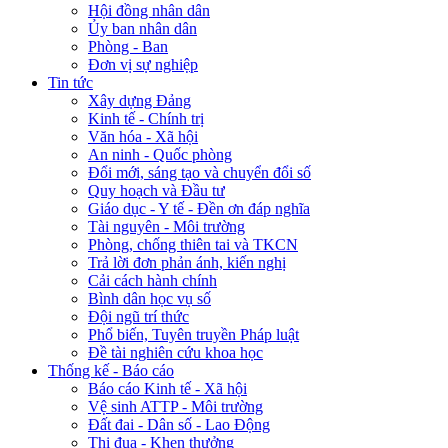
Hội đồng nhân dân
Ủy ban nhân dân
Phòng - Ban
Đơn vị sự nghiệp
Tin tức
Xây dựng Đảng
Kinh tế - Chính trị
Văn hóa - Xã hội
An ninh - Quốc phòng
Đổi mới, sáng tạo và chuyển đổi số
Quy hoạch và Đầu tư
Giáo dục - Y tế - Đền ơn đáp nghĩa
Tài nguyên - Môi trường
Phòng, chống thiên tai và TKCN
Trả lời đơn phản ánh, kiến nghị
Cải cách hành chính
Bình dân học vụ số
Đội ngũ trí thức
Phổ biến, Tuyên truyền Pháp luật
Đề tài nghiên cứu khoa học
Thống kế - Báo cáo
Báo cáo Kinh tế - Xã hội
Vệ sinh ATTP - Môi trường
Đất đai - Dân số - Lao Động
Thi đua - Khen thưởng