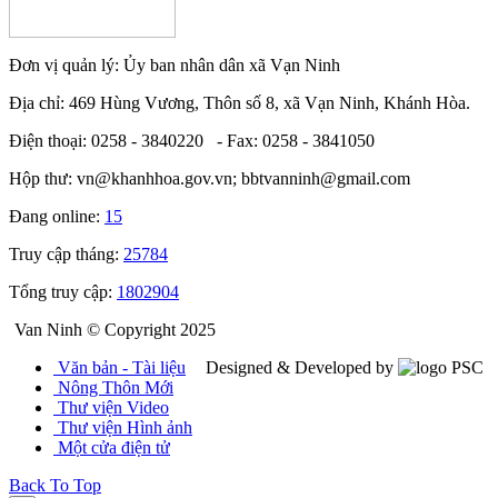
Đơn vị quản lý: Ủy ban nhân dân xã Vạn Ninh
Địa chỉ: 469 Hùng Vương, Thôn số 8, xã Vạn Ninh, Khánh Hòa.
Điện thoại: 0258 - 3840220 - Fax: 0258 - 3841050
Hộp thư: vn@khanhhoa.gov.vn; bbtvanninh@gmail.com
Đang online:
15
Truy cập tháng:
25784
Tổng truy cập:
1802904
Van Ninh © Copyright 2025
Văn bản - Tài liệu
Designed & Developed by
Nông Thôn Mới
Thư viện Video
Thư viện Hình ảnh
Một cửa điện tử
Back To Top