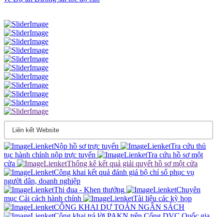
Nộp hồ sơ trực tuyến
Tra cứu thủ
tục hành chính nộp trực tuyến
Tra cứu hồ sơ một
cửa
Thống kê kết quả giải quyết hồ sơ một cửa
Công khai kết quả đánh giá bộ chỉ sổ phục vụ
người dân, doanh nghiệp
Thi đua - Khen thưởng
Chuyên
mục Cải cách hành chính
Tài liệu các kỳ họp
CÔNG KHAI DỰ TOÁN NGÂN SÁCH
Công khai trả lời PAKN trên Cổng DVC Quốc gia