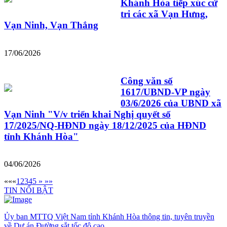
Khánh Hòa tiếp xúc cử
tri các xã Vạn Hưng,
Vạn Ninh, Vạn Thắng
17/06/2026
Công văn số
1617/UBND-VP ngày
03/6/2026 của UBND xã
Vạn Ninh "V/v triển khai Nghị quyết số
17/2025/NQ-HĐND ngày 18/12/2025 của HĐND
tỉnh Khánh Hòa"
04/06/2026
««
«
1
2
3
4
5
»
»»
TIN NỔI BẬT
Ủy ban MTTQ Việt Nam tỉnh Khánh Hòa thông tin, tuyên truyền
về Dự án Đường sắt tốc độ cao