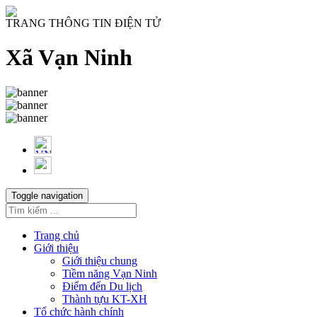
TRANG THÔNG TIN ĐIỆN TỬ
Xã Vạn Ninh
Toggle navigation
Trang chủ
Giới thiệu
Giới thiệu chung
Tiềm năng Vạn Ninh
Điểm đến Du lịch
Thành tựu KT-XH
Tổ chức hành chính