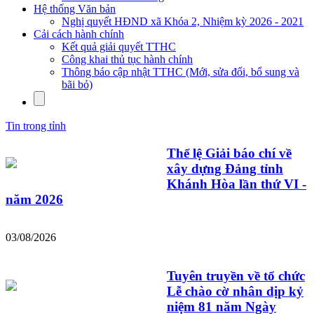
Hệ thống Văn bản
Nghị quyết HĐND xã Khóa 2, Nhiệm kỳ 2026 - 2021
Cải cách hành chính
Kết quả giải quyết TTHC
Công khai thủ tục hành chính
Thông báo cập nhật TTHC (Mới, sửa đổi, bổ sung và
bãi bỏ)
Tin trong tỉnh
Thể lệ Giải báo chí về
xây dựng Đảng tỉnh
Khánh Hòa lần thứ VI -
năm 2026
03/08/2026
Tuyên truyền về tổ chức
Lễ chào cờ nhân dịp kỷ
niệm 81 năm Ngày