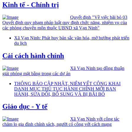
Kinh tế - Chính trị
Quyết định "Về việc bãi bỏ 03
Quyết định quy phạm pháp luật quy định chức năng, nhiệm vụ của
các phòng chuyên môn thuộc UBND xã Vạn Ninh"
Xã Vạn Ninh: Phát huy bản sắc văn hóa, mở hướng phát triển
du lịch
Cải cách hành chính
Xã Vạn Ninh tạo đồng thuận
giải phóng mặt bằng trong các dự án
THÔNG BÁO CẬP NHẬT, NIÊM YẾT CÔNG KHAI
DANH MỤC THỦ TỤC HÀNH CHÍNH MỚI BAN
HÀNH, SỬA ĐỔI, BỔ SUNG VÀ BỊ BÃI BỎ
Giáo dục - Y tế
Xã Vạn Ninh với công tác
chăm lo gia đình chính sách, người có công với cách mạng