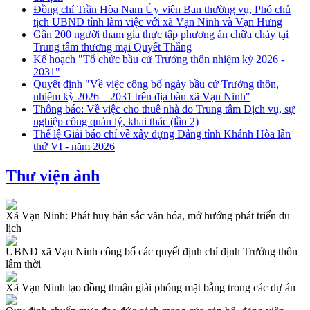
Đồng chí Trần Hòa Nam Ủy viên Ban thường vụ, Phó chủ
tịch UBND tỉnh làm việc với xã Vạn Ninh và Vạn Hưng
Gần 200 người tham gia thực tập phương án chữa cháy tại
Trung tâm thương mại Quyết Thắng
Kế hoạch "Tổ chức bầu cử Trưởng thôn nhiệm kỳ 2026 -
2031"
Quyết định "Về việc công bố ngày bầu cử Trưởng thôn,
nhiệm kỳ 2026 – 2031 trên địa bàn xã Vạn Ninh"
Thông báo: Về việc cho thuê nhà do Trung tâm Dịch vụ, sự
nghiệp công quản lý, khai thác (lần 2)
Thể lệ Giải báo chí về xây dựng Đảng tỉnh Khánh Hòa lần
thứ VI - năm 2026
Thư viện ảnh
Xã Vạn Ninh: Phát huy bản sắc văn hóa, mở hướng phát triển du
lịch
UBND xã Vạn Ninh công bố các quyết định chỉ định Trưởng thôn
lâm thời
Xã Vạn Ninh tạo đồng thuận giải phóng mặt bằng trong các dự án