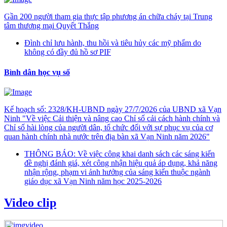
Gần 200 người tham gia thực tập phương án chữa cháy tại Trung
tâm thương mại Quyết Thắng
Đình chỉ lưu hành, thu hồi và tiêu hủy các mỹ phẩm do
không có đầy đủ hồ sơ PIF
Bình dân học vụ số
Kế hoạch số: 2328/KH-UBND ngày 27/7/2026 của UBND xã Vạn
Ninh "Về việc Cải thiện và nâng cao Chỉ số cải cách hành chính và
Chỉ số hài lòng của người dân, tổ chức đối với sự phục vụ của cơ
quan hành chính nhà nước trên địa bàn xã Vạn Ninh năm 2026"
THÔNG BÁO: Về việc công khai danh sách các sáng kiến
đề nghị đánh giá, xét công nhận hiệu quả áp dụng, khả năng
nhận rộng, phạm vi ảnh hưởng của sáng kiến thuộc ngành
giáo dục xã Vạn Ninh năm học 2025-2026
Video clip