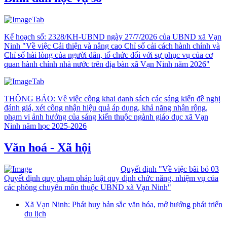
Kế hoạch số: 2328/KH-UBND ngày 27/7/2026 của UBND xã Vạn
Ninh "Về việc Cải thiện và nâng cao Chỉ số cải cách hành chính và
Chỉ số hài lòng của người dân, tổ chức đối với sự phục vụ của cơ
quan hành chính nhà nước trên địa bàn xã Vạn Ninh năm 2026"
THÔNG BÁO: Về việc công khai danh sách các sáng kiến đề nghị
đánh giá, xét công nhận hiệu quả áp dụng, khả năng nhận rộng,
phạm vi ảnh hưởng của sáng kiến thuộc ngành giáo dục xã Vạn
Ninh năm học 2025-2026
Văn hoá - Xã hội
Quyết định "Về việc bãi bỏ 03
Quyết định quy phạm pháp luật quy định chức năng, nhiệm vụ của
các phòng chuyên môn thuộc UBND xã Vạn Ninh"
Xã Vạn Ninh: Phát huy bản sắc văn hóa, mở hướng phát triển
du lịch