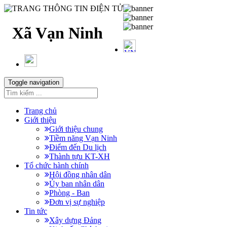
TRANG THÔNG TIN ĐIỆN TỬ
Xã Vạn Ninh
Toggle navigation
Trang chủ
Giới thiệu
Giới thiệu chung
Tiềm năng Vạn Ninh
Điểm đến Du lịch
Thành tựu KT-XH
Tổ chức hành chính
Hội đồng nhân dân
Ủy ban nhân dân
Phòng - Ban
Đơn vị sự nghiệp
Tin tức
Xây dựng Đảng